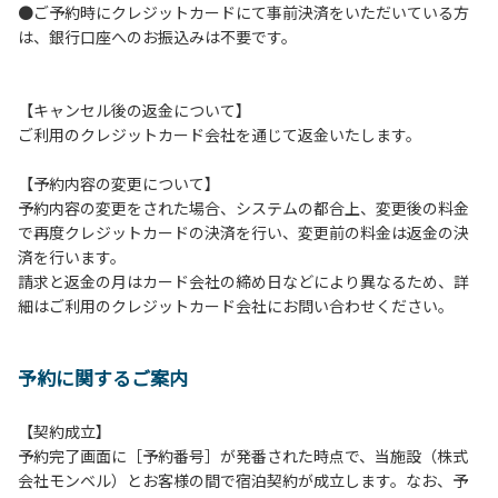
●ご予約時にクレジットカードにて事前決済をいただいている方
つきましては、一切の責任を負いかねます。
は、銀行口座へのお振込みは不要です。
１０．車中で宿泊される場合は、必ずエンジンを停止してく
ださい。
１１．他の宿泊者のご迷惑になりますので、21時～翌朝6時
【キャンセル後の返金について】
の間車輌移動はご遠慮ください。
ご利用のクレジットカード会社を通じて返金いたします。
１２．レンタル品は管理棟に返却してください。
１３．動物（ペット類）の同伴はご遠慮願います。（愛犬と
【予約内容の変更について】
宿泊可能なサイトは除く）
予約内容の変更をされた場合、システムの都合上、変更後の料金
１４．キャンプ場内に喫煙所はございません。他のお客様の
で再度クレジットカードの決済を行い、変更前の料金は返金の決
ご迷惑にならないようにご配慮願います。
済を行います。
請求と返金の月はカード会社の締め日などにより異なるため、詳
【当キャンプ場での禁止事項】
細はご利用のクレジットカード会社にお問い合わせください。
１．花火（手持ちや打ち上げなど全て）。
２．地面への直火、デッキ上での焚き火、BBQ、キャンプフ
ァイヤー。
予約に関するご案内
３．硬いボールでの球技。（野球、キャッチボール・サッカ
ーなど）
４．大きな音で音楽や楽器などを鳴らす行為。（ 但し貸切イ
【契約成立】
ベントは除く）
予約完了画面に［予約番号］が発番された時点で、当施設（株式
５．発電機の使用。（但し貸切イベントは除く）
会社モンベル）とお客様の間で宿泊契約が成立します。なお、予