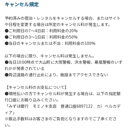
キャンセル規定
【当キャンプ場利用に際してのご案内ならびに注意事項】
１．貴重品の管理は各自で行ってください。
予約済みの宿泊・レンタルをキャンセルする場合、またはサイト
２．利用におけるルールを遵守いただき、ご自身で事故の防
や日程を変更する場合は所定のキャンセル料が発生します。
止に努めてください。
●ご利用日の7～4日前：利用料金の20%
３．安全管理上、お子さまの単独での行動はご遠慮くださ
●ご利用日の3～1日前：利用料金の50%
い。
●当日のキャンセルまたは不泊：利用料金の100%
４．当キャンプ場内を車で移動する場合は徐行運転（5ｋｍ/
ｈ以下）を行なってください。
以下の場合に限り、キャンセル料は発生しません。
５．ゴミ（可燃）は指定のゴミ袋に分別した上で、指定の場
●当日10:00時点で大山町に大雨警報、洪水警報、暴風警報のいず
所へ捨ててください。ビン・缶・ペットボトルおよび不燃ゴ
れかが発表されている
ミは持ち帰りお願いします。
●周辺道路の通行止めにより、施設までアクセスできない
６．BBQ及び焚火台の灰につきましては鎮火を確認した上で
指定の回収場所へ廃棄してください。
【キャンセル料のお支払について】
７．暴力団等反社会勢力及びその関係者ならびに公共の秩
●現地払いの方でキャンセル料が発生する場合は、以下の指定銀
序、善良の風俗に反する恐れのある場合には、ご利用をお断
行口座にお振り込みください。
りいたします。
「みずほ銀行 モミノキ支店 普通口座6897122 カ）ベルカデ
８．不可抗力以外の事由により建造物、家具、備品、その他
ィア」
の物品を損傷、紛失、汚染させた場合には、相当額を弁償し
※振込手数料はお客さまのご負担となりますのでご了承くださ
ていただくことがあります。
い。
９．当キャンプ場内（駐車場を含む）での事故や盗難などに