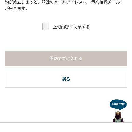
６．申込みされたサイト以外のサイトの利用や共用部（シャ
約が成立しますと、登録のメールアドレスへ［予約確認メール］
ワー棟、水道など）の占有行為。
が届きます。
７．許可無く広告物の配布や掲示または物品の販売等を行な
うこと 。
上記内容に同意する
８．その他 周りに迷惑となるような行為（夜間の大声での談
笑等）や他人に嫌悪感を与えるような行為。
【常設テント利用に際しての注意事項ならびに禁止事項】
１．全室禁煙です。
予約カゴに入れる
２．動物（ペット類）の同伴はご遠慮願います。
３．備品の持ち出しはしないでください。
４．ご訪問客と常設テント内での面会はご遠慮願います。
戻る