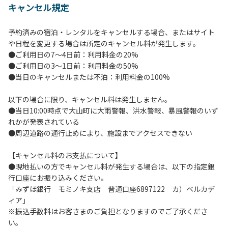
キャンセル規定
【当キャンプ場利用に際してのご案内ならびに注意事項】
１．貴重品の管理は各自で行ってください。
予約済みの宿泊・レンタルをキャンセルする場合、またはサイト
２．利用におけるルールを遵守いただき、ご自身で事故の防
や日程を変更する場合は所定のキャンセル料が発生します。
止に努めてください。
●ご利用日の7～4日前：利用料金の20%
３．安全管理上、お子さまの単独での行動はご遠慮くださ
●ご利用日の3～1日前：利用料金の50%
い。
●当日のキャンセルまたは不泊：利用料金の100%
４．当キャンプ場内を車で移動する場合は徐行運転（5ｋｍ/
ｈ以下）を行なってください。
以下の場合に限り、キャンセル料は発生しません。
５．ゴミ（可燃）は指定のゴミ袋に分別した上で、指定の場
●当日10:00時点で大山町に大雨警報、洪水警報、暴風警報のいず
所へ捨ててください。ビン・缶・ペットボトルおよび不燃ゴ
れかが発表されている
ミは持ち帰りお願いします。
●周辺道路の通行止めにより、施設までアクセスできない
６．BBQ及び焚火台の灰につきましては鎮火を確認した上で
指定の回収場所へ廃棄してください。
【キャンセル料のお支払について】
７．暴力団等反社会勢力及びその関係者ならびに公共の秩
●現地払いの方でキャンセル料が発生する場合は、以下の指定銀
序、善良の風俗に反する恐れのある場合には、ご利用をお断
行口座にお振り込みください。
りいたします。
「みずほ銀行 モミノキ支店 普通口座6897122 カ）ベルカデ
８．不可抗力以外の事由により建造物、家具、備品、その他
ィア」
の物品を損傷、紛失、汚染させた場合には、相当額を弁償し
※振込手数料はお客さまのご負担となりますのでご了承くださ
ていただくことがあります。
い。
９．当キャンプ場内（駐車場を含む）での事故や盗難などに