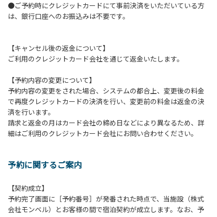
●ご予約時にクレジットカードにて事前決済をいただいている方
つきましては、一切の責任を負いかねます。
は、銀行口座へのお振込みは不要です。
１０．車中で宿泊される場合は、必ずエンジンを停止してく
ださい。
１１．他の宿泊者のご迷惑になりますので、21時～翌朝6時
【キャンセル後の返金について】
の間車輌移動はご遠慮ください。
ご利用のクレジットカード会社を通じて返金いたします。
１２．レンタル品は管理棟に返却してください。
１３．動物（ペット類）の同伴はご遠慮願います。（愛犬と
【予約内容の変更について】
宿泊可能なサイトは除く）
予約内容の変更をされた場合、システムの都合上、変更後の料金
１４．キャンプ場内に喫煙所はございません。他のお客様の
で再度クレジットカードの決済を行い、変更前の料金は返金の決
ご迷惑にならないようにご配慮願います。
済を行います。
請求と返金の月はカード会社の締め日などにより異なるため、詳
【当キャンプ場での禁止事項】
細はご利用のクレジットカード会社にお問い合わせください。
１．花火（手持ちや打ち上げなど全て）。
２．地面への直火、デッキ上での焚き火、BBQ、キャンプフ
ァイヤー。
予約に関するご案内
３．硬いボールでの球技。（野球、キャッチボール・サッカ
ーなど）
４．大きな音で音楽や楽器などを鳴らす行為。（ 但し貸切イ
【契約成立】
ベントは除く）
予約完了画面に［予約番号］が発番された時点で、当施設（株式
５．発電機の使用。（但し貸切イベントは除く）
会社モンベル）とお客様の間で宿泊契約が成立します。なお、予