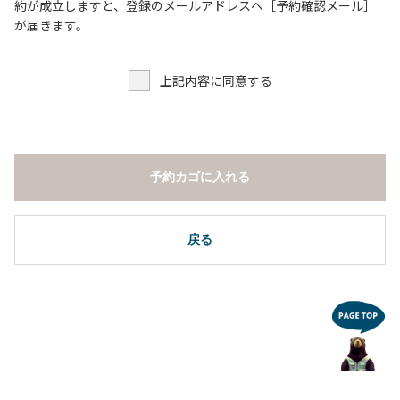
６．申込みされたサイト以外のサイトの利用や共用部（シャ
約が成立しますと、登録のメールアドレスへ［予約確認メール］
ワー棟、水道など）の占有行為。
が届きます。
７．許可無く広告物の配布や掲示または物品の販売等を行な
うこと 。
上記内容に同意する
８．その他 周りに迷惑となるような行為（夜間の大声での談
笑等）や他人に嫌悪感を与えるような行為。
【常設テント利用に際しての注意事項ならびに禁止事項】
１．全室禁煙です。
予約カゴに入れる
２．動物（ペット類）の同伴はご遠慮願います。
３．備品の持ち出しはしないでください。
４．ご訪問客と常設テント内での面会はご遠慮願います。
戻る