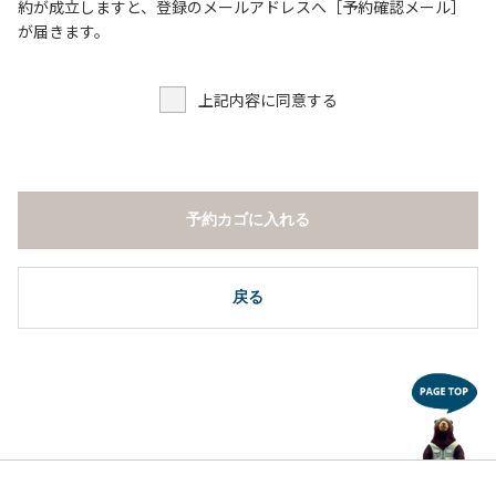
６．申込みされたサイト以外のサイトの利用や共用部（シャ
約が成立しますと、登録のメールアドレスへ［予約確認メール］
ワー棟、水道など）の占有行為。
が届きます。
７．許可無く広告物の配布や掲示または物品の販売等を行な
うこと 。
上記内容に同意する
８．その他 周りに迷惑となるような行為（夜間の大声での談
笑等）や他人に嫌悪感を与えるような行為。
【常設テント利用に際しての注意事項ならびに禁止事項】
１．全室禁煙です。
予約カゴに入れる
２．動物（ペット類）の同伴はご遠慮願います。
３．備品の持ち出しはしないでください。
４．ご訪問客と常設テント内での面会はご遠慮願います。
戻る