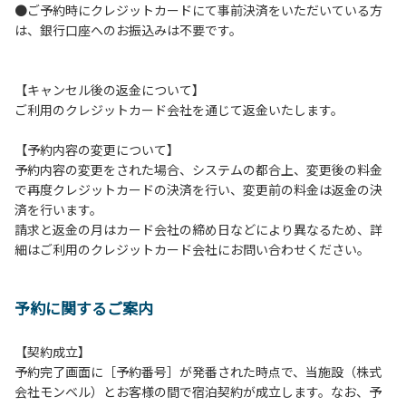
●ご予約時にクレジットカードにて事前決済をいただいている方
つきましては、一切の責任を負いかねます。
は、銀行口座へのお振込みは不要です。
１０．車中で宿泊される場合は、必ずエンジンを停止してく
ださい。
１１．他の宿泊者のご迷惑になりますので、21時～翌朝6時
【キャンセル後の返金について】
の間車輌移動はご遠慮ください。
ご利用のクレジットカード会社を通じて返金いたします。
１２．レンタル品は管理棟に返却してください。
１３．動物（ペット類）の同伴はご遠慮願います。（愛犬と
【予約内容の変更について】
宿泊可能なサイトは除く）
予約内容の変更をされた場合、システムの都合上、変更後の料金
１４．キャンプ場内に喫煙所はございません。他のお客様の
で再度クレジットカードの決済を行い、変更前の料金は返金の決
ご迷惑にならないようにご配慮願います。
済を行います。
請求と返金の月はカード会社の締め日などにより異なるため、詳
【当キャンプ場での禁止事項】
細はご利用のクレジットカード会社にお問い合わせください。
１．花火（手持ちや打ち上げなど全て）。
２．地面への直火、デッキ上での焚き火、BBQ、キャンプフ
ァイヤー。
予約に関するご案内
３．硬いボールでの球技。（野球、キャッチボール・サッカ
ーなど）
４．大きな音で音楽や楽器などを鳴らす行為。（ 但し貸切イ
【契約成立】
ベントは除く）
予約完了画面に［予約番号］が発番された時点で、当施設（株式
５．発電機の使用。（但し貸切イベントは除く）
会社モンベル）とお客様の間で宿泊契約が成立します。なお、予