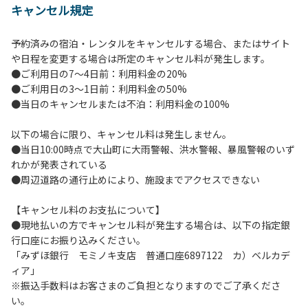
キャンセル規定
【当キャンプ場利用に際してのご案内ならびに注意事項】
１．貴重品の管理は各自で行ってください。
予約済みの宿泊・レンタルをキャンセルする場合、またはサイト
２．利用におけるルールを遵守いただき、ご自身で事故の防
や日程を変更する場合は所定のキャンセル料が発生します。
止に努めてください。
●ご利用日の7～4日前：利用料金の20%
３．安全管理上、お子さまの単独での行動はご遠慮くださ
●ご利用日の3～1日前：利用料金の50%
い。
●当日のキャンセルまたは不泊：利用料金の100%
４．当キャンプ場内を車で移動する場合は徐行運転（5ｋｍ/
ｈ以下）を行なってください。
以下の場合に限り、キャンセル料は発生しません。
５．ゴミ（可燃）は指定のゴミ袋に分別した上で、指定の場
●当日10:00時点で大山町に大雨警報、洪水警報、暴風警報のいず
所へ捨ててください。ビン・缶・ペットボトルおよび不燃ゴ
れかが発表されている
ミは持ち帰りお願いします。
●周辺道路の通行止めにより、施設までアクセスできない
６．BBQ及び焚火台の灰につきましては鎮火を確認した上で
指定の回収場所へ廃棄してください。
【キャンセル料のお支払について】
７．暴力団等反社会勢力及びその関係者ならびに公共の秩
●現地払いの方でキャンセル料が発生する場合は、以下の指定銀
序、善良の風俗に反する恐れのある場合には、ご利用をお断
行口座にお振り込みください。
りいたします。
「みずほ銀行 モミノキ支店 普通口座6897122 カ）ベルカデ
８．不可抗力以外の事由により建造物、家具、備品、その他
ィア」
の物品を損傷、紛失、汚染させた場合には、相当額を弁償し
※振込手数料はお客さまのご負担となりますのでご了承くださ
ていただくことがあります。
い。
９．当キャンプ場内（駐車場を含む）での事故や盗難などに