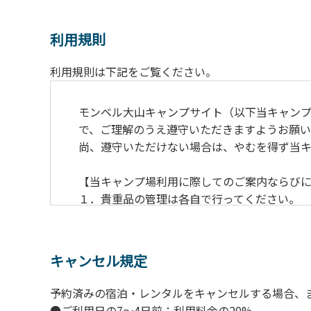
利用規則
利用規則は下記をご覧ください。
モンベル大山キャンプサイト（以下当キャン
で、ご理解のうえ遵守いただきますようお願い
尚、遵守いただけない場合は、やむを得ず当
【当キャンプ場利用に際してのご案内ならび
１．貴重品の管理は各自で行ってください。
２．利用におけるルールを遵守いただき、ご
３．安全管理上、お子さまの単独での行動は
４．当キャンプ場内を車で移動する場合は徐行
キャンセル規定
５．ゴミ（可燃）は指定のゴミ袋に分別した
６．BBQ及び焚火台の灰につきましては鎮火
予約済みの宿泊・レンタルをキャンセルする場合、
７．暴力団等反社会勢力及びその関係者なら
●ご利用日の7～4日前：利用料金の20%