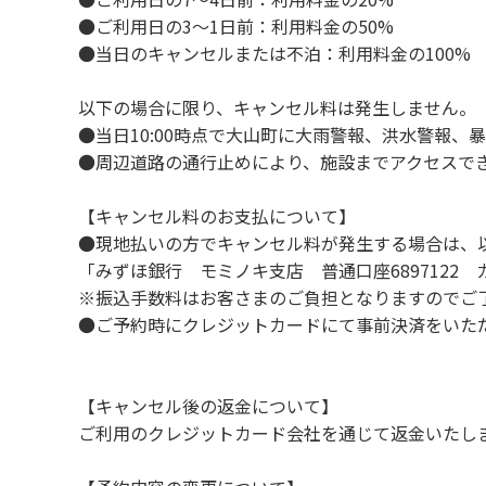
８．不可抗力以外の事由により建造物、家具
●ご利用日の3～1日前：利用料金の50%
９．当キャンプ場内（駐車場を含む）での事
●当日のキャンセルまたは不泊：利用料金の100%
１０．車中で宿泊される場合は、必ずエンジ
１１．他の宿泊者のご迷惑になりますので、2
以下の場合に限り、キャンセル料は発生しません。
１２．レンタル品は管理棟に返却してくださ
●当日10:00時点で大山町に大雨警報、洪水警報
１３．動物（ペット類）の同伴はご遠慮願いま
●周辺道路の通行止めにより、施設までアクセスで
１４．キャンプ場内に喫煙所はございません
【キャンセル料のお支払について】
【当キャンプ場での禁止事項】
●現地払いの方でキャンセル料が発生する場合は、
１．花火（手持ちや打ち上げなど全て）。
「みずほ銀行 モミノキ支店 普通口座6897122
２．地面への直火、デッキ上での焚き火、BB
※振込手数料はお客さまのご負担となりますのでご
３．硬いボールでの球技。（野球、キャッチ
●ご予約時にクレジットカードにて事前決済をいた
４．大きな音で音楽や楽器などを鳴らす行為。
５．発電機の使用。（但し貸切イベントは除
６．申込みされたサイト以外のサイトの利用
【キャンセル後の返金について】
７．許可無く広告物の配布や掲示または物品の
ご利用のクレジットカード会社を通じて返金いたし
８．その他 周りに迷惑となるような行為（夜