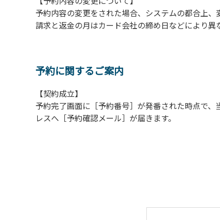
【予約内容の変更について】
【常設テント利用に際しての注意事項ならび
予約内容の変更をされた場合、システムの都合上、
１．全室禁煙です。
請求と返金の月はカード会社の締め日などにより異
２．動物（ペット類）の同伴はご遠慮願います
３．備品の持ち出しはしないでください。
４．ご訪問客と常設テント内での面会はご遠慮
予約に関するご案内
【契約成立】
予約完了画面に［予約番号］が発番された時点で、
レスへ［予約確認メール］が届きます。