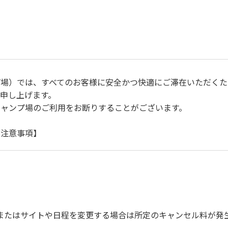
プ場）では、すべてのお客様に安全かつ快適にご滞在いただくた
申し上げます。
キャンプ場のご利用をお断りすることがございます。
に注意事項】
自身で事故の防止に努めてください。
ご遠慮ください。
運転（5ｋｍ/ｈ以下）を行なってください。
上で、指定の場所へ捨ててください。ビン・缶・ペットボトルお
を確認した上で指定の回収場所へ廃棄してください。
またはサイトや日程を変更する場合は所定のキャンセル料が発
びに公共の秩序、善良の風俗に反する恐れのある場合には、ご利