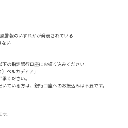
、備品、その他の物品を損傷、紛失、汚染させた場合には、相当
故や盗難などにつきましては、一切の責任を負いかねます。
ンを停止してください。
1時～翌朝6時の間車輌移動はご遠慮ください。
い。
、暴風警報のいずれかが発表されている
す。（愛犬と宿泊可能なサイトは除く）
きない
。他のお客様のご迷惑にならないようにご配慮願います。
以下の指定銀行口座にお振り込みください。
 カ）ベルカディア」
Q、キャンプファイヤー。
了承ください。
ボール・サッカーなど）
だいている方は、銀行口座へのお振込みは不要です。
（ 但し貸切イベントは除く）
く）
や共用部（シャワー棟、水道など）の占有行為。
販売等を行なうこと 。
ます。
間の大声での談笑等）や他人に嫌悪感を与えるような行為。