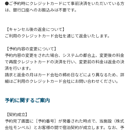
●ご予約時にクレジットカードにて事前決済をいただいている方
つきましては、一切の責任を負いかねます。
は、銀行口座へのお振込みは不要です。
１０．車中で宿泊される場合は、必ずエンジンを停止してく
ださい。
１１．他の宿泊者のご迷惑になりますので、21時～翌朝6時
【キャンセル後の返金について】
の間車輌移動はご遠慮ください。
ご利用のクレジットカード会社を通じて返金いたします。
１２．レンタル品は管理棟に返却してください。
１３．動物（ペット類）の同伴はご遠慮願います。（愛犬と
【予約内容の変更について】
宿泊可能なサイトは除く）
予約内容の変更をされた場合、システムの都合上、変更後の料金
１４．キャンプ場内に喫煙所はございません。他のお客様の
で再度クレジットカードの決済を行い、変更前の料金は返金の決
ご迷惑にならないようにご配慮願います。
済を行います。
請求と返金の月はカード会社の締め日などにより異なるため、詳
【当キャンプ場での禁止事項】
細はご利用のクレジットカード会社にお問い合わせください。
１．花火（手持ちや打ち上げなど全て）。
２．地面への直火、デッキ上での焚き火、BBQ、キャンプフ
ァイヤー。
予約に関するご案内
３．硬いボールでの球技。（野球、キャッチボール・サッカ
ーなど）
４．大きな音で音楽や楽器などを鳴らす行為。（ 但し貸切イ
【契約成立】
ベントは除く）
予約完了画面に［予約番号］が発番された時点で、当施設（株式
５．発電機の使用。（但し貸切イベントは除く）
会社モンベル）とお客様の間で宿泊契約が成立します。なお、予