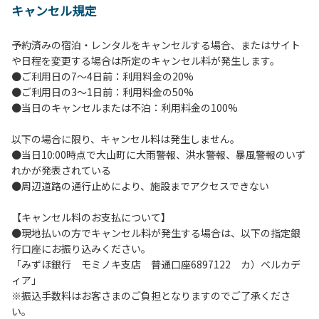
キャンセル規定
【当キャンプ場利用に際してのご案内ならびに注意事項】
１．貴重品の管理は各自で行ってください。
予約済みの宿泊・レンタルをキャンセルする場合、またはサイト
２．利用におけるルールを遵守いただき、ご自身で事故の防
や日程を変更する場合は所定のキャンセル料が発生します。
止に努めてください。
●ご利用日の7～4日前：利用料金の20%
３．安全管理上、お子さまの単独での行動はご遠慮くださ
●ご利用日の3～1日前：利用料金の50%
い。
●当日のキャンセルまたは不泊：利用料金の100%
４．当キャンプ場内を車で移動する場合は徐行運転（5ｋｍ/
ｈ以下）を行なってください。
以下の場合に限り、キャンセル料は発生しません。
５．ゴミ（可燃）は指定のゴミ袋に分別した上で、指定の場
●当日10:00時点で大山町に大雨警報、洪水警報、暴風警報のいず
所へ捨ててください。ビン・缶・ペットボトルおよび不燃ゴ
れかが発表されている
ミは持ち帰りお願いします。
●周辺道路の通行止めにより、施設までアクセスできない
６．BBQ及び焚火台の灰につきましては鎮火を確認した上で
指定の回収場所へ廃棄してください。
【キャンセル料のお支払について】
７．暴力団等反社会勢力及びその関係者ならびに公共の秩
●現地払いの方でキャンセル料が発生する場合は、以下の指定銀
序、善良の風俗に反する恐れのある場合には、ご利用をお断
行口座にお振り込みください。
りいたします。
「みずほ銀行 モミノキ支店 普通口座6897122 カ）ベルカデ
８．不可抗力以外の事由により建造物、家具、備品、その他
ィア」
の物品を損傷、紛失、汚染させた場合には、相当額を弁償し
※振込手数料はお客さまのご負担となりますのでご了承くださ
ていただくことがあります。
い。
９．当キャンプ場内（駐車場を含む）での事故や盗難などに