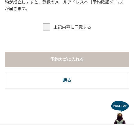
６．申込みされたサイト以外のサイトの利用や共用部（シャ
約が成立しますと、登録のメールアドレスへ［予約確認メール］
ワー棟、水道など）の占有行為。
が届きます。
７．許可無く広告物の配布や掲示または物品の販売等を行な
うこと 。
上記内容に同意する
８．その他 周りに迷惑となるような行為（夜間の大声での談
笑等）や他人に嫌悪感を与えるような行為。
【常設テント利用に際しての注意事項ならびに禁止事項】
１．全室禁煙です。
予約カゴに入れる
２．動物（ペット類）の同伴はご遠慮願います。
３．備品の持ち出しはしないでください。
４．ご訪問客と常設テント内での面会はご遠慮願います。
戻る