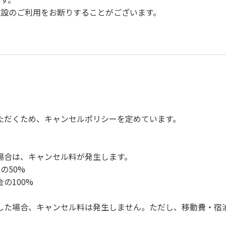
設のご利用をお断りすることがございます。
。
慮ください。
。
楽、カラオケの使用、夜間の大声での談笑等）や他人に嫌悪感
、キャンプファイヤーは禁止します。
ただくため、キャンセルポリシーを定めています。
ンロ及び焚き火台の利用後は炭の鎮火の確認をお願いいたしま
ください。（タープは１つまで可）
ください。（使用済みの炭は専用の捨て場に捨てられます。）
場合は、キャンセル料が発生します。
の盗難、ご利用者間でのトラブルで生じた損害に対しては、一切
の50%
ってください。従わない場合は退場していただき、今後の利用を
の100%
した場合、キャンセル料は発生しません。ただし、移動費・宿