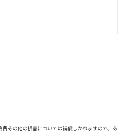
を与えるような行為はお止めください。
す。
の責任を負いかねます。
お断りする場合があります。
泊費その他の損害については補償しかねますので、あ