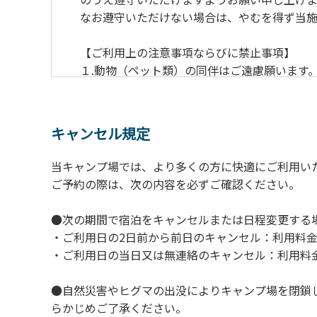
なお遵守いただけない場合は、やむを得ず当施
【ご利用上の注意事項ならびに禁止事項】
１.動物（ペット類）の同伴はご遠慮願います
２.安全管理上、お子様の単独での行動はご遠
３.調度品などの持ち出しはしないでください
４.午後10時以降の花火の使用は禁止です。
キャンセル規定
５.周囲に迷惑となるような行為（大音量の音
６.芝生や地面での直火による焚き火、BBQ
当キャンプ場では、より多くの方に快適にご利用い
７.バンガローに設置しているバーベキューコ
ご予約の際は、次の内容を必ずご確認ください。
８.バンガローの芝生にはテントは張らないで
９.各自で出されましたゴミは全てお持ち帰り
●次の期間で宿泊をキャンセルまたは日程変更する
10.施設内および駐車場などで起きた金品等
・ご利用日の2日前から前日のキャンセル：利用料金
11.施設の利用については管理人の指示に従
・ご利用日の当日又は無連絡のキャンセル：利用料金
●自然災害やヒグマの出没によりキャンプ場を閉鎖
らかじめご了承ください。