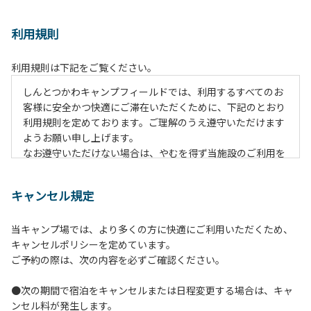
利用規則
利用規則は下記をご覧ください。
しんとつかわキャンプフィールドでは、利用するすべてのお
客様に安全かつ快適にご滞在いただくために、下記のとおり
利用規則を定めております。ご理解のうえ遵守いただけます
ようお願い申し上げます。
なお遵守いただけない場合は、やむを得ず当施設のご利用を
お断りすることがございます。
キャンセル規定
【ご利用上の注意事項ならびに禁止事項】
１.動物（ペット類）の同伴はご遠慮願います。
当キャンプ場では、より多くの方に快適にご利用いただくため、
２.安全管理上、お子様の単独での行動はご遠慮ください。
キャンセルポリシーを定めています。
３.調度品などの持ち出しはしないでください。
ご予約の際は、次の内容を必ずご確認ください。
４.午後10時以降の花火の使用は禁止です。
５.周囲に迷惑となるような行為（大音量の音楽、カラオケの
●次の期間で宿泊をキャンセルまたは日程変更する場合は、キャ
使用、夜間の大声での談笑等）や他人に嫌悪感を与えるよう
ンセル料が発生します。
な行為はお止めください。