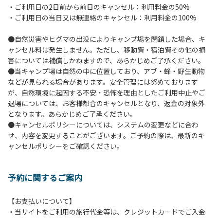
・ご利用日の2日前から前日のキャンセル：利用料金の50%
６.芝生や地面での直火による焚き火、BBQ、キャンプファ
・ご利用日の当日又は無連絡のキャンセル：利用料金の100%
イヤーは禁止します。
７.バンガローに設置しているバーベキューコンロ及び焚き火
●自然災害やヒグマの出没によりキャンプ場を閉鎖した場合、キ
台の利用後は炭の鎮火の確認をお願いいたします。
ャンセル料は発生しません。ただし、移動費・宿泊費その他の損
８.バンガローの芝生にはテントは張らないでください。（タ
害については補償しかねますので、あらかじめご了承ください。
ープは１つまで可）
●当キャンプ場は自然の中に位置しており、アブ・蜂・野生動物
９.各自で出されましたゴミは全てお持ち帰りください。（使
などが見られる場合があります。安全管理には努めております
用済みの炭は専用の捨て場に捨てられます。）
が、自然環境に起因する不安・恐怖を理由としたご利用中止やご
10.施設内および駐車場などで起きた金品等の盗難、ご利用
退場については、お客様都合のキャンセルとなり、返金の対象外
者間でのトラブルで生じた損害に対しては、一切の責任を負
となります。あらかじめご了承ください。
いかねます。
●キャンセルポリシーについては、システムの変更などに合わ
11.施設の利用については管理人の指示に従ってください。従
せ、内容を変更することがございます。ご予約の際は、最新のキ
わない場合は退場していただき、今後の利用をお断りする場
ャンセルポリシーをご確認ください。
合があります。
予約に関するご案内
【お支払いについて】
・当サイトをご利用の旅行代金等は、クレジットカードでご入金