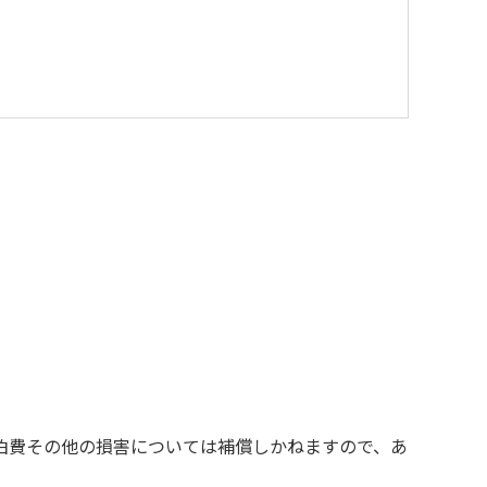
を与えるような行為はお止めください。
す。
の責任を負いかねます。
お断りする場合があります。
泊費その他の損害については補償しかねますので、あ