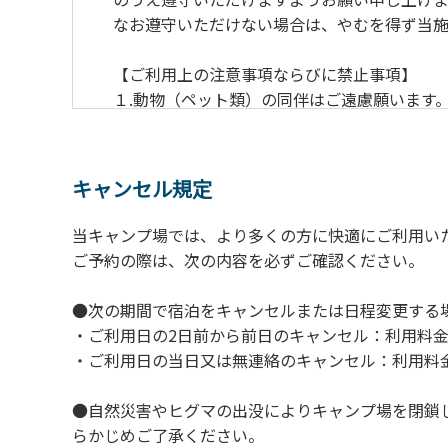
なお遵守いただけない場合は、やむを得ず当施
【ご利用上の注意事項ならびに禁止事項】
１.動物（ペット類）の同伴はご遠慮願います
２.安全管理上、お子様の単独での行動はご遠
３.調度品などの持ち出しはしないでください
４.午後10時以降の花火の使用は禁止です。
キャンセル規定
５.周囲に迷惑となるような行為（大音量の音
６.芝生や地面での直火による焚き火、BBQ
当キャンプ場では、より多くの方に快適にご利用い
７.バンガローに設置しているバーベキューコ
ご予約の際は、次の内容を必ずご確認ください。
８.バンガローの芝生にはテントは張らないで
９.各自で出されましたゴミは全てお持ち帰り
●次の期間で宿泊をキャンセルまたは日程変更する
10.施設内および駐車場などで起きた金品等
・ご利用日の2日前から前日のキャンセル：利用料金
11.施設の利用については管理人の指示に従
・ご利用日の当日又は無連絡のキャンセル：利用料金
●自然災害やヒグマの出没によりキャンプ場を閉鎖
らかじめご了承ください。