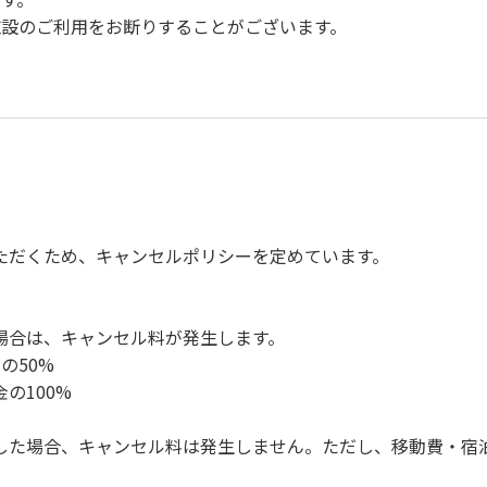
設のご利用をお断りすることがございます。
。
慮ください。
。
楽、カラオケの使用、夜間の大声での談笑等）や他人に嫌悪感
、キャンプファイヤーは禁止します。
ただくため、キャンセルポリシーを定めています。
ンロ及び焚き火台の利用後は炭の鎮火の確認をお願いいたしま
ください。（タープは１つまで可）
ください。（使用済みの炭は専用の捨て場に捨てられます。）
場合は、キャンセル料が発生します。
の盗難、ご利用者間でのトラブルで生じた損害に対しては、一切
の50%
ってください。従わない場合は退場していただき、今後の利用を
の100%
した場合、キャンセル料は発生しません。ただし、移動費・宿