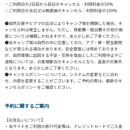
・ご利用日の2日前から前日のキャンセル：利用料金の50%
６.芝生や地面での直火による焚き火、BBQ、キャンプファ
・ご利用日の当日又は無連絡のキャンセル：利用料金の100%
イヤーは禁止します。
７.バンガローに設置しているバーベキューコンロ及び焚き火
●自然災害やヒグマの出没によりキャンプ場を閉鎖した場合、キ
台の利用後は炭の鎮火の確認をお願いいたします。
ャンセル料は発生しません。ただし、移動費・宿泊費その他の損
８.バンガローの芝生にはテントは張らないでください。（タ
害については補償しかねますので、あらかじめご了承ください。
ープは１つまで可）
●当キャンプ場は自然の中に位置しており、アブ・蜂・野生動物
９.各自で出されましたゴミは全てお持ち帰りください。（使
などが見られる場合があります。安全管理には努めております
用済みの炭は専用の捨て場に捨てられます。）
が、自然環境に起因する不安・恐怖を理由としたご利用中止やご
10.施設内および駐車場などで起きた金品等の盗難、ご利用
退場については、お客様都合のキャンセルとなり、返金の対象外
者間でのトラブルで生じた損害に対しては、一切の責任を負
となります。あらかじめご了承ください。
いかねます。
●キャンセルポリシーについては、システムの変更などに合わ
11.施設の利用については管理人の指示に従ってください。従
せ、内容を変更することがございます。ご予約の際は、最新のキ
わない場合は退場していただき、今後の利用をお断りする場
ャンセルポリシーをご確認ください。
合があります。
予約に関するご案内
【お支払いについて】
・当サイトをご利用の旅行代金等は、クレジットカードでご入金