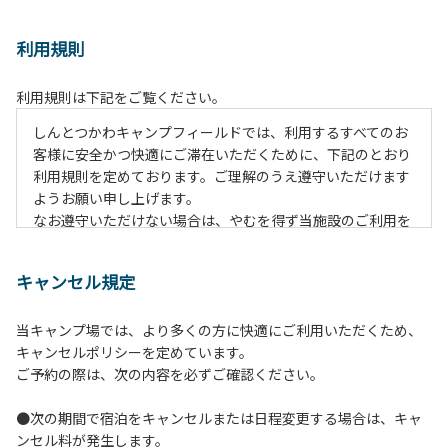
利用規則
利用規則は下記をご覧ください。
しんとつかわキャンプフィールドでは、利用するすべてのお
客様に安全かつ快適にご滞在いただくために、下記のとおり
利用規則を定めております。ご理解のうえ遵守いただけます
ようお願い申し上げます。
なお遵守いただけない場合は、やむを得ず当施設のご利用を
お断りすることがございます。
キャンセル規定
【ご利用上の注意事項ならびに禁止事項】
１.動物（ペット類）の同伴はご遠慮願います。
当キャンプ場では、より多くの方に快適にご利用いただくため、
２.安全管理上、お子様の単独での行動はご遠慮ください。
キャンセルポリシーを定めています。
３.調度品などの持ち出しはしないでください。
ご予約の際は、次の内容を必ずご確認ください。
４.午後10時以降の花火の使用は禁止です。
５.周囲に迷惑となるような行為（大音量の音楽、カラオケの
●次の期間で宿泊をキャンセルまたは日程変更する場合は、キャ
使用、夜間の大声での談笑等）や他人に嫌悪感を与えるよう
ンセル料が発生します。
な行為はお止めください。