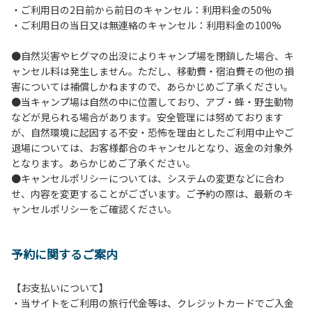
・ご利用日の2日前から前日のキャンセル：利用料金の50%
６.芝生や地面での直火による焚き火、BBQ、キャンプファ
・ご利用日の当日又は無連絡のキャンセル：利用料金の100%
イヤーは禁止します。
７.バンガローに設置しているバーベキューコンロ及び焚き火
●自然災害やヒグマの出没によりキャンプ場を閉鎖した場合、キ
台の利用後は炭の鎮火の確認をお願いいたします。
ャンセル料は発生しません。ただし、移動費・宿泊費その他の損
８.バンガローの芝生にはテントは張らないでください。（タ
害については補償しかねますので、あらかじめご了承ください。
ープは１つまで可）
●当キャンプ場は自然の中に位置しており、アブ・蜂・野生動物
９.各自で出されましたゴミは全てお持ち帰りください。（使
などが見られる場合があります。安全管理には努めております
用済みの炭は専用の捨て場に捨てられます。）
が、自然環境に起因する不安・恐怖を理由としたご利用中止やご
10.施設内および駐車場などで起きた金品等の盗難、ご利用
退場については、お客様都合のキャンセルとなり、返金の対象外
者間でのトラブルで生じた損害に対しては、一切の責任を負
となります。あらかじめご了承ください。
いかねます。
●キャンセルポリシーについては、システムの変更などに合わ
11.施設の利用については管理人の指示に従ってください。従
せ、内容を変更することがございます。ご予約の際は、最新のキ
わない場合は退場していただき、今後の利用をお断りする場
ャンセルポリシーをご確認ください。
合があります。
予約に関するご案内
【お支払いについて】
・当サイトをご利用の旅行代金等は、クレジットカードでご入金