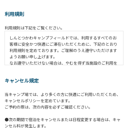
利用規則
利用規則は下記をご覧ください。
しんとつかわキャンプフィールドでは、利用するすべてのお
客様に安全かつ快適にご滞在いただくために、下記のとおり
利用規則を定めております。ご理解のうえ遵守いただけます
ようお願い申し上げます。
なお遵守いただけない場合は、やむを得ず当施設のご利用を
お断りすることがございます。
キャンセル規定
【ご利用上の注意事項ならびに禁止事項】
１.動物（ペット類）の同伴はご遠慮願います。
当キャンプ場では、より多くの方に快適にご利用いただくため、
２.安全管理上、お子様の単独での行動はご遠慮ください。
キャンセルポリシーを定めています。
３.調度品などの持ち出しはしないでください。
ご予約の際は、次の内容を必ずご確認ください。
４.午後10時以降の花火の使用は禁止です。
５.周囲に迷惑となるような行為（大音量の音楽、カラオケの
●次の期間で宿泊をキャンセルまたは日程変更する場合は、キャ
使用、夜間の大声での談笑等）や他人に嫌悪感を与えるよう
ンセル料が発生します。
な行為はお止めください。