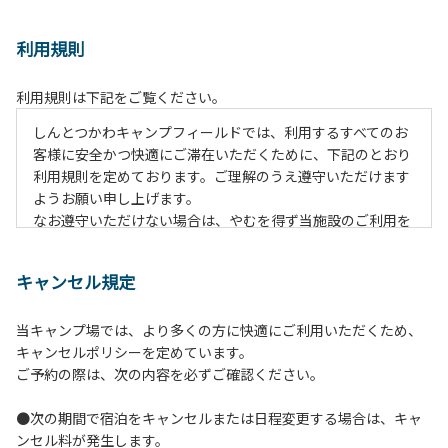
利用規則
利用規則は下記をご覧ください。
しんとつかわキャンプフィールドでは、利用するすべてのお
客様に安全かつ快適にご滞在いただくために、下記のとおり
利用規則を定めております。ご理解のうえ遵守いただけます
ようお願い申し上げます。
なお遵守いただけない場合は、やむを得ず当施設のご利用を
お断りすることがございます。
キャンセル規定
【ご利用上の注意事項ならびに禁止事項】
１.動物（ペット類）の同伴はご遠慮願います。
当キャンプ場では、より多くの方に快適にご利用いただくため、
２.安全管理上、お子様の単独での行動はご遠慮ください。
キャンセルポリシーを定めています。
３.調度品などの持ち出しはしないでください。
ご予約の際は、次の内容を必ずご確認ください。
４.午後10時以降の花火の使用は禁止です。
５.周囲に迷惑となるような行為（大音量の音楽、カラオケの
●次の期間で宿泊をキャンセルまたは日程変更する場合は、キャ
使用、夜間の大声での談笑等）や他人に嫌悪感を与えるよう
ンセル料が発生します。
な行為はお止めください。