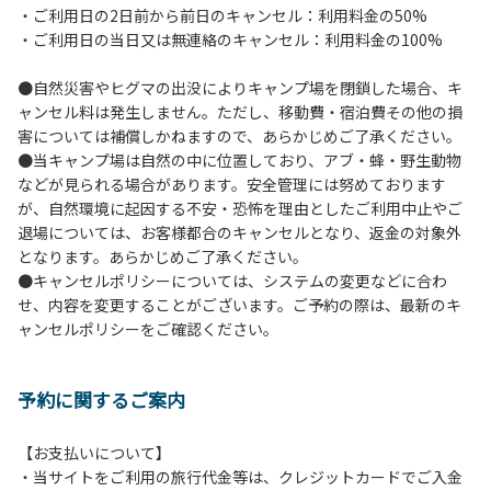
・ご利用日の2日前から前日のキャンセル：利用料金の50%
６.芝生や地面での直火による焚き火、BBQ、キャンプファ
・ご利用日の当日又は無連絡のキャンセル：利用料金の100%
イヤーは禁止します。
７.バンガローに設置しているバーベキューコンロ及び焚き火
●自然災害やヒグマの出没によりキャンプ場を閉鎖した場合、キ
台の利用後は炭の鎮火の確認をお願いいたします。
ャンセル料は発生しません。ただし、移動費・宿泊費その他の損
８.バンガローの芝生にはテントは張らないでください。（タ
害については補償しかねますので、あらかじめご了承ください。
ープは１つまで可）
●当キャンプ場は自然の中に位置しており、アブ・蜂・野生動物
９.各自で出されましたゴミは全てお持ち帰りください。（使
などが見られる場合があります。安全管理には努めております
用済みの炭は専用の捨て場に捨てられます。）
が、自然環境に起因する不安・恐怖を理由としたご利用中止やご
10.施設内および駐車場などで起きた金品等の盗難、ご利用
退場については、お客様都合のキャンセルとなり、返金の対象外
者間でのトラブルで生じた損害に対しては、一切の責任を負
となります。あらかじめご了承ください。
いかねます。
●キャンセルポリシーについては、システムの変更などに合わ
11.施設の利用については管理人の指示に従ってください。従
せ、内容を変更することがございます。ご予約の際は、最新のキ
わない場合は退場していただき、今後の利用をお断りする場
ャンセルポリシーをご確認ください。
合があります。
予約に関するご案内
【お支払いについて】
・当サイトをご利用の旅行代金等は、クレジットカードでご入金