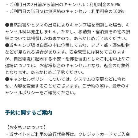
・ご利用日の2日前から前日のキャンセル：利用料金の50%
６.芝生や地面での直火による焚き火、BBQ、キャンプファ
・ご利用日の当日又は無連絡のキャンセル：利用料金の100%
イヤーは禁止します。
７.バンガローに設置しているバーベキューコンロ及び焚き火
●自然災害やヒグマの出没によりキャンプ場を閉鎖した場合、キ
台の利用後は炭の鎮火の確認をお願いいたします。
ャンセル料は発生しません。ただし、移動費・宿泊費その他の損
８.バンガローの芝生にはテントは張らないでください。（タ
害については補償しかねますので、あらかじめご了承ください。
ープは１つまで可）
●当キャンプ場は自然の中に位置しており、アブ・蜂・野生動物
９.各自で出されましたゴミは全てお持ち帰りください。（使
などが見られる場合があります。安全管理には努めております
用済みの炭は専用の捨て場に捨てられます。）
が、自然環境に起因する不安・恐怖を理由としたご利用中止やご
10.施設内および駐車場などで起きた金品等の盗難、ご利用
退場については、お客様都合のキャンセルとなり、返金の対象外
者間でのトラブルで生じた損害に対しては、一切の責任を負
となります。あらかじめご了承ください。
いかねます。
●キャンセルポリシーについては、システムの変更などに合わ
11.施設の利用については管理人の指示に従ってください。従
せ、内容を変更することがございます。ご予約の際は、最新のキ
わない場合は退場していただき、今後の利用をお断りする場
ャンセルポリシーをご確認ください。
合があります。
予約に関するご案内
【お支払いについて】
・当サイトをご利用の旅行代金等は、クレジットカードでご入金