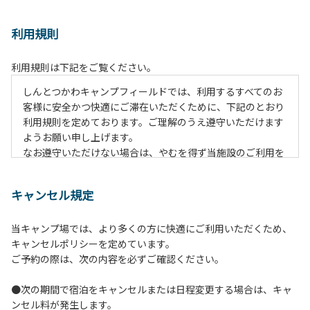
利用規則
利用規則は下記をご覧ください。
しんとつかわキャンプフィールドでは、利用するすべてのお
客様に安全かつ快適にご滞在いただくために、下記のとおり
利用規則を定めております。ご理解のうえ遵守いただけます
ようお願い申し上げます。
なお遵守いただけない場合は、やむを得ず当施設のご利用を
お断りすることがございます。
キャンセル規定
【ご利用上の注意事項ならびに禁止事項】
１.動物（ペット類）の同伴はご遠慮願います。
当キャンプ場では、より多くの方に快適にご利用いただくため、
２.安全管理上、お子様の単独での行動はご遠慮ください。
キャンセルポリシーを定めています。
３.調度品などの持ち出しはしないでください。
ご予約の際は、次の内容を必ずご確認ください。
４.午後10時以降の花火の使用は禁止です。
５.周囲に迷惑となるような行為（大音量の音楽、カラオケの
●次の期間で宿泊をキャンセルまたは日程変更する場合は、キャ
使用、夜間の大声での談笑等）や他人に嫌悪感を与えるよう
ンセル料が発生します。
な行為はお止めください。