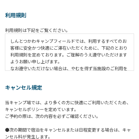
利用規則
利用規則は下記をご覧ください。
しんとつかわキャンプフィールドでは、利用するすべてのお
客様に安全かつ快適にご滞在いただくために、下記のとおり
利用規則を定めております。ご理解のうえ遵守いただけます
ようお願い申し上げます。
なお遵守いただけない場合は、やむを得ず当施設のご利用を
お断りすることがございます。
キャンセル規定
【ご利用上の注意事項ならびに禁止事項】
１.動物（ペット類）の同伴はご遠慮願います。
当キャンプ場では、より多くの方に快適にご利用いただくため、
２.安全管理上、お子様の単独での行動はご遠慮ください。
キャンセルポリシーを定めています。
３.調度品などの持ち出しはしないでください。
ご予約の際は、次の内容を必ずご確認ください。
４.午後10時以降の花火の使用は禁止です。
５.周囲に迷惑となるような行為（大音量の音楽、カラオケの
●次の期間で宿泊をキャンセルまたは日程変更する場合は、キャ
使用、夜間の大声での談笑等）や他人に嫌悪感を与えるよう
ンセル料が発生します。
な行為はお止めください。