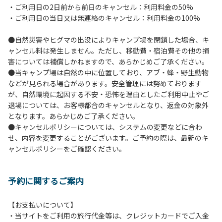
・ご利用日の2日前から前日のキャンセル：利用料金の50%
６.芝生や地面での直火による焚き火、BBQ、キャンプファ
・ご利用日の当日又は無連絡のキャンセル：利用料金の100%
イヤーは禁止します。
７.バンガローに設置しているバーベキューコンロ及び焚き火
●自然災害やヒグマの出没によりキャンプ場を閉鎖した場合、キ
台の利用後は炭の鎮火の確認をお願いいたします。
ャンセル料は発生しません。ただし、移動費・宿泊費その他の損
８.バンガローの芝生にはテントは張らないでください。（タ
害については補償しかねますので、あらかじめご了承ください。
ープは１つまで可）
●当キャンプ場は自然の中に位置しており、アブ・蜂・野生動物
９.各自で出されましたゴミは全てお持ち帰りください。（使
などが見られる場合があります。安全管理には努めております
用済みの炭は専用の捨て場に捨てられます。）
が、自然環境に起因する不安・恐怖を理由としたご利用中止やご
10.施設内および駐車場などで起きた金品等の盗難、ご利用
退場については、お客様都合のキャンセルとなり、返金の対象外
者間でのトラブルで生じた損害に対しては、一切の責任を負
となります。あらかじめご了承ください。
いかねます。
●キャンセルポリシーについては、システムの変更などに合わ
11.施設の利用については管理人の指示に従ってください。従
せ、内容を変更することがございます。ご予約の際は、最新のキ
わない場合は退場していただき、今後の利用をお断りする場
ャンセルポリシーをご確認ください。
合があります。
予約に関するご案内
【お支払いについて】
・当サイトをご利用の旅行代金等は、クレジットカードでご入金