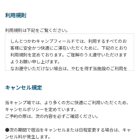
利用規則
利用規則は下記をご覧ください。
しんとつかわキャンプフィールドでは、利用するすべてのお
客様に安全かつ快適にご滞在いただくために、下記のとおり
利用規則を定めております。ご理解のうえ遵守いただけます
ようお願い申し上げます。
なお遵守いただけない場合は、やむを得ず当施設のご利用を
お断りすることがございます。
キャンセル規定
【ご利用上の注意事項ならびに禁止事項】
１.動物（ペット類）の同伴はご遠慮願います。
当キャンプ場では、より多くの方に快適にご利用いただくため、
２.安全管理上、お子様の単独での行動はご遠慮ください。
キャンセルポリシーを定めています。
３.調度品などの持ち出しはしないでください。
ご予約の際は、次の内容を必ずご確認ください。
４.午後10時以降の花火の使用は禁止です。
５.周囲に迷惑となるような行為（大音量の音楽、カラオケの
●次の期間で宿泊をキャンセルまたは日程変更する場合は、キャ
使用、夜間の大声での談笑等）や他人に嫌悪感を与えるよう
ンセル料が発生します。
な行為はお止めください。