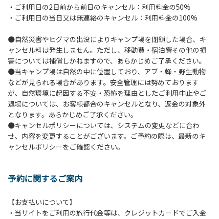
・ご利用日の2日前から前日のキャンセル：利用料金の50%
６.芝生や地面での直火による焚き火、BBQ、キャンプファ
・ご利用日の当日又は無連絡のキャンセル：利用料金の100%
イヤーは禁止します。
７.バンガローに設置しているバーベキューコンロ及び焚き火
●自然災害やヒグマの出没によりキャンプ場を閉鎖した場合、キ
台の利用後は炭の鎮火の確認をお願いいたします。
ャンセル料は発生しません。ただし、移動費・宿泊費その他の損
８.バンガローの芝生にはテントは張らないでください。（タ
害については補償しかねますので、あらかじめご了承ください。
ープは１つまで可）
●当キャンプ場は自然の中に位置しており、アブ・蜂・野生動物
９.各自で出されましたゴミは全てお持ち帰りください。（使
などが見られる場合があります。安全管理には努めております
用済みの炭は専用の捨て場に捨てられます。）
が、自然環境に起因する不安・恐怖を理由としたご利用中止やご
10.施設内および駐車場などで起きた金品等の盗難、ご利用
退場については、お客様都合のキャンセルとなり、返金の対象外
者間でのトラブルで生じた損害に対しては、一切の責任を負
となります。あらかじめご了承ください。
いかねます。
●キャンセルポリシーについては、システムの変更などに合わ
11.施設の利用については管理人の指示に従ってください。従
せ、内容を変更することがございます。ご予約の際は、最新のキ
わない場合は退場していただき、今後の利用をお断りする場
ャンセルポリシーをご確認ください。
合があります。
予約に関するご案内
【お支払いについて】
・当サイトをご利用の旅行代金等は、クレジットカードでご入金