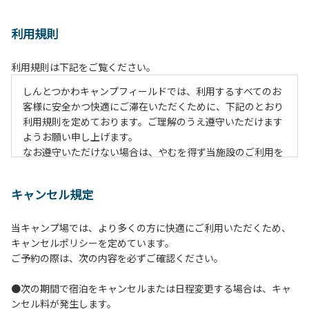
利用規則
利用規則は下記をご覧ください。
しんとつかわキャンプフィールドでは、利用するすべてのお
客様に安全かつ快適にご滞在いただくために、下記のとおり
利用規則を定めております。ご理解のうえ遵守いただけます
ようお願い申し上げます。
なお遵守いただけない場合は、やむを得ず当施設のご利用を
お断りすることがございます。
キャンセル規定
【ご利用上の注意事項ならびに禁止事項】
１.動物（ペット類）の同伴はご遠慮願います。
当キャンプ場では、より多くの方に快適にご利用いただくため、
２.安全管理上、お子様の単独での行動はご遠慮ください。
キャンセルポリシーを定めています。
３.調度品などの持ち出しはしないでください。
ご予約の際は、次の内容を必ずご確認ください。
４.午後10時以降の花火の使用は禁止です。
５.周囲に迷惑となるような行為（大音量の音楽、カラオケの
●次の期間で宿泊をキャンセルまたは日程変更する場合は、キャ
使用、夜間の大声での談笑等）や他人に嫌悪感を与えるよう
ンセル料が発生します。
な行為はお止めください。