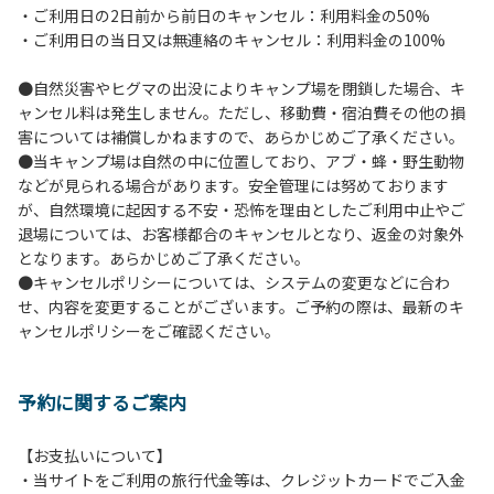
・ご利用日の2日前から前日のキャンセル：利用料金の50%
６.芝生や地面での直火による焚き火、BBQ、キャンプファ
・ご利用日の当日又は無連絡のキャンセル：利用料金の100%
イヤーは禁止します。
７.バンガローに設置しているバーベキューコンロ及び焚き火
●自然災害やヒグマの出没によりキャンプ場を閉鎖した場合、キ
台の利用後は炭の鎮火の確認をお願いいたします。
ャンセル料は発生しません。ただし、移動費・宿泊費その他の損
８.バンガローの芝生にはテントは張らないでください。（タ
害については補償しかねますので、あらかじめご了承ください。
ープは１つまで可）
●当キャンプ場は自然の中に位置しており、アブ・蜂・野生動物
９.各自で出されましたゴミは全てお持ち帰りください。（使
などが見られる場合があります。安全管理には努めております
用済みの炭は専用の捨て場に捨てられます。）
が、自然環境に起因する不安・恐怖を理由としたご利用中止やご
10.施設内および駐車場などで起きた金品等の盗難、ご利用
退場については、お客様都合のキャンセルとなり、返金の対象外
者間でのトラブルで生じた損害に対しては、一切の責任を負
となります。あらかじめご了承ください。
いかねます。
●キャンセルポリシーについては、システムの変更などに合わ
11.施設の利用については管理人の指示に従ってください。従
せ、内容を変更することがございます。ご予約の際は、最新のキ
わない場合は退場していただき、今後の利用をお断りする場
ャンセルポリシーをご確認ください。
合があります。
予約に関するご案内
【お支払いについて】
・当サイトをご利用の旅行代金等は、クレジットカードでご入金