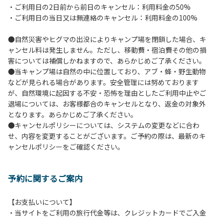
・ご利用日の2日前から前日のキャンセル：利用料金の50%
６.芝生や地面での直火による焚き火、BBQ、キャンプファ
・ご利用日の当日又は無連絡のキャンセル：利用料金の100%
イヤーは禁止します。
７.バンガローに設置しているバーベキューコンロ及び焚き火
●自然災害やヒグマの出没によりキャンプ場を閉鎖した場合、キ
台の利用後は炭の鎮火の確認をお願いいたします。
ャンセル料は発生しません。ただし、移動費・宿泊費その他の損
８.バンガローの芝生にはテントは張らないでください。（タ
害については補償しかねますので、あらかじめご了承ください。
ープは１つまで可）
●当キャンプ場は自然の中に位置しており、アブ・蜂・野生動物
９.各自で出されましたゴミは全てお持ち帰りください。（使
などが見られる場合があります。安全管理には努めております
用済みの炭は専用の捨て場に捨てられます。）
が、自然環境に起因する不安・恐怖を理由としたご利用中止やご
10.施設内および駐車場などで起きた金品等の盗難、ご利用
退場については、お客様都合のキャンセルとなり、返金の対象外
者間でのトラブルで生じた損害に対しては、一切の責任を負
となります。あらかじめご了承ください。
いかねます。
●キャンセルポリシーについては、システムの変更などに合わ
11.施設の利用については管理人の指示に従ってください。従
せ、内容を変更することがございます。ご予約の際は、最新のキ
わない場合は退場していただき、今後の利用をお断りする場
ャンセルポリシーをご確認ください。
合があります。
予約に関するご案内
【お支払いについて】
・当サイトをご利用の旅行代金等は、クレジットカードでご入金