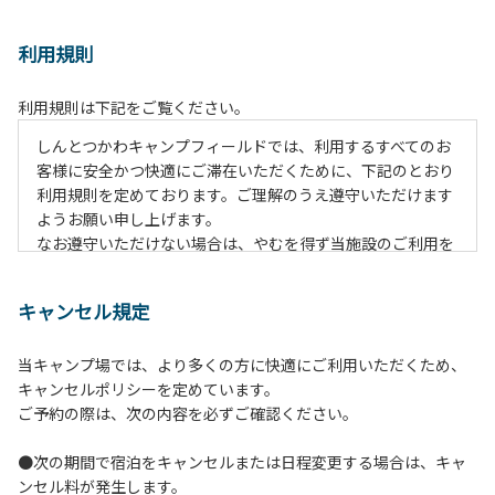
利用規則
利用規則は下記をご覧ください。
しんとつかわキャンプフィールドでは、利用するすべてのお
客様に安全かつ快適にご滞在いただくために、下記のとおり
利用規則を定めております。ご理解のうえ遵守いただけます
ようお願い申し上げます。
なお遵守いただけない場合は、やむを得ず当施設のご利用を
お断りすることがございます。
キャンセル規定
【ご利用上の注意事項ならびに禁止事項】
１.動物（ペット類）の同伴はご遠慮願います。
当キャンプ場では、より多くの方に快適にご利用いただくため、
２.安全管理上、お子様の単独での行動はご遠慮ください。
キャンセルポリシーを定めています。
３.調度品などの持ち出しはしないでください。
ご予約の際は、次の内容を必ずご確認ください。
４.午後10時以降の花火の使用は禁止です。
５.周囲に迷惑となるような行為（大音量の音楽、カラオケの
●次の期間で宿泊をキャンセルまたは日程変更する場合は、キャ
使用、夜間の大声での談笑等）や他人に嫌悪感を与えるよう
ンセル料が発生します。
な行為はお止めください。