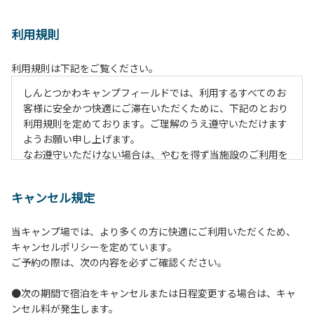
利用規則
利用規則は下記をご覧ください。
しんとつかわキャンプフィールドでは、利用するすべてのお
客様に安全かつ快適にご滞在いただくために、下記のとおり
利用規則を定めております。ご理解のうえ遵守いただけます
ようお願い申し上げます。
なお遵守いただけない場合は、やむを得ず当施設のご利用を
お断りすることがございます。
キャンセル規定
【ご利用上の注意事項ならびに禁止事項】
１.動物（ペット類）の同伴はご遠慮願います。
当キャンプ場では、より多くの方に快適にご利用いただくため、
２.安全管理上、お子様の単独での行動はご遠慮ください。
キャンセルポリシーを定めています。
３.調度品などの持ち出しはしないでください。
ご予約の際は、次の内容を必ずご確認ください。
４.午後10時以降の花火の使用は禁止です。
５.周囲に迷惑となるような行為（大音量の音楽、カラオケの
●次の期間で宿泊をキャンセルまたは日程変更する場合は、キャ
使用、夜間の大声での談笑等）や他人に嫌悪感を与えるよう
ンセル料が発生します。
な行為はお止めください。