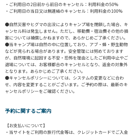
・ご利用日の2日前から前日のキャンセル：利用料金の50%
６.芝生や地面での直火による焚き火、BBQ、キャンプファ
・ご利用日の当日又は無連絡のキャンセル：利用料金の100%
イヤーは禁止します。
７.バンガローに設置しているバーベキューコンロ及び焚き火
●自然災害やヒグマの出没によりキャンプ場を閉鎖した場合、キ
台の利用後は炭の鎮火の確認をお願いいたします。
ャンセル料は発生しません。ただし、移動費・宿泊費その他の損
８.バンガローの芝生にはテントは張らないでください。（タ
害については補償しかねますので、あらかじめご了承ください。
ープは１つまで可）
●当キャンプ場は自然の中に位置しており、アブ・蜂・野生動物
９.各自で出されましたゴミは全てお持ち帰りください。（使
などが見られる場合があります。安全管理には努めております
用済みの炭は専用の捨て場に捨てられます。）
が、自然環境に起因する不安・恐怖を理由としたご利用中止やご
10.施設内および駐車場などで起きた金品等の盗難、ご利用
退場については、お客様都合のキャンセルとなり、返金の対象外
者間でのトラブルで生じた損害に対しては、一切の責任を負
となります。あらかじめご了承ください。
いかねます。
●キャンセルポリシーについては、システムの変更などに合わ
11.施設の利用については管理人の指示に従ってください。従
せ、内容を変更することがございます。ご予約の際は、最新のキ
わない場合は退場していただき、今後の利用をお断りする場
ャンセルポリシーをご確認ください。
合があります。
予約に関するご案内
【お支払いについて】
・当サイトをご利用の旅行代金等は、クレジットカードでご入金