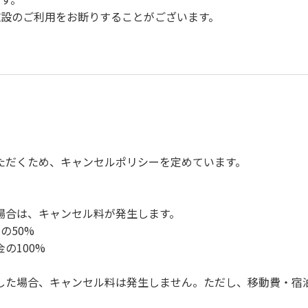
設のご利用をお断りすることがございます。
。
慮ください。
。
楽、カラオケの使用、夜間の大声での談笑等）や他人に嫌悪感
、キャンプファイヤーは禁止します。
ただくため、キャンセルポリシーを定めています。
ンロ及び焚き火台の利用後は炭の鎮火の確認をお願いいたしま
ください。（タープは１つまで可）
ください。（使用済みの炭は専用の捨て場に捨てられます。）
場合は、キャンセル料が発生します。
の盗難、ご利用者間でのトラブルで生じた損害に対しては、一切
の50%
ってください。従わない場合は退場していただき、今後の利用を
の100%
した場合、キャンセル料は発生しません。ただし、移動費・宿