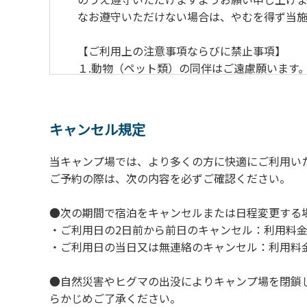
なお遵守いただけない場合は、やむを得ず当施
【ご利用上の注意事項ならびに禁止事項】
１.動物（ペット類）の同伴はご遠慮願います
２.安全管理上、お子様の単独での行動はご遠
３.調度品などの持ち出しはしないでください
４.午後10時以降の花火の使用は禁止です。
キャンセル規定
５.周囲に迷惑となるような行為（大音量の音
６.芝生や地面での直火による焚き火、BBQ
当キャンプ場では、より多くの方に快適にご利用い
７.バンガローに設置しているバーベキューコ
ご予約の際は、次の内容を必ずご確認ください。
８.バンガローの芝生にはテントは張らないで
９.各自で出されましたゴミは全てお持ち帰り
●次の期間で宿泊をキャンセルまたは日程変更する
10.施設内および駐車場などで起きた金品等
・ご利用日の2日前から前日のキャンセル：利用料金
11.施設の利用については管理人の指示に従
・ご利用日の当日又は無連絡のキャンセル：利用料金
●自然災害やヒグマの出没によりキャンプ場を閉鎖
らかじめご了承ください。