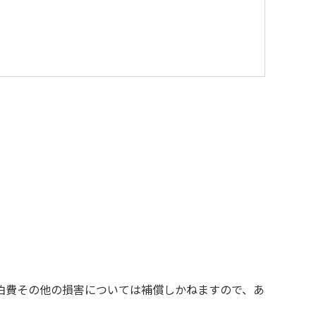
を与えるような行為はお止めください。
す。
の責任を負いかねます。
お断りする場合があります。
泊費その他の損害については補償しかねますので、あ