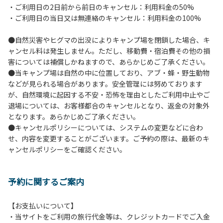
・ご利用日の2日前から前日のキャンセル：利用料金の50%
６.芝生や地面での直火による焚き火、BBQ、キャンプファ
・ご利用日の当日又は無連絡のキャンセル：利用料金の100%
イヤーは禁止します。
７.バンガローに設置しているバーベキューコンロ及び焚き火
●自然災害やヒグマの出没によりキャンプ場を閉鎖した場合、キ
台の利用後は炭の鎮火の確認をお願いいたします。
ャンセル料は発生しません。ただし、移動費・宿泊費その他の損
８.バンガローの芝生にはテントは張らないでください。（タ
害については補償しかねますので、あらかじめご了承ください。
ープは１つまで可）
●当キャンプ場は自然の中に位置しており、アブ・蜂・野生動物
９.各自で出されましたゴミは全てお持ち帰りください。（使
などが見られる場合があります。安全管理には努めております
用済みの炭は専用の捨て場に捨てられます。）
が、自然環境に起因する不安・恐怖を理由としたご利用中止やご
10.施設内および駐車場などで起きた金品等の盗難、ご利用
退場については、お客様都合のキャンセルとなり、返金の対象外
者間でのトラブルで生じた損害に対しては、一切の責任を負
となります。あらかじめご了承ください。
いかねます。
●キャンセルポリシーについては、システムの変更などに合わ
11.施設の利用については管理人の指示に従ってください。従
せ、内容を変更することがございます。ご予約の際は、最新のキ
わない場合は退場していただき、今後の利用をお断りする場
ャンセルポリシーをご確認ください。
合があります。
予約に関するご案内
【お支払いについて】
・当サイトをご利用の旅行代金等は、クレジットカードでご入金