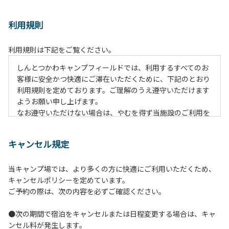
利用規則
利用規則は下記をご覧ください。
しんとつかわキャンプフィールドでは、利用するすべてのお
客様に安全かつ快適にご滞在いただくために、下記のとおり
利用規則を定めております。ご理解のうえ遵守いただけます
ようお願い申し上げます。
なお遵守いただけない場合は、やむを得ず当施設のご利用を
お断りすることがございます。
キャンセル規定
【ご利用上の注意事項ならびに禁止事項】
１.動物（ペット類）の同伴はご遠慮願います。
当キャンプ場では、より多くの方に快適にご利用いただくため、
２.安全管理上、お子様の単独での行動はご遠慮ください。
キャンセルポリシーを定めています。
３.調度品などの持ち出しはしないでください。
ご予約の際は、次の内容を必ずご確認ください。
４.午後10時以降の花火の使用は禁止です。
５.周囲に迷惑となるような行為（大音量の音楽、カラオケの
●次の期間で宿泊をキャンセルまたは日程変更する場合は、キャ
使用、夜間の大声での談笑等）や他人に嫌悪感を与えるよう
ンセル料が発生します。
な行為はお止めください。