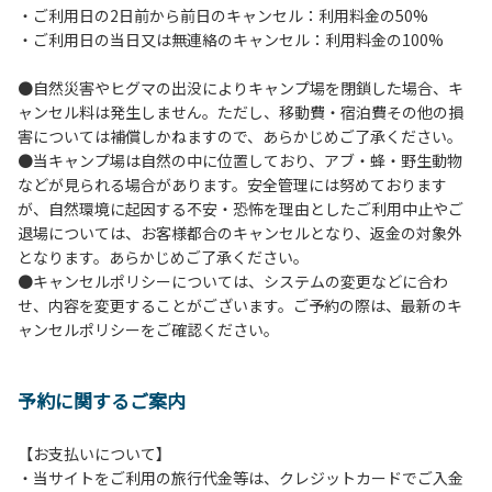
・ご利用日の2日前から前日のキャンセル：利用料金の50%
６.芝生や地面での直火による焚き火、BBQ、キャンプファ
・ご利用日の当日又は無連絡のキャンセル：利用料金の100%
イヤーは禁止します。
７.バンガローに設置しているバーベキューコンロ及び焚き火
●自然災害やヒグマの出没によりキャンプ場を閉鎖した場合、キ
台の利用後は炭の鎮火の確認をお願いいたします。
ャンセル料は発生しません。ただし、移動費・宿泊費その他の損
８.バンガローの芝生にはテントは張らないでください。（タ
害については補償しかねますので、あらかじめご了承ください。
ープは１つまで可）
●当キャンプ場は自然の中に位置しており、アブ・蜂・野生動物
９.各自で出されましたゴミは全てお持ち帰りください。（使
などが見られる場合があります。安全管理には努めております
用済みの炭は専用の捨て場に捨てられます。）
が、自然環境に起因する不安・恐怖を理由としたご利用中止やご
10.施設内および駐車場などで起きた金品等の盗難、ご利用
退場については、お客様都合のキャンセルとなり、返金の対象外
者間でのトラブルで生じた損害に対しては、一切の責任を負
となります。あらかじめご了承ください。
いかねます。
●キャンセルポリシーについては、システムの変更などに合わ
11.施設の利用については管理人の指示に従ってください。従
せ、内容を変更することがございます。ご予約の際は、最新のキ
わない場合は退場していただき、今後の利用をお断りする場
ャンセルポリシーをご確認ください。
合があります。
予約に関するご案内
【お支払いについて】
・当サイトをご利用の旅行代金等は、クレジットカードでご入金