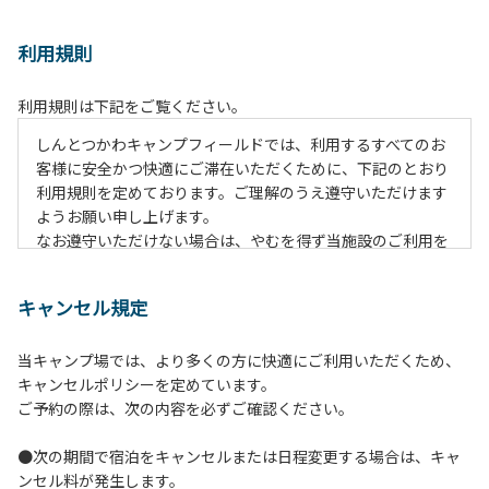
利用規則
利用規則は下記をご覧ください。
しんとつかわキャンプフィールドでは、利用するすべてのお
客様に安全かつ快適にご滞在いただくために、下記のとおり
利用規則を定めております。ご理解のうえ遵守いただけます
ようお願い申し上げます。
なお遵守いただけない場合は、やむを得ず当施設のご利用を
お断りすることがございます。
キャンセル規定
【ご利用上の注意事項ならびに禁止事項】
１.動物（ペット類）の同伴はご遠慮願います。
当キャンプ場では、より多くの方に快適にご利用いただくため、
２.安全管理上、お子様の単独での行動はご遠慮ください。
キャンセルポリシーを定めています。
３.調度品などの持ち出しはしないでください。
ご予約の際は、次の内容を必ずご確認ください。
４.午後10時以降の花火の使用は禁止です。
５.周囲に迷惑となるような行為（大音量の音楽、カラオケの
●次の期間で宿泊をキャンセルまたは日程変更する場合は、キャ
使用、夜間の大声での談笑等）や他人に嫌悪感を与えるよう
ンセル料が発生します。
な行為はお止めください。