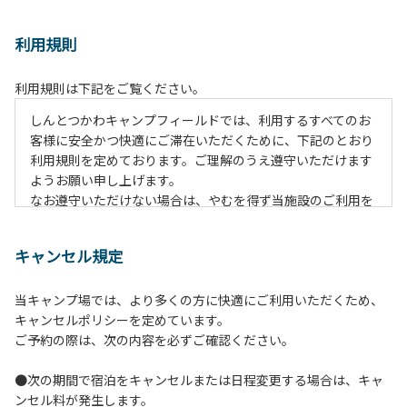
利用規則
利用規則は下記をご覧ください。
しんとつかわキャンプフィールドでは、利用するすべてのお
客様に安全かつ快適にご滞在いただくために、下記のとおり
利用規則を定めております。ご理解のうえ遵守いただけます
ようお願い申し上げます。
なお遵守いただけない場合は、やむを得ず当施設のご利用を
お断りすることがございます。
キャンセル規定
【ご利用上の注意事項ならびに禁止事項】
１.動物（ペット類）の同伴はご遠慮願います。
当キャンプ場では、より多くの方に快適にご利用いただくため、
２.安全管理上、お子様の単独での行動はご遠慮ください。
キャンセルポリシーを定めています。
３.調度品などの持ち出しはしないでください。
ご予約の際は、次の内容を必ずご確認ください。
４.午後10時以降の花火の使用は禁止です。
５.周囲に迷惑となるような行為（大音量の音楽、カラオケの
●次の期間で宿泊をキャンセルまたは日程変更する場合は、キャ
使用、夜間の大声での談笑等）や他人に嫌悪感を与えるよう
ンセル料が発生します。
な行為はお止めください。