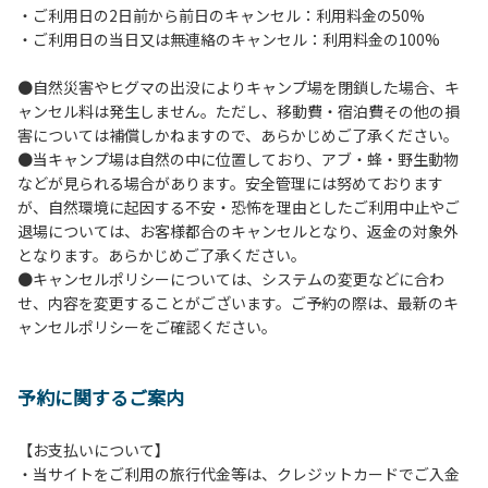
・ご利用日の2日前から前日のキャンセル：利用料金の50%
６.芝生や地面での直火による焚き火、BBQ、キャンプファ
・ご利用日の当日又は無連絡のキャンセル：利用料金の100%
イヤーは禁止します。
７.バンガローに設置しているバーベキューコンロ及び焚き火
●自然災害やヒグマの出没によりキャンプ場を閉鎖した場合、キ
台の利用後は炭の鎮火の確認をお願いいたします。
ャンセル料は発生しません。ただし、移動費・宿泊費その他の損
８.バンガローの芝生にはテントは張らないでください。（タ
害については補償しかねますので、あらかじめご了承ください。
ープは１つまで可）
●当キャンプ場は自然の中に位置しており、アブ・蜂・野生動物
９.各自で出されましたゴミは全てお持ち帰りください。（使
などが見られる場合があります。安全管理には努めております
用済みの炭は専用の捨て場に捨てられます。）
が、自然環境に起因する不安・恐怖を理由としたご利用中止やご
10.施設内および駐車場などで起きた金品等の盗難、ご利用
退場については、お客様都合のキャンセルとなり、返金の対象外
者間でのトラブルで生じた損害に対しては、一切の責任を負
となります。あらかじめご了承ください。
いかねます。
●キャンセルポリシーについては、システムの変更などに合わ
11.施設の利用については管理人の指示に従ってください。従
せ、内容を変更することがございます。ご予約の際は、最新のキ
わない場合は退場していただき、今後の利用をお断りする場
ャンセルポリシーをご確認ください。
合があります。
予約に関するご案内
【お支払いについて】
・当サイトをご利用の旅行代金等は、クレジットカードでご入金