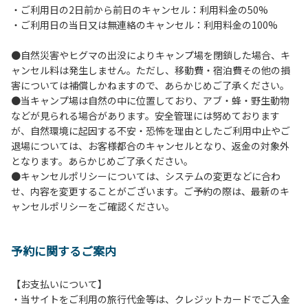
・ご利用日の2日前から前日のキャンセル：利用料金の50%
６.芝生や地面での直火による焚き火、BBQ、キャンプファ
・ご利用日の当日又は無連絡のキャンセル：利用料金の100%
イヤーは禁止します。
７.バンガローに設置しているバーベキューコンロ及び焚き火
●自然災害やヒグマの出没によりキャンプ場を閉鎖した場合、キ
台の利用後は炭の鎮火の確認をお願いいたします。
ャンセル料は発生しません。ただし、移動費・宿泊費その他の損
８.バンガローの芝生にはテントは張らないでください。（タ
害については補償しかねますので、あらかじめご了承ください。
ープは１つまで可）
●当キャンプ場は自然の中に位置しており、アブ・蜂・野生動物
９.各自で出されましたゴミは全てお持ち帰りください。（使
などが見られる場合があります。安全管理には努めております
用済みの炭は専用の捨て場に捨てられます。）
が、自然環境に起因する不安・恐怖を理由としたご利用中止やご
10.施設内および駐車場などで起きた金品等の盗難、ご利用
退場については、お客様都合のキャンセルとなり、返金の対象外
者間でのトラブルで生じた損害に対しては、一切の責任を負
となります。あらかじめご了承ください。
いかねます。
●キャンセルポリシーについては、システムの変更などに合わ
11.施設の利用については管理人の指示に従ってください。従
せ、内容を変更することがございます。ご予約の際は、最新のキ
わない場合は退場していただき、今後の利用をお断りする場
ャンセルポリシーをご確認ください。
合があります。
予約に関するご案内
【お支払いについて】
・当サイトをご利用の旅行代金等は、クレジットカードでご入金