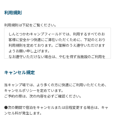
利用規則
利用規則は下記をご覧ください。
しんとつかわキャンプフィールドでは、利用するすべてのお
客様に安全かつ快適にご滞在いただくために、下記のとおり
利用規則を定めております。ご理解のうえ遵守いただけます
ようお願い申し上げます。
なお遵守いただけない場合は、やむを得ず当施設のご利用を
お断りすることがございます。
キャンセル規定
【ご利用上の注意事項ならびに禁止事項】
１.動物（ペット類）の同伴はご遠慮願います。
当キャンプ場では、より多くの方に快適にご利用いただくため、
２.安全管理上、お子様の単独での行動はご遠慮ください。
キャンセルポリシーを定めています。
３.調度品などの持ち出しはしないでください。
ご予約の際は、次の内容を必ずご確認ください。
４.午後10時以降の花火の使用は禁止です。
５.周囲に迷惑となるような行為（大音量の音楽、カラオケの
●次の期間で宿泊をキャンセルまたは日程変更する場合は、キャ
使用、夜間の大声での談笑等）や他人に嫌悪感を与えるよう
ンセル料が発生します。
な行為はお止めください。