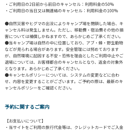
・ご利用日の2日前から前日のキャンセル：利用料金の50%
６.芝生や地面での直火による焚き火、BBQ、キャンプファ
・ご利用日の当日又は無連絡のキャンセル：利用料金の100%
イヤーは禁止します。
７.バンガローに設置しているバーベキューコンロ及び焚き火
●自然災害やヒグマの出没によりキャンプ場を閉鎖した場合、キ
台の利用後は炭の鎮火の確認をお願いいたします。
ャンセル料は発生しません。ただし、移動費・宿泊費その他の損
８.バンガローの芝生にはテントは張らないでください。（タ
害については補償しかねますので、あらかじめご了承ください。
ープは１つまで可）
●当キャンプ場は自然の中に位置しており、アブ・蜂・野生動物
９.各自で出されましたゴミは全てお持ち帰りください。（使
などが見られる場合があります。安全管理には努めております
用済みの炭は専用の捨て場に捨てられます。）
が、自然環境に起因する不安・恐怖を理由としたご利用中止やご
10.施設内および駐車場などで起きた金品等の盗難、ご利用
退場については、お客様都合のキャンセルとなり、返金の対象外
者間でのトラブルで生じた損害に対しては、一切の責任を負
となります。あらかじめご了承ください。
いかねます。
●キャンセルポリシーについては、システムの変更などに合わ
11.施設の利用については管理人の指示に従ってください。従
せ、内容を変更することがございます。ご予約の際は、最新のキ
わない場合は退場していただき、今後の利用をお断りする場
ャンセルポリシーをご確認ください。
合があります。
予約に関するご案内
【お支払いについて】
・当サイトをご利用の旅行代金等は、クレジットカードでご入金