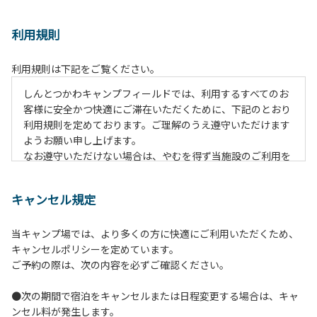
利用規則
利用規則は下記をご覧ください。
しんとつかわキャンプフィールドでは、利用するすべてのお
客様に安全かつ快適にご滞在いただくために、下記のとおり
利用規則を定めております。ご理解のうえ遵守いただけます
ようお願い申し上げます。
なお遵守いただけない場合は、やむを得ず当施設のご利用を
お断りすることがございます。
キャンセル規定
【ご利用上の注意事項ならびに禁止事項】
１.動物（ペット類）の同伴はご遠慮願います。
当キャンプ場では、より多くの方に快適にご利用いただくため、
２.安全管理上、お子様の単独での行動はご遠慮ください。
キャンセルポリシーを定めています。
３.調度品などの持ち出しはしないでください。
ご予約の際は、次の内容を必ずご確認ください。
４.午後10時以降の花火の使用は禁止です。
５.周囲に迷惑となるような行為（大音量の音楽、カラオケの
●次の期間で宿泊をキャンセルまたは日程変更する場合は、キャ
使用、夜間の大声での談笑等）や他人に嫌悪感を与えるよう
ンセル料が発生します。
な行為はお止めください。