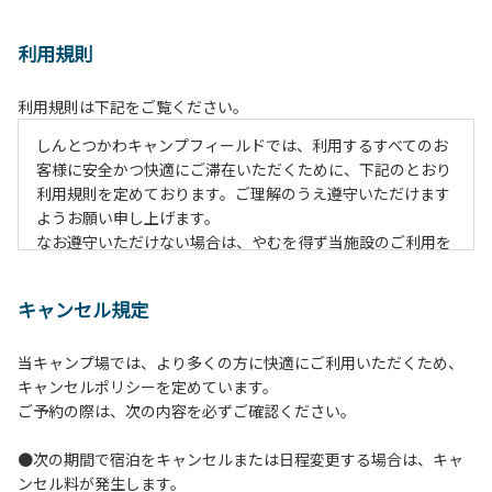
利用規則
利用規則は下記をご覧ください。
しんとつかわキャンプフィールドでは、利用するすべてのお
客様に安全かつ快適にご滞在いただくために、下記のとおり
利用規則を定めております。ご理解のうえ遵守いただけます
ようお願い申し上げます。
なお遵守いただけない場合は、やむを得ず当施設のご利用を
お断りすることがございます。
キャンセル規定
【ご利用上の注意事項ならびに禁止事項】
１.動物（ペット類）の同伴はご遠慮願います。
当キャンプ場では、より多くの方に快適にご利用いただくため、
２.安全管理上、お子様の単独での行動はご遠慮ください。
キャンセルポリシーを定めています。
３.調度品などの持ち出しはしないでください。
ご予約の際は、次の内容を必ずご確認ください。
４.午後10時以降の花火の使用は禁止です。
５.周囲に迷惑となるような行為（大音量の音楽、カラオケの
●次の期間で宿泊をキャンセルまたは日程変更する場合は、キャ
使用、夜間の大声での談笑等）や他人に嫌悪感を与えるよう
ンセル料が発生します。
な行為はお止めください。