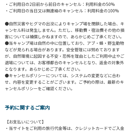
・ご利用日の2日前から前日のキャンセル：利用料金の50%
６.芝生や地面での直火による焚き火、BBQ、キャンプファ
・ご利用日の当日又は無連絡のキャンセル：利用料金の100%
イヤーは禁止します。
７.バンガローに設置しているバーベキューコンロ及び焚き火
●自然災害やヒグマの出没によりキャンプ場を閉鎖した場合、キ
台の利用後は炭の鎮火の確認をお願いいたします。
ャンセル料は発生しません。ただし、移動費・宿泊費その他の損
８.バンガローの芝生にはテントは張らないでください。（タ
害については補償しかねますので、あらかじめご了承ください。
ープは１つまで可）
●当キャンプ場は自然の中に位置しており、アブ・蜂・野生動物
９.各自で出されましたゴミは全てお持ち帰りください。（使
などが見られる場合があります。安全管理には努めております
用済みの炭は専用の捨て場に捨てられます。）
が、自然環境に起因する不安・恐怖を理由としたご利用中止やご
10.施設内および駐車場などで起きた金品等の盗難、ご利用
退場については、お客様都合のキャンセルとなり、返金の対象外
者間でのトラブルで生じた損害に対しては、一切の責任を負
となります。あらかじめご了承ください。
いかねます。
●キャンセルポリシーについては、システムの変更などに合わ
11.施設の利用については管理人の指示に従ってください。従
せ、内容を変更することがございます。ご予約の際は、最新のキ
わない場合は退場していただき、今後の利用をお断りする場
ャンセルポリシーをご確認ください。
合があります。
予約に関するご案内
【お支払いについて】
・当サイトをご利用の旅行代金等は、クレジットカードでご入金