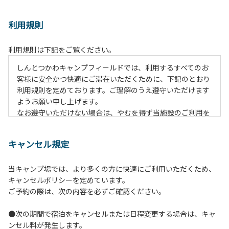
利用規則
利用規則は下記をご覧ください。
しんとつかわキャンプフィールドでは、利用するすべてのお
客様に安全かつ快適にご滞在いただくために、下記のとおり
利用規則を定めております。ご理解のうえ遵守いただけます
ようお願い申し上げます。
なお遵守いただけない場合は、やむを得ず当施設のご利用を
お断りすることがございます。
キャンセル規定
【ご利用上の注意事項ならびに禁止事項】
１.動物（ペット類）の同伴はご遠慮願います。
当キャンプ場では、より多くの方に快適にご利用いただくため、
２.安全管理上、お子様の単独での行動はご遠慮ください。
キャンセルポリシーを定めています。
３.調度品などの持ち出しはしないでください。
ご予約の際は、次の内容を必ずご確認ください。
４.午後10時以降の花火の使用は禁止です。
５.周囲に迷惑となるような行為（大音量の音楽、カラオケの
●次の期間で宿泊をキャンセルまたは日程変更する場合は、キャ
使用、夜間の大声での談笑等）や他人に嫌悪感を与えるよう
ンセル料が発生します。
な行為はお止めください。