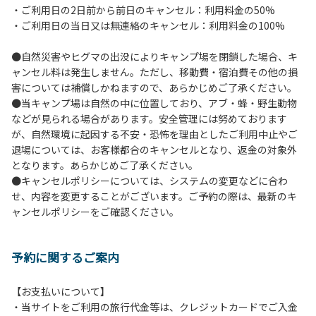
・ご利用日の2日前から前日のキャンセル：利用料金の50%
６.芝生や地面での直火による焚き火、BBQ、キャンプファ
・ご利用日の当日又は無連絡のキャンセル：利用料金の100%
イヤーは禁止します。
７.バンガローに設置しているバーベキューコンロ及び焚き火
●自然災害やヒグマの出没によりキャンプ場を閉鎖した場合、キ
台の利用後は炭の鎮火の確認をお願いいたします。
ャンセル料は発生しません。ただし、移動費・宿泊費その他の損
８.バンガローの芝生にはテントは張らないでください。（タ
害については補償しかねますので、あらかじめご了承ください。
ープは１つまで可）
●当キャンプ場は自然の中に位置しており、アブ・蜂・野生動物
９.各自で出されましたゴミは全てお持ち帰りください。（使
などが見られる場合があります。安全管理には努めております
用済みの炭は専用の捨て場に捨てられます。）
が、自然環境に起因する不安・恐怖を理由としたご利用中止やご
10.施設内および駐車場などで起きた金品等の盗難、ご利用
退場については、お客様都合のキャンセルとなり、返金の対象外
者間でのトラブルで生じた損害に対しては、一切の責任を負
となります。あらかじめご了承ください。
いかねます。
●キャンセルポリシーについては、システムの変更などに合わ
11.施設の利用については管理人の指示に従ってください。従
せ、内容を変更することがございます。ご予約の際は、最新のキ
わない場合は退場していただき、今後の利用をお断りする場
ャンセルポリシーをご確認ください。
合があります。
予約に関するご案内
【お支払いについて】
・当サイトをご利用の旅行代金等は、クレジットカードでご入金