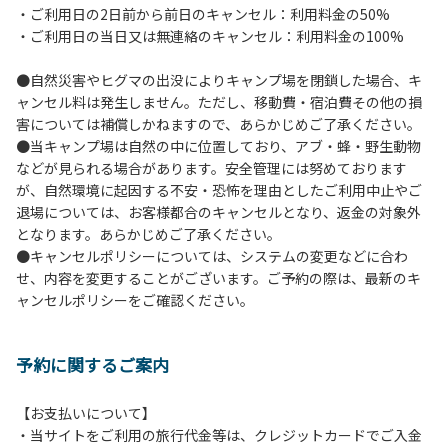
・ご利用日の2日前から前日のキャンセル：利用料金の50%
６.芝生や地面での直火による焚き火、BBQ、キャンプファ
・ご利用日の当日又は無連絡のキャンセル：利用料金の100%
イヤーは禁止します。
７.バンガローに設置しているバーベキューコンロ及び焚き火
●自然災害やヒグマの出没によりキャンプ場を閉鎖した場合、キ
台の利用後は炭の鎮火の確認をお願いいたします。
ャンセル料は発生しません。ただし、移動費・宿泊費その他の損
８.バンガローの芝生にはテントは張らないでください。（タ
害については補償しかねますので、あらかじめご了承ください。
ープは１つまで可）
●当キャンプ場は自然の中に位置しており、アブ・蜂・野生動物
９.各自で出されましたゴミは全てお持ち帰りください。（使
などが見られる場合があります。安全管理には努めております
用済みの炭は専用の捨て場に捨てられます。）
が、自然環境に起因する不安・恐怖を理由としたご利用中止やご
10.施設内および駐車場などで起きた金品等の盗難、ご利用
退場については、お客様都合のキャンセルとなり、返金の対象外
者間でのトラブルで生じた損害に対しては、一切の責任を負
となります。あらかじめご了承ください。
いかねます。
●キャンセルポリシーについては、システムの変更などに合わ
11.施設の利用については管理人の指示に従ってください。従
せ、内容を変更することがございます。ご予約の際は、最新のキ
わない場合は退場していただき、今後の利用をお断りする場
ャンセルポリシーをご確認ください。
合があります。
予約に関するご案内
【お支払いについて】
・当サイトをご利用の旅行代金等は、クレジットカードでご入金