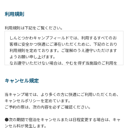
利用規則
利用規則は下記をご覧ください。
しんとつかわキャンプフィールドでは、利用するすべてのお
客様に安全かつ快適にご滞在いただくために、下記のとおり
利用規則を定めております。ご理解のうえ遵守いただけます
ようお願い申し上げます。
なお遵守いただけない場合は、やむを得ず当施設のご利用を
お断りすることがございます。
キャンセル規定
【ご利用上の注意事項ならびに禁止事項】
１.動物（ペット類）の同伴はご遠慮願います。
当キャンプ場では、より多くの方に快適にご利用いただくため、
２.安全管理上、お子様の単独での行動はご遠慮ください。
キャンセルポリシーを定めています。
３.調度品などの持ち出しはしないでください。
ご予約の際は、次の内容を必ずご確認ください。
４.午後10時以降の花火の使用は禁止です。
５.周囲に迷惑となるような行為（大音量の音楽、カラオケの
●次の期間で宿泊をキャンセルまたは日程変更する場合は、キャ
使用、夜間の大声での談笑等）や他人に嫌悪感を与えるよう
ンセル料が発生します。
な行為はお止めください。