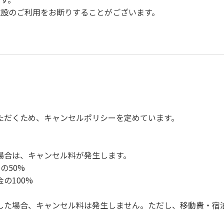
設のご利用をお断りすることがございます。
。
慮ください。
。
楽、カラオケの使用、夜間の大声での談笑等）や他人に嫌悪感
、キャンプファイヤーは禁止します。
ただくため、キャンセルポリシーを定めています。
ンロ及び焚き火台の利用後は炭の鎮火の確認をお願いいたしま
ください。（タープは１つまで可）
ください。（使用済みの炭は専用の捨て場に捨てられます。）
場合は、キャンセル料が発生します。
の盗難、ご利用者間でのトラブルで生じた損害に対しては、一切
の50%
ってください。従わない場合は退場していただき、今後の利用を
の100%
した場合、キャンセル料は発生しません。ただし、移動費・宿