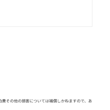
を与えるような行為はお止めください。
す。
の責任を負いかねます。
お断りする場合があります。
泊費その他の損害については補償しかねますので、あ