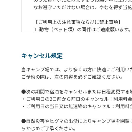
なお遵守いただけない場合は、やむを得ず当施
【ご利用上の注意事項ならびに禁止事項】
１.動物（ペット類）の同伴はご遠慮願います
２.安全管理上、お子様の単独での行動はご遠
３.調度品などの持ち出しはしないでください
４.午後10時以降の花火の使用は禁止です。
キャンセル規定
５.周囲に迷惑となるような行為（大音量の音
６.芝生や地面での直火による焚き火、BBQ
当キャンプ場では、より多くの方に快適にご利用い
７.バンガローに設置しているバーベキューコ
ご予約の際は、次の内容を必ずご確認ください。
８.バンガローの芝生にはテントは張らないで
９.各自で出されましたゴミは全てお持ち帰り
●次の期間で宿泊をキャンセルまたは日程変更する
10.施設内および駐車場などで起きた金品等
・ご利用日の2日前から前日のキャンセル：利用料金
11.施設の利用については管理人の指示に従
・ご利用日の当日又は無連絡のキャンセル：利用料金
●自然災害やヒグマの出没によりキャンプ場を閉鎖
らかじめご了承ください。