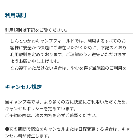
利用規則
利用規則は下記をご覧ください。
しんとつかわキャンプフィールドでは、利用するすべてのお
客様に安全かつ快適にご滞在いただくために、下記のとおり
利用規則を定めております。ご理解のうえ遵守いただけます
ようお願い申し上げます。
なお遵守いただけない場合は、やむを得ず当施設のご利用を
お断りすることがございます。
キャンセル規定
【ご利用上の注意事項ならびに禁止事項】
１.動物（ペット類）の同伴はご遠慮願います。
当キャンプ場では、より多くの方に快適にご利用いただくため、
２.安全管理上、お子様の単独での行動はご遠慮ください。
キャンセルポリシーを定めています。
３.調度品などの持ち出しはしないでください。
ご予約の際は、次の内容を必ずご確認ください。
４.午後10時以降の花火の使用は禁止です。
５.周囲に迷惑となるような行為（大音量の音楽、カラオケの
●次の期間で宿泊をキャンセルまたは日程変更する場合は、キャ
使用、夜間の大声での談笑等）や他人に嫌悪感を与えるよう
ンセル料が発生します。
な行為はお止めください。