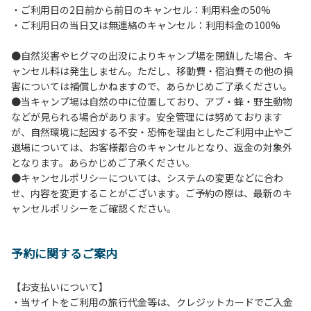
・ご利用日の2日前から前日のキャンセル：利用料金の50%
６.芝生や地面での直火による焚き火、BBQ、キャンプファ
・ご利用日の当日又は無連絡のキャンセル：利用料金の100%
イヤーは禁止します。
７.バンガローに設置しているバーベキューコンロ及び焚き火
●自然災害やヒグマの出没によりキャンプ場を閉鎖した場合、キ
台の利用後は炭の鎮火の確認をお願いいたします。
ャンセル料は発生しません。ただし、移動費・宿泊費その他の損
８.バンガローの芝生にはテントは張らないでください。（タ
害については補償しかねますので、あらかじめご了承ください。
ープは１つまで可）
●当キャンプ場は自然の中に位置しており、アブ・蜂・野生動物
９.各自で出されましたゴミは全てお持ち帰りください。（使
などが見られる場合があります。安全管理には努めております
用済みの炭は専用の捨て場に捨てられます。）
が、自然環境に起因する不安・恐怖を理由としたご利用中止やご
10.施設内および駐車場などで起きた金品等の盗難、ご利用
退場については、お客様都合のキャンセルとなり、返金の対象外
者間でのトラブルで生じた損害に対しては、一切の責任を負
となります。あらかじめご了承ください。
いかねます。
●キャンセルポリシーについては、システムの変更などに合わ
11.施設の利用については管理人の指示に従ってください。従
せ、内容を変更することがございます。ご予約の際は、最新のキ
わない場合は退場していただき、今後の利用をお断りする場
ャンセルポリシーをご確認ください。
合があります。
予約に関するご案内
【お支払いについて】
・当サイトをご利用の旅行代金等は、クレジットカードでご入金