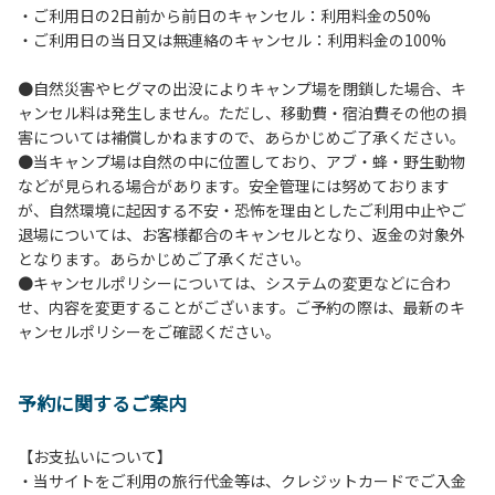
・ご利用日の2日前から前日のキャンセル：利用料金の50%
６.芝生や地面での直火による焚き火、BBQ、キャンプファ
・ご利用日の当日又は無連絡のキャンセル：利用料金の100%
イヤーは禁止します。
７.バンガローに設置しているバーベキューコンロ及び焚き火
●自然災害やヒグマの出没によりキャンプ場を閉鎖した場合、キ
台の利用後は炭の鎮火の確認をお願いいたします。
ャンセル料は発生しません。ただし、移動費・宿泊費その他の損
８.バンガローの芝生にはテントは張らないでください。（タ
害については補償しかねますので、あらかじめご了承ください。
ープは１つまで可）
●当キャンプ場は自然の中に位置しており、アブ・蜂・野生動物
９.各自で出されましたゴミは全てお持ち帰りください。（使
などが見られる場合があります。安全管理には努めております
用済みの炭は専用の捨て場に捨てられます。）
が、自然環境に起因する不安・恐怖を理由としたご利用中止やご
10.施設内および駐車場などで起きた金品等の盗難、ご利用
退場については、お客様都合のキャンセルとなり、返金の対象外
者間でのトラブルで生じた損害に対しては、一切の責任を負
となります。あらかじめご了承ください。
いかねます。
●キャンセルポリシーについては、システムの変更などに合わ
11.施設の利用については管理人の指示に従ってください。従
せ、内容を変更することがございます。ご予約の際は、最新のキ
わない場合は退場していただき、今後の利用をお断りする場
ャンセルポリシーをご確認ください。
合があります。
予約に関するご案内
【お支払いについて】
・当サイトをご利用の旅行代金等は、クレジットカードでご入金