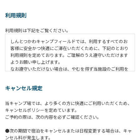
利用規則
利用規則は下記をご覧ください。
しんとつかわキャンプフィールドでは、利用するすべてのお
客様に安全かつ快適にご滞在いただくために、下記のとおり
利用規則を定めております。ご理解のうえ遵守いただけます
ようお願い申し上げます。
なお遵守いただけない場合は、やむを得ず当施設のご利用を
お断りすることがございます。
キャンセル規定
【ご利用上の注意事項ならびに禁止事項】
１.動物（ペット類）の同伴はご遠慮願います。
当キャンプ場では、より多くの方に快適にご利用いただくため、
２.安全管理上、お子様の単独での行動はご遠慮ください。
キャンセルポリシーを定めています。
３.調度品などの持ち出しはしないでください。
ご予約の際は、次の内容を必ずご確認ください。
４.午後10時以降の花火の使用は禁止です。
５.周囲に迷惑となるような行為（大音量の音楽、カラオケの
●次の期間で宿泊をキャンセルまたは日程変更する場合は、キャ
使用、夜間の大声での談笑等）や他人に嫌悪感を与えるよう
ンセル料が発生します。
な行為はお止めください。