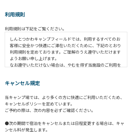
利用規則
利用規則は下記をご覧ください。
しんとつかわキャンプフィールドでは、利用するすべてのお
客様に安全かつ快適にご滞在いただくために、下記のとおり
利用規則を定めております。ご理解のうえ遵守いただけます
ようお願い申し上げます。
なお遵守いただけない場合は、やむを得ず当施設のご利用を
お断りすることがございます。
キャンセル規定
【ご利用上の注意事項ならびに禁止事項】
１.動物（ペット類）の同伴はご遠慮願います。
当キャンプ場では、より多くの方に快適にご利用いただくため、
２.安全管理上、お子様の単独での行動はご遠慮ください。
キャンセルポリシーを定めています。
３.調度品などの持ち出しはしないでください。
ご予約の際は、次の内容を必ずご確認ください。
４.午後10時以降の花火の使用は禁止です。
５.周囲に迷惑となるような行為（大音量の音楽、カラオケの
●次の期間で宿泊をキャンセルまたは日程変更する場合は、キャ
使用、夜間の大声での談笑等）や他人に嫌悪感を与えるよう
ンセル料が発生します。
な行為はお止めください。