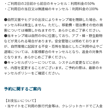
・ご利用日の2日前から前日のキャンセル：利用料金の50%
６.芝生や地面での直火による焚き火、BBQ、キャンプファ
・ご利用日の当日又は無連絡のキャンセル：利用料金の100%
イヤーは禁止します。
７.バンガローに設置しているバーベキューコンロ及び焚き火
●自然災害やヒグマの出没によりキャンプ場を閉鎖した場合、キ
台の利用後は炭の鎮火の確認をお願いいたします。
ャンセル料は発生しません。ただし、移動費・宿泊費その他の損
８.バンガローの芝生にはテントは張らないでください。（タ
害については補償しかねますので、あらかじめご了承ください。
ープは１つまで可）
●当キャンプ場は自然の中に位置しており、アブ・蜂・野生動物
９.各自で出されましたゴミは全てお持ち帰りください。（使
などが見られる場合があります。安全管理には努めております
用済みの炭は専用の捨て場に捨てられます。）
が、自然環境に起因する不安・恐怖を理由としたご利用中止やご
10.施設内および駐車場などで起きた金品等の盗難、ご利用
退場については、お客様都合のキャンセルとなり、返金の対象外
者間でのトラブルで生じた損害に対しては、一切の責任を負
となります。あらかじめご了承ください。
いかねます。
●キャンセルポリシーについては、システムの変更などに合わ
11.施設の利用については管理人の指示に従ってください。従
せ、内容を変更することがございます。ご予約の際は、最新のキ
わない場合は退場していただき、今後の利用をお断りする場
ャンセルポリシーをご確認ください。
合があります。
予約に関するご案内
【お支払いについて】
・当サイトをご利用の旅行代金等は、クレジットカードでご入金