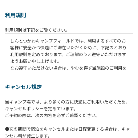
利用規則
利用規則は下記をご覧ください。
しんとつかわキャンプフィールドでは、利用するすべてのお
客様に安全かつ快適にご滞在いただくために、下記のとおり
利用規則を定めております。ご理解のうえ遵守いただけます
ようお願い申し上げます。
なお遵守いただけない場合は、やむを得ず当施設のご利用を
お断りすることがございます。
キャンセル規定
【ご利用上の注意事項ならびに禁止事項】
１.動物（ペット類）の同伴はご遠慮願います。
当キャンプ場では、より多くの方に快適にご利用いただくため、
２.安全管理上、お子様の単独での行動はご遠慮ください。
キャンセルポリシーを定めています。
３.調度品などの持ち出しはしないでください。
ご予約の際は、次の内容を必ずご確認ください。
４.午後10時以降の花火の使用は禁止です。
５.周囲に迷惑となるような行為（大音量の音楽、カラオケの
●次の期間で宿泊をキャンセルまたは日程変更する場合は、キャ
使用、夜間の大声での談笑等）や他人に嫌悪感を与えるよう
ンセル料が発生します。
な行為はお止めください。