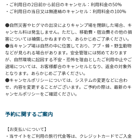
・ご利用日の2日前から前日のキャンセル：利用料金の50%
６.芝生や地面での直火による焚き火、BBQ、キャンプファ
・ご利用日の当日又は無連絡のキャンセル：利用料金の100%
イヤーは禁止します。
７.バンガローに設置しているバーベキューコンロ及び焚き火
●自然災害やヒグマの出没によりキャンプ場を閉鎖した場合、キ
台の利用後は炭の鎮火の確認をお願いいたします。
ャンセル料は発生しません。ただし、移動費・宿泊費その他の損
８.バンガローの芝生にはテントは張らないでください。（タ
害については補償しかねますので、あらかじめご了承ください。
ープは１つまで可）
●当キャンプ場は自然の中に位置しており、アブ・蜂・野生動物
９.各自で出されましたゴミは全てお持ち帰りください。（使
などが見られる場合があります。安全管理には努めております
用済みの炭は専用の捨て場に捨てられます。）
が、自然環境に起因する不安・恐怖を理由としたご利用中止やご
10.施設内および駐車場などで起きた金品等の盗難、ご利用
退場については、お客様都合のキャンセルとなり、返金の対象外
者間でのトラブルで生じた損害に対しては、一切の責任を負
となります。あらかじめご了承ください。
いかねます。
●キャンセルポリシーについては、システムの変更などに合わ
11.施設の利用については管理人の指示に従ってください。従
せ、内容を変更することがございます。ご予約の際は、最新のキ
わない場合は退場していただき、今後の利用をお断りする場
ャンセルポリシーをご確認ください。
合があります。
予約に関するご案内
【お支払いについて】
・当サイトをご利用の旅行代金等は、クレジットカードでご入金