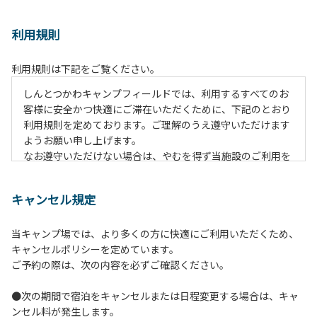
利用規則
利用規則は下記をご覧ください。
しんとつかわキャンプフィールドでは、利用するすべてのお
客様に安全かつ快適にご滞在いただくために、下記のとおり
利用規則を定めております。ご理解のうえ遵守いただけます
ようお願い申し上げます。
なお遵守いただけない場合は、やむを得ず当施設のご利用を
お断りすることがございます。
キャンセル規定
【ご利用上の注意事項ならびに禁止事項】
１.動物（ペット類）の同伴はご遠慮願います。
当キャンプ場では、より多くの方に快適にご利用いただくため、
２.安全管理上、お子様の単独での行動はご遠慮ください。
キャンセルポリシーを定めています。
３.調度品などの持ち出しはしないでください。
ご予約の際は、次の内容を必ずご確認ください。
４.午後10時以降の花火の使用は禁止です。
５.周囲に迷惑となるような行為（大音量の音楽、カラオケの
●次の期間で宿泊をキャンセルまたは日程変更する場合は、キャ
使用、夜間の大声での談笑等）や他人に嫌悪感を与えるよう
ンセル料が発生します。
な行為はお止めください。