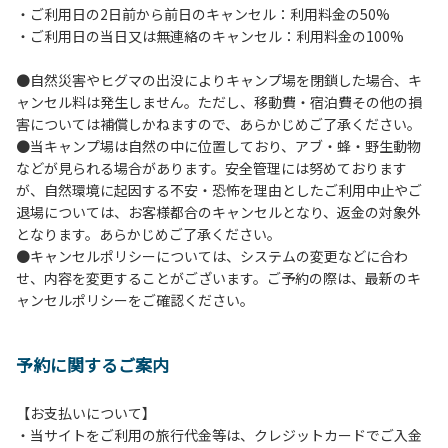
・ご利用日の2日前から前日のキャンセル：利用料金の50%
６.芝生や地面での直火による焚き火、BBQ、キャンプファ
・ご利用日の当日又は無連絡のキャンセル：利用料金の100%
イヤーは禁止します。
７.バンガローに設置しているバーベキューコンロ及び焚き火
●自然災害やヒグマの出没によりキャンプ場を閉鎖した場合、キ
台の利用後は炭の鎮火の確認をお願いいたします。
ャンセル料は発生しません。ただし、移動費・宿泊費その他の損
８.バンガローの芝生にはテントは張らないでください。（タ
害については補償しかねますので、あらかじめご了承ください。
ープは１つまで可）
●当キャンプ場は自然の中に位置しており、アブ・蜂・野生動物
９.各自で出されましたゴミは全てお持ち帰りください。（使
などが見られる場合があります。安全管理には努めております
用済みの炭は専用の捨て場に捨てられます。）
が、自然環境に起因する不安・恐怖を理由としたご利用中止やご
10.施設内および駐車場などで起きた金品等の盗難、ご利用
退場については、お客様都合のキャンセルとなり、返金の対象外
者間でのトラブルで生じた損害に対しては、一切の責任を負
となります。あらかじめご了承ください。
いかねます。
●キャンセルポリシーについては、システムの変更などに合わ
11.施設の利用については管理人の指示に従ってください。従
せ、内容を変更することがございます。ご予約の際は、最新のキ
わない場合は退場していただき、今後の利用をお断りする場
ャンセルポリシーをご確認ください。
合があります。
予約に関するご案内
【お支払いについて】
・当サイトをご利用の旅行代金等は、クレジットカードでご入金