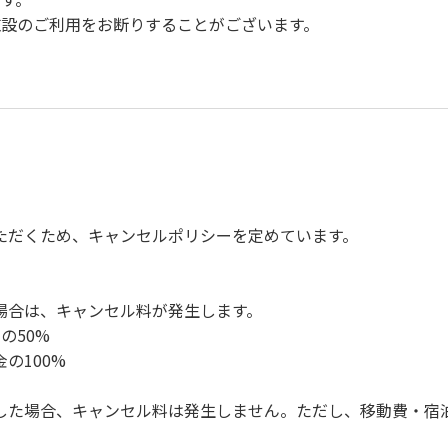
設のご利用をお断りすることがございます。
。
慮ください。
。
楽、カラオケの使用、夜間の大声での談笑等）や他人に嫌悪感
、キャンプファイヤーは禁止します。
ただくため、キャンセルポリシーを定めています。
ンロ及び焚き火台の利用後は炭の鎮火の確認をお願いいたしま
ください。（タープは１つまで可）
ください。（使用済みの炭は専用の捨て場に捨てられます。）
場合は、キャンセル料が発生します。
の盗難、ご利用者間でのトラブルで生じた損害に対しては、一切
の50%
ってください。従わない場合は退場していただき、今後の利用を
の100%
した場合、キャンセル料は発生しません。ただし、移動費・宿