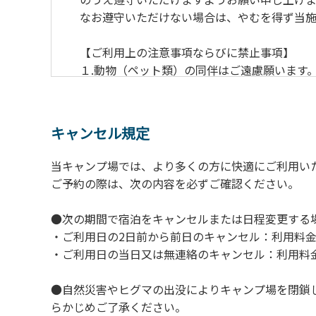
なお遵守いただけない場合は、やむを得ず当施
【ご利用上の注意事項ならびに禁止事項】
１.動物（ペット類）の同伴はご遠慮願います
２.安全管理上、お子様の単独での行動はご遠
３.調度品などの持ち出しはしないでください
４.午後10時以降の花火の使用は禁止です。
キャンセル規定
５.周囲に迷惑となるような行為（大音量の音
６.芝生や地面での直火による焚き火、BBQ
当キャンプ場では、より多くの方に快適にご利用い
７.バンガローに設置しているバーベキューコ
ご予約の際は、次の内容を必ずご確認ください。
８.バンガローの芝生にはテントは張らないで
９.各自で出されましたゴミは全てお持ち帰り
●次の期間で宿泊をキャンセルまたは日程変更する
10.施設内および駐車場などで起きた金品等
・ご利用日の2日前から前日のキャンセル：利用料金
11.施設の利用については管理人の指示に従
・ご利用日の当日又は無連絡のキャンセル：利用料金
●自然災害やヒグマの出没によりキャンプ場を閉鎖
らかじめご了承ください。