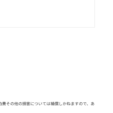
を与えるような行為はお止めください。
す。
の責任を負いかねます。
お断りする場合があります。
泊費その他の損害については補償しかねますので、あ