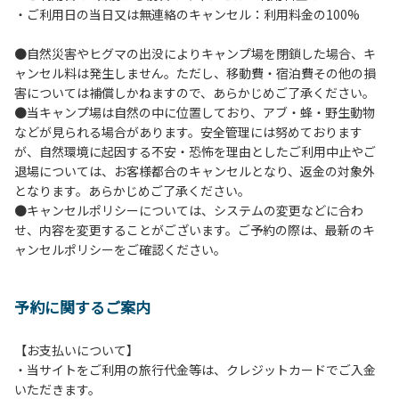
・ご利用日の当日又は無連絡のキャンセル：利用料金の100%
イヤーは禁止します。
７.バンガローに設置しているバーベキューコンロ及び焚き火
●自然災害やヒグマの出没によりキャンプ場を閉鎖した場合、キ
台の利用後は炭の鎮火の確認をお願いいたします。
ャンセル料は発生しません。ただし、移動費・宿泊費その他の損
８.バンガローの芝生にはテントは張らないでください。（タ
害については補償しかねますので、あらかじめご了承ください。
ープは１つまで可）
●当キャンプ場は自然の中に位置しており、アブ・蜂・野生動物
９.各自で出されましたゴミは全てお持ち帰りください。（使
などが見られる場合があります。安全管理には努めております
用済みの炭は専用の捨て場に捨てられます。）
が、自然環境に起因する不安・恐怖を理由としたご利用中止やご
10.施設内および駐車場などで起きた金品等の盗難、ご利用
退場については、お客様都合のキャンセルとなり、返金の対象外
者間でのトラブルで生じた損害に対しては、一切の責任を負
となります。あらかじめご了承ください。
いかねます。
●キャンセルポリシーについては、システムの変更などに合わ
11.施設の利用については管理人の指示に従ってください。従
せ、内容を変更することがございます。ご予約の際は、最新のキ
わない場合は退場していただき、今後の利用をお断りする場
ャンセルポリシーをご確認ください。
合があります。
予約に関するご案内
【お支払いについて】
・当サイトをご利用の旅行代金等は、クレジットカードでご入金
いただきます。