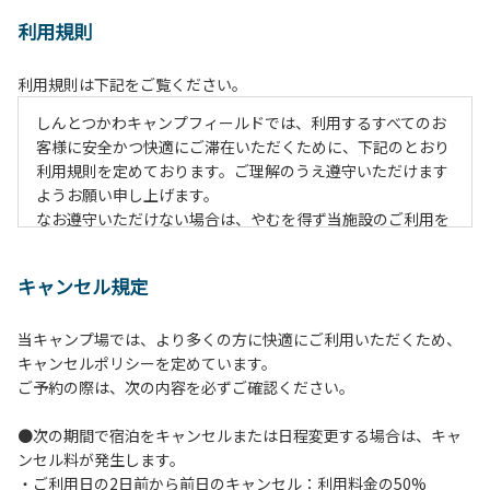
利用規則
利用規則は下記をご覧ください。
しんとつかわキャンプフィールドでは、利用するすべてのお
客様に安全かつ快適にご滞在いただくために、下記のとおり
利用規則を定めております。ご理解のうえ遵守いただけます
ようお願い申し上げます。
なお遵守いただけない場合は、やむを得ず当施設のご利用を
お断りすることがございます。
キャンセル規定
【ご利用上の注意事項ならびに禁止事項】
１.動物（ペット類）の同伴はご遠慮願います。
当キャンプ場では、より多くの方に快適にご利用いただくため、
２.安全管理上、お子様の単独での行動はご遠慮ください。
キャンセルポリシーを定めています。
３.調度品などの持ち出しはしないでください。
ご予約の際は、次の内容を必ずご確認ください。
４.午後10時以降の花火の使用は禁止です。
５.周囲に迷惑となるような行為（大音量の音楽、カラオケの
●次の期間で宿泊をキャンセルまたは日程変更する場合は、キャ
使用、夜間の大声での談笑等）や他人に嫌悪感を与えるよう
ンセル料が発生します。
な行為はお止めください。
・ご利用日の2日前から前日のキャンセル：利用料金の50%
６.芝生や地面での直火による焚き火、BBQ、キャンプファ