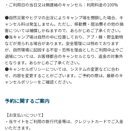
・ご利用日の当日又は無連絡のキャンセル：利用料金の100%
イヤーは禁止します。
７.バンガローに設置しているバーベキューコンロ及び焚き火
●自然災害やヒグマの出没によりキャンプ場を閉鎖した場合、キ
台の利用後は炭の鎮火の確認をお願いいたします。
ャンセル料は発生しません。ただし、移動費・宿泊費その他の損
８.バンガローの芝生にはテントは張らないでください。（タ
害については補償しかねますので、あらかじめご了承ください。
ープは１つまで可）
●当キャンプ場は自然の中に位置しており、アブ・蜂・野生動物
９.各自で出されましたゴミは全てお持ち帰りください。（使
などが見られる場合があります。安全管理には努めております
用済みの炭は専用の捨て場に捨てられます。）
が、自然環境に起因する不安・恐怖を理由としたご利用中止やご
10.施設内および駐車場などで起きた金品等の盗難、ご利用
退場については、お客様都合のキャンセルとなり、返金の対象外
者間でのトラブルで生じた損害に対しては、一切の責任を負
となります。あらかじめご了承ください。
いかねます。
●キャンセルポリシーについては、システムの変更などに合わ
11.施設の利用については管理人の指示に従ってください。従
せ、内容を変更することがございます。ご予約の際は、最新のキ
わない場合は退場していただき、今後の利用をお断りする場
ャンセルポリシーをご確認ください。
合があります。
予約に関するご案内
【お支払いについて】
・当サイトをご利用の旅行代金等は、クレジットカードでご入金
いただきます。