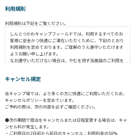
利用規則
利用規則は下記をご覧ください。
しんとつかわキャンプフィールドでは、利用するすべてのお
客様に安全かつ快適にご滞在いただくために、下記のとおり
利用規則を定めております。ご理解のうえ遵守いただけます
ようお願い申し上げます。
なお遵守いただけない場合は、やむを得ず当施設のご利用を
お断りすることがございます。
キャンセル規定
【ご利用上の注意事項ならびに禁止事項】
１.動物（ペット類）の同伴はご遠慮願います。
当キャンプ場では、より多くの方に快適にご利用いただくため、
２.安全管理上、お子様の単独での行動はご遠慮ください。
キャンセルポリシーを定めています。
３.調度品などの持ち出しはしないでください。
ご予約の際は、次の内容を必ずご確認ください。
４.午後10時以降の花火の使用は禁止です。
５.周囲に迷惑となるような行為（大音量の音楽、カラオケの
●次の期間で宿泊をキャンセルまたは日程変更する場合は、キャ
使用、夜間の大声での談笑等）や他人に嫌悪感を与えるよう
ンセル料が発生します。
な行為はお止めください。
・ご利用日の2日前から前日のキャンセル：利用料金の50%
６.芝生や地面での直火による焚き火、BBQ、キャンプファ