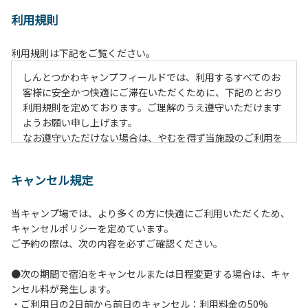
利用規則
利用規則は下記をご覧ください。
しんとつかわキャンプフィールドでは、利用するすべてのお
客様に安全かつ快適にご滞在いただくために、下記のとおり
利用規則を定めております。ご理解のうえ遵守いただけます
ようお願い申し上げます。
なお遵守いただけない場合は、やむを得ず当施設のご利用を
お断りすることがございます。
キャンセル規定
【ご利用上の注意事項ならびに禁止事項】
１.動物（ペット類）の同伴はご遠慮願います。
当キャンプ場では、より多くの方に快適にご利用いただくため、
２.安全管理上、お子様の単独での行動はご遠慮ください。
キャンセルポリシーを定めています。
３.調度品などの持ち出しはしないでください。
ご予約の際は、次の内容を必ずご確認ください。
４.午後10時以降の花火の使用は禁止です。
５.周囲に迷惑となるような行為（大音量の音楽、カラオケの
●次の期間で宿泊をキャンセルまたは日程変更する場合は、キャ
使用、夜間の大声での談笑等）や他人に嫌悪感を与えるよう
ンセル料が発生します。
な行為はお止めください。
・ご利用日の2日前から前日のキャンセル：利用料金の50%
６.芝生や地面での直火による焚き火、BBQ、キャンプファ