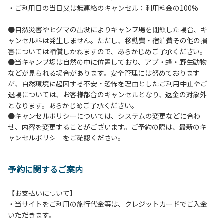
・ご利用日の当日又は無連絡のキャンセル：利用料金の100%
イヤーは禁止します。
７.バンガローに設置しているバーベキューコンロ及び焚き火
●自然災害やヒグマの出没によりキャンプ場を閉鎖した場合、キ
台の利用後は炭の鎮火の確認をお願いいたします。
ャンセル料は発生しません。ただし、移動費・宿泊費その他の損
８.バンガローの芝生にはテントは張らないでください。（タ
害については補償しかねますので、あらかじめご了承ください。
ープは１つまで可）
●当キャンプ場は自然の中に位置しており、アブ・蜂・野生動物
９.各自で出されましたゴミは全てお持ち帰りください。（使
などが見られる場合があります。安全管理には努めております
用済みの炭は専用の捨て場に捨てられます。）
が、自然環境に起因する不安・恐怖を理由としたご利用中止やご
10.施設内および駐車場などで起きた金品等の盗難、ご利用
退場については、お客様都合のキャンセルとなり、返金の対象外
者間でのトラブルで生じた損害に対しては、一切の責任を負
となります。あらかじめご了承ください。
いかねます。
●キャンセルポリシーについては、システムの変更などに合わ
11.施設の利用については管理人の指示に従ってください。従
せ、内容を変更することがございます。ご予約の際は、最新のキ
わない場合は退場していただき、今後の利用をお断りする場
ャンセルポリシーをご確認ください。
合があります。
予約に関するご案内
【お支払いについて】
・当サイトをご利用の旅行代金等は、クレジットカードでご入金
いただきます。