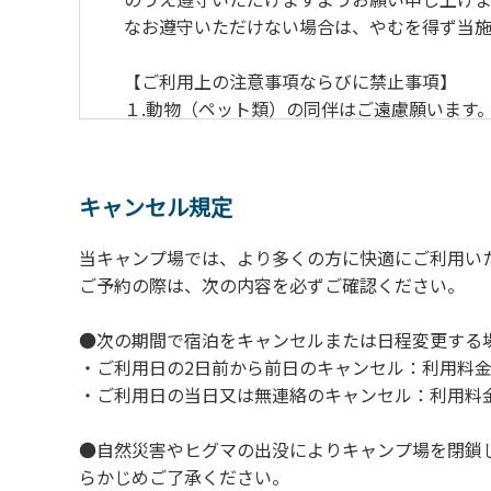
なお遵守いただけない場合は、やむを得ず当施
【ご利用上の注意事項ならびに禁止事項】
１.動物（ペット類）の同伴はご遠慮願います
２.安全管理上、お子様の単独での行動はご遠
３.調度品などの持ち出しはしないでください
４.午後10時以降の花火の使用は禁止です。
キャンセル規定
５.周囲に迷惑となるような行為（大音量の音
６.芝生や地面での直火による焚き火、BBQ
当キャンプ場では、より多くの方に快適にご利用い
７.バンガローに設置しているバーベキューコ
ご予約の際は、次の内容を必ずご確認ください。
８.バンガローの芝生にはテントは張らないで
９.各自で出されましたゴミは全てお持ち帰り
●次の期間で宿泊をキャンセルまたは日程変更する
10.施設内および駐車場などで起きた金品等
・ご利用日の2日前から前日のキャンセル：利用料金
11.施設の利用については管理人の指示に従
・ご利用日の当日又は無連絡のキャンセル：利用料金
●自然災害やヒグマの出没によりキャンプ場を閉鎖
らかじめご了承ください。