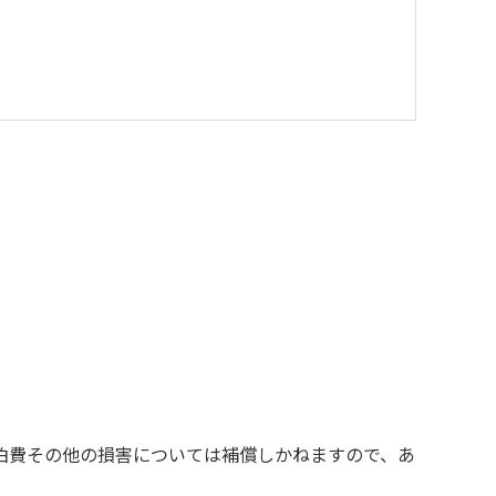
を与えるような行為はお止めください。
す。
の責任を負いかねます。
お断りする場合があります。
泊費その他の損害については補償しかねますので、あ