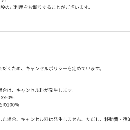
設のご利用をお断りすることがございます。
。
慮ください。
。
楽、カラオケの使用、夜間の大声での談笑等）や他人に嫌悪感
、キャンプファイヤーは禁止します。
ただくため、キャンセルポリシーを定めています。
ンロ及び焚き火台の利用後は炭の鎮火の確認をお願いいたしま
ください。（タープは１つまで可）
ください。（使用済みの炭は専用の捨て場に捨てられます。）
場合は、キャンセル料が発生します。
の盗難、ご利用者間でのトラブルで生じた損害に対しては、一切
の50%
ってください。従わない場合は退場していただき、今後の利用を
の100%
した場合、キャンセル料は発生しません。ただし、移動費・宿