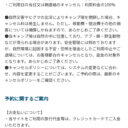
・ご利用日の当日又は無連絡のキャンセル：利用料金の100%
イヤーは禁止します。
７.バンガローに設置しているバーベキューコンロ及び焚き火
●自然災害やヒグマの出没によりキャンプ場を閉鎖した場合、キ
台の利用後は炭の鎮火の確認をお願いいたします。
ャンセル料は発生しません。ただし、移動費・宿泊費その他の損
８.バンガローの芝生にはテントは張らないでください。（タ
害については補償しかねますので、あらかじめご了承ください。
ープは１つまで可）
●当キャンプ場は自然の中に位置しており、アブ・蜂・野生動物
９.各自で出されましたゴミは全てお持ち帰りください。（使
などが見られる場合があります。安全管理には努めております
用済みの炭は専用の捨て場に捨てられます。）
が、自然環境に起因する不安・恐怖を理由としたご利用中止やご
10.施設内および駐車場などで起きた金品等の盗難、ご利用
退場については、お客様都合のキャンセルとなり、返金の対象外
者間でのトラブルで生じた損害に対しては、一切の責任を負
となります。あらかじめご了承ください。
いかねます。
●キャンセルポリシーについては、システムの変更などに合わ
11.施設の利用については管理人の指示に従ってください。従
せ、内容を変更することがございます。ご予約の際は、最新のキ
わない場合は退場していただき、今後の利用をお断りする場
ャンセルポリシーをご確認ください。
合があります。
予約に関するご案内
【お支払いについて】
・当サイトをご利用の旅行代金等は、クレジットカードでご入金
いただきます。