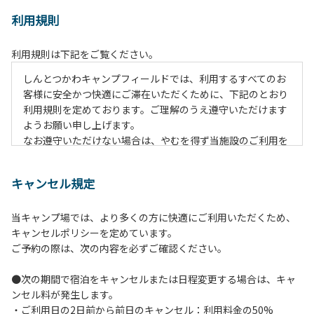
利用規則
利用規則は下記をご覧ください。
しんとつかわキャンプフィールドでは、利用するすべてのお
客様に安全かつ快適にご滞在いただくために、下記のとおり
利用規則を定めております。ご理解のうえ遵守いただけます
ようお願い申し上げます。
なお遵守いただけない場合は、やむを得ず当施設のご利用を
お断りすることがございます。
キャンセル規定
【ご利用上の注意事項ならびに禁止事項】
１.動物（ペット類）の同伴はご遠慮願います。
当キャンプ場では、より多くの方に快適にご利用いただくため、
２.安全管理上、お子様の単独での行動はご遠慮ください。
キャンセルポリシーを定めています。
３.調度品などの持ち出しはしないでください。
ご予約の際は、次の内容を必ずご確認ください。
４.午後10時以降の花火の使用は禁止です。
５.周囲に迷惑となるような行為（大音量の音楽、カラオケの
●次の期間で宿泊をキャンセルまたは日程変更する場合は、キャ
使用、夜間の大声での談笑等）や他人に嫌悪感を与えるよう
ンセル料が発生します。
な行為はお止めください。
・ご利用日の2日前から前日のキャンセル：利用料金の50%
６.芝生や地面での直火による焚き火、BBQ、キャンプファ