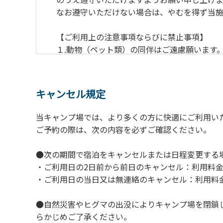
なお遵守いただけない場合は、やむを得ず当施
【ご利用上の注意事項ならびに禁止事項】
１.動物（ペット類）の同伴はご遠慮願います
２.安全管理上、お子様の単独での行動はご遠
３.調度品などの持ち出しはしないでください
４.午後10時以降の花火の使用は禁止です。
キャンセル規定
５.周囲に迷惑となるような行為（大音量の音
６.芝生や地面での直火による焚き火、BBQ
当キャンプ場では、より多くの方に快適にご利用い
７.バンガローに設置しているバーベキューコ
ご予約の際は、次の内容を必ずご確認ください。
８.バンガローの芝生にはテントは張らないで
９.各自で出されましたゴミは全てお持ち帰り
●次の期間で宿泊をキャンセルまたは日程変更する
10.施設内および駐車場などで起きた金品等
・ご利用日の2日前から前日のキャンセル：利用料金
11.施設の利用については管理人の指示に従
・ご利用日の当日又は無連絡のキャンセル：利用料金
●自然災害やヒグマの出没によりキャンプ場を閉鎖
らかじめご了承ください。