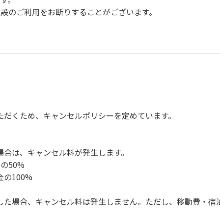
設のご利用をお断りすることがございます。
。
慮ください。
。
楽、カラオケの使用、夜間の大声での談笑等）や他人に嫌悪感
、キャンプファイヤーは禁止します。
ただくため、キャンセルポリシーを定めています。
ンロ及び焚き火台の利用後は炭の鎮火の確認をお願いいたしま
ください。（タープは１つまで可）
ください。（使用済みの炭は専用の捨て場に捨てられます。）
場合は、キャンセル料が発生します。
の盗難、ご利用者間でのトラブルで生じた損害に対しては、一切
の50%
ってください。従わない場合は退場していただき、今後の利用を
の100%
した場合、キャンセル料は発生しません。ただし、移動費・宿