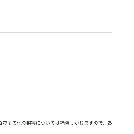
を与えるような行為はお止めください。
す。
の責任を負いかねます。
お断りする場合があります。
泊費その他の損害については補償しかねますので、あ