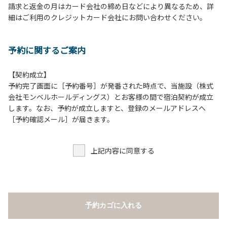
請求と返金の月はカード会社の締め日などにより異なるため、詳
床面から高さ60cm以上離してご利用ください。
細はご利用のクレジットカード会社にお問い合わせください。
８.炭火の利用後は炭の鎮火の確認をお願いいたします。
９.BBQ台（BBQコンロやグリル）の貸出はございません。
10.駐車場や芝生スペースを含め、コテージ周辺でのタープ・
予約に関するご案内
テントの設営、テーブル・椅子の持ち出しは禁止です。
【契約成立】
【ロッジご利用上の注意事項ならびに禁止事項】
予約完了画面に［予約番号］が発番された時点で、当施設（株式
１.動物（ペット類）の同伴はご遠慮願います。
会社モンベルホールディングス）とお客様の間で宿泊契約が成立
２.安全管理上、お子様の単独での行動はご遠慮ください。
します。なお、予約が成立しますと、登録のメールアドレスへ
３.調度品などの持ち出しはしないでください。
［予約確認メール］が届きます。
４.ご訪問客とのコテージ内での面会はご遠慮願います。
５.焚火および花火は禁止です。
上記内容に同意する
６.周囲に迷惑となるような行為（夜間の大声での談笑等）や
他人に嫌悪感を与えるような行為はお止めください。
７.BBQ台（BBQコンロやグリル）は室内およびデッキ部分
は使用禁止です。使用の際は土面またはアスファルト面にて
床面から高さ60cm以上離してご利用ください。
予約カゴに入れる
８.炭火の利用後は炭の鎮火の確認をお願いいたします。
９.BBQ台（BBQコンロやグリル）の貸出はございません。