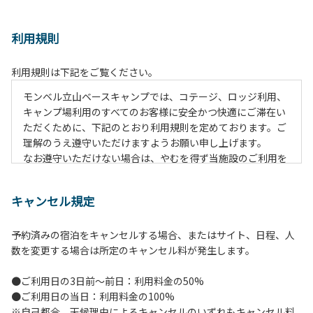
利用規則
利用規則は下記をご覧ください。
モンベル立山ベースキャンプでは、コテージ、ロッジ利用、
キャンプ場利用のすべてのお客様に安全かつ快適にご滞在い
ただくために、下記のとおり利用規則を定めております。ご
理解のうえ遵守いただけますようお願い申し上げます。
なお遵守いただけない場合は、やむを得ず当施設のご利用を
お断りすることがございます。
キャンセル規定
【施設全体に関する注意事項】
１.貴重品の管理は各自で行ってください。
予約済みの宿泊をキャンセルする場合、またはサイト、日程、人
２.利用上のルールを遵守いただき、ご自身で事故防止に努め
数を変更する場合は所定のキャンセル料が発生します。
てください。
３.駐車中は必ずエンジンをお切りください。
●ご利用日の3日前～前日：利用料金の50%
４.場内を車で移動する場合は、徐行運転（5km/h以下）を
●ご利用日の当日：利用料金の100%
行ってください。
※自己都合、天候理由によるキャンセルのいずれもキャンセル料
５.施設内は土足禁止です。