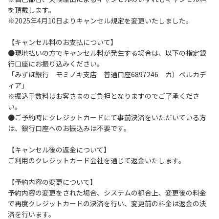
を頂戴します。
６.コテージ・ロッジ棟内は禁煙です。
※2025年4月10日よりキャンセル規定を変更いたしました。
７.ゴミは分別した上で、燃えるごみ以外は中身を洗い、チェ
ックアウト時はシンクに置いてください。
【キャンセル料のお支払について】
８.不可抗力以外の事由により建造物、家具、備品、その他の
●現地払いの方でキャンセル料が発生する場合は、以下の指定銀
物品を損傷、紛失、汚染させた場合には、相当額を弁償して
行口座にお振り込みください。
いただくことがあります。
「みずほ銀行 モミノキ支店 普通口座6897246 カ）ベルカデ
９.施設内（駐車場含む）での事故や盗難などにつきまして
ィア」
は、一切の責任を負いかねます。
※振込手数料はお客さまのご負担となりますのでご了承くださ
い。
●ご予約時にクレジットカードにて事前決済をいただいている方
【コテージご利用上の注意事項ならびに禁止事項】
は、銀行口座へのお振込みは不要です。
１.動物（ペット類）の同伴はご遠慮願います。
２.安全管理上、お子様の単独での行動はご遠慮ください。
【キャンセル後の返金について】
３.調度品などの持ち出しはしないでください。
ご利用のクレジットカード会社を通じて返金いたします。
４.ご訪問客とのコテージ内での面会はご遠慮願います。
５.焚火および花火は禁止です。
【予約内容の変更について】
６.周囲に迷惑となるような行為（夜間の大声での談笑等）や
予約内容の変更をされた場合、システムの都合上、変更後の料金
他人に嫌悪感を与えるような行為はお止めください。
で再度クレジットカードの決済を行い、変更前の料金は返金の決
７.BBQ台（BBQコンロやグリル）は室内およびデッキ部分
済を行います。
は使用禁止です。使用の際は土面またはアスファルト面にて