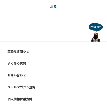
10.駐車場や芝生スペースを含め、コテージ周辺でのタープ・
テントの設営、テーブル・椅子の持ち出しは禁止です。
戻る
【ユニットキャンプサイトご利用上の注意事項ならびに禁止
事項】
１.動物（ペット類）の同伴はご遠慮願います。
２.安全管理上、お子様の単独での行動はご遠慮ください。
３.調度品などの持ち出しはしないでください。
４.ご訪問客とのサイト内での面会はご遠慮願います。
５.花火は禁止です。
重要なお知らせ
６.周囲に迷惑となるような行為（夜間の大声での談笑等）や
他人に嫌悪感を与えるような行為はお止めください。
よくある質問
７.BBQ台（BBQコンロやグリル）は床面から高さ60cm以上
離してご利用ください。タープ設置時は頭上にもご注意くだ
さい。
お問い合わせ
８.炭火の利用後は炭の鎮火の確認をお願いいたします。
９ ユニットハウス内のシンクでは、コンロや網などの洗浄は
メールマガジン登録
行わないでください。
10.車両の通行は、場内標識に従ってください。
個人情報保護方針
【グラウンドサイトでの禁止事項】