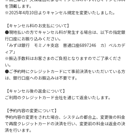
を頂戴します。
６.コテージ・ロッジ棟内は禁煙です。
※2025年4月10日よりキャンセル規定を変更いたしました。
７.ゴミは分別した上で、燃えるごみ以外は中身を洗い、チェ
ックアウト時はシンクに置いてください。
【キャンセル料のお支払について】
８.不可抗力以外の事由により建造物、家具、備品、その他の
●現地払いの方でキャンセル料が発生する場合は、以下の指定銀
物品を損傷、紛失、汚染させた場合には、相当額を弁償して
行口座にお振り込みください。
いただくことがあります。
「みずほ銀行 モミノキ支店 普通口座6897246 カ）ベルカデ
９.施設内（駐車場含む）での事故や盗難などにつきまして
ィア」
は、一切の責任を負いかねます。
※振込手数料はお客さまのご負担となりますのでご了承くださ
い。
●ご予約時にクレジットカードにて事前決済をいただいている方
【コテージご利用上の注意事項ならびに禁止事項】
は、銀行口座へのお振込みは不要です。
１.動物（ペット類）の同伴はご遠慮願います。
２.安全管理上、お子様の単独での行動はご遠慮ください。
【キャンセル後の返金について】
３.調度品などの持ち出しはしないでください。
ご利用のクレジットカード会社を通じて返金いたします。
４.ご訪問客とのコテージ内での面会はご遠慮願います。
５.焚火および花火は禁止です。
【予約内容の変更について】
６.周囲に迷惑となるような行為（夜間の大声での談笑等）や
予約内容の変更をされた場合、システムの都合上、変更後の料金
他人に嫌悪感を与えるような行為はお止めください。
で再度クレジットカードの決済を行い、変更前の料金は返金の決
７.BBQ台（BBQコンロやグリル）は室内およびデッキ部分
済を行います。
は使用禁止です。使用の際は土面またはアスファルト面にて