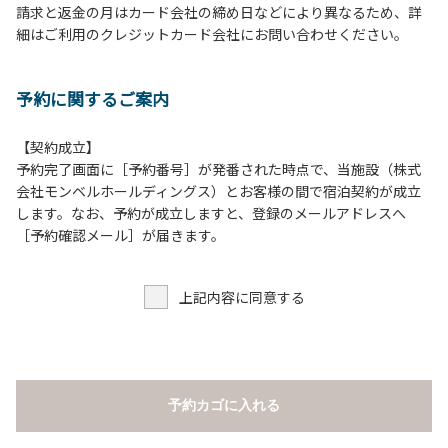
請求と返金の月はカード会社の締め日などにより異なるため、詳
床面から高さ60cm以上離してご利用ください。
細はご利用のクレジットカード会社にお問い合わせください。
８.炭火の利用後は炭の鎮火の確認をお願いいたします。
９.BBQ台（BBQコンロやグリル）の貸出はございません。
10.駐車場や芝生スペースを含め、コテージ周辺でのタープ・
予約に関するご案内
テントの設営、テーブル・椅子の持ち出しは禁止です。
【契約成立】
【ロッジご利用上の注意事項ならびに禁止事項】
予約完了画面に［予約番号］が発番された時点で、当施設（株式
１.動物（ペット類）の同伴はご遠慮願います。
会社モンベルホールディングス）とお客様の間で宿泊契約が成立
２.安全管理上、お子様の単独での行動はご遠慮ください。
します。なお、予約が成立しますと、登録のメールアドレスへ
３.調度品などの持ち出しはしないでください。
［予約確認メール］が届きます。
４.ご訪問客とのコテージ内での面会はご遠慮願います。
５.焚火および花火は禁止です。
上記内容に同意する
６.周囲に迷惑となるような行為（夜間の大声での談笑等）や
他人に嫌悪感を与えるような行為はお止めください。
７.BBQ台（BBQコンロやグリル）は室内およびデッキ部分
は使用禁止です。使用の際は土面またはアスファルト面にて
床面から高さ60cm以上離してご利用ください。
予約カゴに入れる
８.炭火の利用後は炭の鎮火の確認をお願いいたします。
９.BBQ台（BBQコンロやグリル）の貸出はございません。