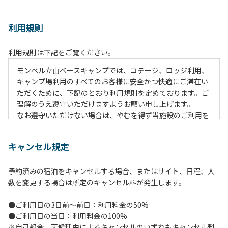
利用規則
利用規則は下記をご覧ください。
モンベル立山ベースキャンプでは、コテージ、ロッジ利用、
キャンプ場利用のすべてのお客様に安全かつ快適にご滞在い
ただくために、下記のとおり利用規則を定めております。ご
理解のうえ遵守いただけますようお願い申し上げます。
なお遵守いただけない場合は、やむを得ず当施設のご利用を
お断りすることがございます。
キャンセル規定
【施設全体に関する注意事項】
１.貴重品の管理は各自で行ってください。
予約済みの宿泊をキャンセルする場合、またはサイト、日程、人
２.利用上のルールを遵守いただき、ご自身で事故防止に努め
数を変更する場合は所定のキャンセル料が発生します。
てください。
３.駐車中は必ずエンジンをお切りください。
●ご利用日の3日前～前日：利用料金の50%
４.場内を車で移動する場合は、徐行運転（5km/h以下）を
●ご利用日の当日：利用料金の100%
行ってください。
※自己都合、天候理由によるキャンセルのいずれもキャンセル料
５.施設内は土足禁止です。