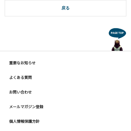
10.駐車場や芝生スペースを含め、コテージ周辺でのタープ・
テントの設営、テーブル・椅子の持ち出しは禁止です。
戻る
【ユニットキャンプサイトご利用上の注意事項ならびに禁止
事項】
１.動物（ペット類）の同伴はご遠慮願います。
２.安全管理上、お子様の単独での行動はご遠慮ください。
３.調度品などの持ち出しはしないでください。
４.ご訪問客とのサイト内での面会はご遠慮願います。
５.花火は禁止です。
重要なお知らせ
６.周囲に迷惑となるような行為（夜間の大声での談笑等）や
他人に嫌悪感を与えるような行為はお止めください。
よくある質問
７.BBQ台（BBQコンロやグリル）は床面から高さ60cm以上
離してご利用ください。タープ設置時は頭上にもご注意くだ
さい。
お問い合わせ
８.炭火の利用後は炭の鎮火の確認をお願いいたします。
９ ユニットハウス内のシンクでは、コンロや網などの洗浄は
メールマガジン登録
行わないでください。
10.車両の通行は、場内標識に従ってください。
個人情報保護方針
【グラウンドサイトでの禁止事項】