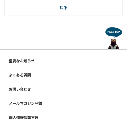
10.駐車場や芝生スペースを含め、コテージ周辺でのタープ・
テントの設営、テーブル・椅子の持ち出しは禁止です。
戻る
【ユニットキャンプサイトご利用上の注意事項ならびに禁止
事項】
１.動物（ペット類）の同伴はご遠慮願います。
２.安全管理上、お子様の単独での行動はご遠慮ください。
３.調度品などの持ち出しはしないでください。
４.ご訪問客とのサイト内での面会はご遠慮願います。
５.花火は禁止です。
重要なお知らせ
６.周囲に迷惑となるような行為（夜間の大声での談笑等）や
他人に嫌悪感を与えるような行為はお止めください。
よくある質問
７.BBQ台（BBQコンロやグリル）は床面から高さ60cm以上
離してご利用ください。タープ設置時は頭上にもご注意くだ
さい。
お問い合わせ
８.炭火の利用後は炭の鎮火の確認をお願いいたします。
９ ユニットハウス内のシンクでは、コンロや網などの洗浄は
メールマガジン登録
行わないでください。
10.車両の通行は、場内標識に従ってください。
個人情報保護方針
【グラウンドサイトでの禁止事項】