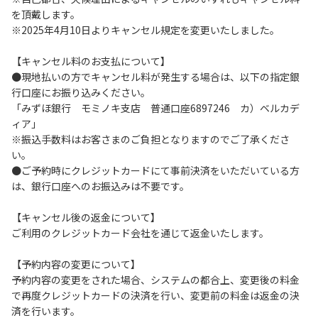
を頂戴します。
６.コテージ・ロッジ棟内は禁煙です。
※2025年4月10日よりキャンセル規定を変更いたしました。
７.ゴミは分別した上で、燃えるごみ以外は中身を洗い、チェ
ックアウト時はシンクに置いてください。
【キャンセル料のお支払について】
８.不可抗力以外の事由により建造物、家具、備品、その他の
●現地払いの方でキャンセル料が発生する場合は、以下の指定銀
物品を損傷、紛失、汚染させた場合には、相当額を弁償して
行口座にお振り込みください。
いただくことがあります。
「みずほ銀行 モミノキ支店 普通口座6897246 カ）ベルカデ
９.施設内（駐車場含む）での事故や盗難などにつきまして
ィア」
は、一切の責任を負いかねます。
※振込手数料はお客さまのご負担となりますのでご了承くださ
い。
●ご予約時にクレジットカードにて事前決済をいただいている方
【コテージご利用上の注意事項ならびに禁止事項】
は、銀行口座へのお振込みは不要です。
１.動物（ペット類）の同伴はご遠慮願います。
２.安全管理上、お子様の単独での行動はご遠慮ください。
【キャンセル後の返金について】
３.調度品などの持ち出しはしないでください。
ご利用のクレジットカード会社を通じて返金いたします。
４.ご訪問客とのコテージ内での面会はご遠慮願います。
５.焚火および花火は禁止です。
【予約内容の変更について】
６.周囲に迷惑となるような行為（夜間の大声での談笑等）や
予約内容の変更をされた場合、システムの都合上、変更後の料金
他人に嫌悪感を与えるような行為はお止めください。
で再度クレジットカードの決済を行い、変更前の料金は返金の決
７.BBQ台（BBQコンロやグリル）は室内およびデッキ部分
済を行います。
は使用禁止です。使用の際は土面またはアスファルト面にて