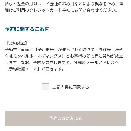
請求と返金の月はカード会社の締め日などにより異なるため、詳
床面から高さ60cm以上離してご利用ください。
細はご利用のクレジットカード会社にお問い合わせください。
８.炭火の利用後は炭の鎮火の確認をお願いいたします。
９.BBQ台（BBQコンロやグリル）の貸出はございません。
10.駐車場や芝生スペースを含め、コテージ周辺でのタープ・
予約に関するご案内
テントの設営、テーブル・椅子の持ち出しは禁止です。
【契約成立】
【ロッジご利用上の注意事項ならびに禁止事項】
予約完了画面に［予約番号］が発番された時点で、当施設（株式
１.動物（ペット類）の同伴はご遠慮願います。
会社モンベルホールディングス）とお客様の間で宿泊契約が成立
２.安全管理上、お子様の単独での行動はご遠慮ください。
します。なお、予約が成立しますと、登録のメールアドレスへ
３.調度品などの持ち出しはしないでください。
［予約確認メール］が届きます。
４.ご訪問客とのコテージ内での面会はご遠慮願います。
５.焚火および花火は禁止です。
上記内容に同意する
６.周囲に迷惑となるような行為（夜間の大声での談笑等）や
他人に嫌悪感を与えるような行為はお止めください。
７.BBQ台（BBQコンロやグリル）は室内およびデッキ部分
は使用禁止です。使用の際は土面またはアスファルト面にて
床面から高さ60cm以上離してご利用ください。
予約カゴに入れる
８.炭火の利用後は炭の鎮火の確認をお願いいたします。
９.BBQ台（BBQコンロやグリル）の貸出はございません。