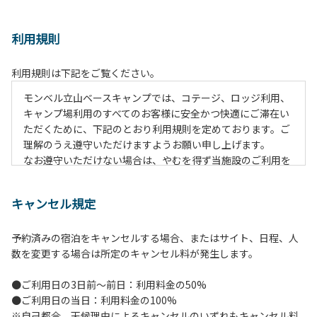
利用規則
利用規則は下記をご覧ください。
モンベル立山ベースキャンプでは、コテージ、ロッジ利用、
キャンプ場利用のすべてのお客様に安全かつ快適にご滞在い
ただくために、下記のとおり利用規則を定めております。ご
理解のうえ遵守いただけますようお願い申し上げます。
なお遵守いただけない場合は、やむを得ず当施設のご利用を
お断りすることがございます。
キャンセル規定
【施設全体に関する注意事項】
１.貴重品の管理は各自で行ってください。
予約済みの宿泊をキャンセルする場合、またはサイト、日程、人
２.利用上のルールを遵守いただき、ご自身で事故防止に努め
数を変更する場合は所定のキャンセル料が発生します。
てください。
３.駐車中は必ずエンジンをお切りください。
●ご利用日の3日前～前日：利用料金の50%
４.場内を車で移動する場合は、徐行運転（5km/h以下）を
●ご利用日の当日：利用料金の100%
行ってください。
※自己都合、天候理由によるキャンセルのいずれもキャンセル料
５.施設内は土足禁止です。