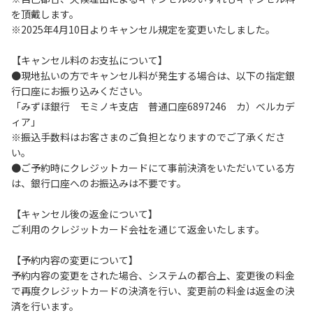
を頂戴します。
６.コテージ・ロッジ棟内は禁煙です。
※2025年4月10日よりキャンセル規定を変更いたしました。
７.ゴミは分別した上で、燃えるごみ以外は中身を洗い、チェ
ックアウト時はシンクに置いてください。
【キャンセル料のお支払について】
８.不可抗力以外の事由により建造物、家具、備品、その他の
●現地払いの方でキャンセル料が発生する場合は、以下の指定銀
物品を損傷、紛失、汚染させた場合には、相当額を弁償して
行口座にお振り込みください。
いただくことがあります。
「みずほ銀行 モミノキ支店 普通口座6897246 カ）ベルカデ
９.施設内（駐車場含む）での事故や盗難などにつきまして
ィア」
は、一切の責任を負いかねます。
※振込手数料はお客さまのご負担となりますのでご了承くださ
い。
●ご予約時にクレジットカードにて事前決済をいただいている方
【コテージご利用上の注意事項ならびに禁止事項】
は、銀行口座へのお振込みは不要です。
１.動物（ペット類）の同伴はご遠慮願います。
２.安全管理上、お子様の単独での行動はご遠慮ください。
【キャンセル後の返金について】
３.調度品などの持ち出しはしないでください。
ご利用のクレジットカード会社を通じて返金いたします。
４.ご訪問客とのコテージ内での面会はご遠慮願います。
５.焚火および花火は禁止です。
【予約内容の変更について】
６.周囲に迷惑となるような行為（夜間の大声での談笑等）や
予約内容の変更をされた場合、システムの都合上、変更後の料金
他人に嫌悪感を与えるような行為はお止めください。
で再度クレジットカードの決済を行い、変更前の料金は返金の決
７.BBQ台（BBQコンロやグリル）は室内およびデッキ部分
済を行います。
は使用禁止です。使用の際は土面またはアスファルト面にて