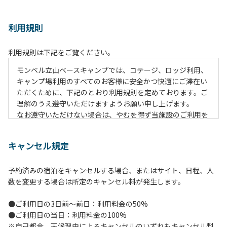
利用規則
利用規則は下記をご覧ください。
モンベル立山ベースキャンプでは、コテージ、ロッジ利用、
キャンプ場利用のすべてのお客様に安全かつ快適にご滞在い
ただくために、下記のとおり利用規則を定めております。ご
理解のうえ遵守いただけますようお願い申し上げます。
なお遵守いただけない場合は、やむを得ず当施設のご利用を
お断りすることがございます。
キャンセル規定
【施設全体に関する注意事項】
１.貴重品の管理は各自で行ってください。
予約済みの宿泊をキャンセルする場合、またはサイト、日程、人
２.利用上のルールを遵守いただき、ご自身で事故防止に努め
数を変更する場合は所定のキャンセル料が発生します。
てください。
３.駐車中は必ずエンジンをお切りください。
●ご利用日の3日前～前日：利用料金の50%
４.場内を車で移動する場合は、徐行運転（5km/h以下）を
●ご利用日の当日：利用料金の100%
行ってください。
※自己都合、天候理由によるキャンセルのいずれもキャンセル料
５.施設内は土足禁止です。