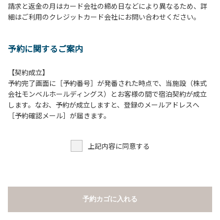
請求と返金の月はカード会社の締め日などにより異なるため、詳
床面から高さ60cm以上離してご利用ください。
細はご利用のクレジットカード会社にお問い合わせください。
８.炭火の利用後は炭の鎮火の確認をお願いいたします。
９.BBQ台（BBQコンロやグリル）の貸出はございません。
10.駐車場や芝生スペースを含め、コテージ周辺でのタープ・
予約に関するご案内
テントの設営、テーブル・椅子の持ち出しは禁止です。
【契約成立】
【ロッジご利用上の注意事項ならびに禁止事項】
予約完了画面に［予約番号］が発番された時点で、当施設（株式
１.動物（ペット類）の同伴はご遠慮願います。
会社モンベルホールディングス）とお客様の間で宿泊契約が成立
２.安全管理上、お子様の単独での行動はご遠慮ください。
します。なお、予約が成立しますと、登録のメールアドレスへ
３.調度品などの持ち出しはしないでください。
［予約確認メール］が届きます。
４.ご訪問客とのコテージ内での面会はご遠慮願います。
５.焚火および花火は禁止です。
上記内容に同意する
６.周囲に迷惑となるような行為（夜間の大声での談笑等）や
他人に嫌悪感を与えるような行為はお止めください。
７.BBQ台（BBQコンロやグリル）は室内およびデッキ部分
は使用禁止です。使用の際は土面またはアスファルト面にて
床面から高さ60cm以上離してご利用ください。
予約カゴに入れる
８.炭火の利用後は炭の鎮火の確認をお願いいたします。
９.BBQ台（BBQコンロやグリル）の貸出はございません。