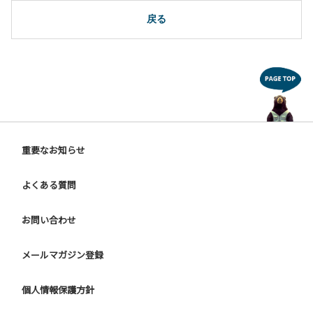
10.駐車場や芝生スペースを含め、コテージ周辺でのタープ・
テントの設営、テーブル・椅子の持ち出しは禁止です。
戻る
【ユニットキャンプサイトご利用上の注意事項ならびに禁止
事項】
１.動物（ペット類）の同伴はご遠慮願います。
２.安全管理上、お子様の単独での行動はご遠慮ください。
３.調度品などの持ち出しはしないでください。
４.ご訪問客とのサイト内での面会はご遠慮願います。
５.花火は禁止です。
重要なお知らせ
６.周囲に迷惑となるような行為（夜間の大声での談笑等）や
他人に嫌悪感を与えるような行為はお止めください。
よくある質問
７.BBQ台（BBQコンロやグリル）は床面から高さ60cm以上
離してご利用ください。タープ設置時は頭上にもご注意くだ
さい。
お問い合わせ
８.炭火の利用後は炭の鎮火の確認をお願いいたします。
９ ユニットハウス内のシンクでは、コンロや網などの洗浄は
メールマガジン登録
行わないでください。
10.車両の通行は、場内標識に従ってください。
個人情報保護方針
【グラウンドサイトでの禁止事項】