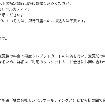
慮ください。
以下の指定銀行口座にお振り込みください。
。
 カ）ベルカディア」
願います。
了承ください。
だいている方は、銀行口座へのお振込みは不要です。
での談笑等）や他人に嫌悪感を与えるような行為はお止めくだ
よびデッキ部分は使用禁止です。使用の際は土面またはアスファ
ます。
たします。
ございません。
周辺でのタープ・テントの設営、テーブル・椅子の持ち出しは禁
変更後の料金で再度クレジットカードの決済を行い、変更前の
なるため、詳細はご利用のクレジットカード会社にお問い合わ
項】
。
慮ください。
。
願います。
当施設（株式会社モンベルホールディングス）とお客様の間で