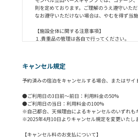
モンベル立山ベースキャンプでは、コテージ
則を定めております。ご理解のうえ遵守いただ
なお遵守いただけない場合は、やむを得ず当施
【施設全体に関する注意事項】
１.貴重品の管理は各自で行ってください。
２.利用上のルールを遵守いただき、ご自身で
３.駐車中は必ずエンジンをお切りください。
４.場内を車で移動する場合は、徐行運転（5k
キャンセル規定
５.施設内は土足禁止です。
６.コテージ・ロッジ棟内は禁煙です。
予約済みの宿泊をキャンセルする場合、またはサイ
７.ゴミは分別した上で、燃えるごみ以外は中
８.不可抗力以外の事由により建造物、家具、
●ご利用日の3日前～前日：利用料金の50%
９.施設内（駐車場含む）での事故や盗難など
●ご利用日の当日：利用料金の100%
※自己都合、天候理由によるキャンセルのいずれも
※2025年4月10日よりキャンセル規定を変更いたし
【コテージご利用上の注意事項ならびに禁止
１.動物（ペット類）の同伴はご遠慮願います
【キャンセル料のお支払について】