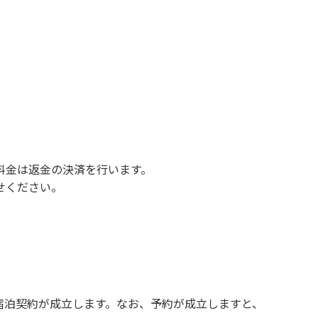
さい。
ルト面にて床面から高さ60cm以上離してご利
止です。
料金は返金の決済を行います。
せください。
宿泊契約が成立します。なお、予約が成立しますと、