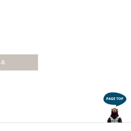
さい。
ルト面にて床面から高さ60cm以上離してご利
止です。
れる
さい。
もご注意ください。