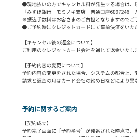
２.安全管理上、お子様の単独での行動はご遠
●現地払いの方でキャンセル料が発生する場合は、
３.調度品などの持ち出しはしないでください
「みずほ銀行 モミノキ支店 普通口座6897246
４.ご訪問客とのコテージ内での面会はご遠慮
※振込手数料はお客さまのご負担となりますのでご
５.焚火および花火は禁止です。
●ご予約時にクレジットカードにて事前決済をいた
６.周囲に迷惑となるような行為（夜間の大声
７.BBQ台（BBQコンロやグリル）は室内お
【キャンセル後の返金について】
用ください。
ご利用のクレジットカード会社を通じて返金いたし
８.炭火の利用後は炭の鎮火の確認をお願いい
９.BBQ台（BBQコンロやグリル）の貸出は
【予約内容の変更について】
10.駐車場や芝生スペースを含め、コテージ
予約内容の変更をされた場合、システムの都合上、
請求と返金の月はカード会社の締め日などにより異
【ロッジご利用上の注意事項ならびに禁止事
１.動物（ペット類）の同伴はご遠慮願います
２.安全管理上、お子様の単独での行動はご遠
予約に関するご案内
３.調度品などの持ち出しはしないでください
【契約成立】
４.ご訪問客とのコテージ内での面会はご遠慮
予約完了画面に［予約番号］が発番された時点で、
５.焚火および花火は禁止です。