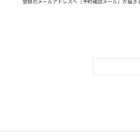
登録のメールアドレスへ［予約確認メール］が届き
６.周囲に迷惑となるような行為（夜間の大声
７.BBQ台（BBQコンロやグリル）は室内お
用ください。
８.炭火の利用後は炭の鎮火の確認をお願いい
９.BBQ台（BBQコンロやグリル）の貸出は
10.駐車場や芝生スペースを含め、コテージ
【ユニットキャンプサイトご利用上の注意事
１.動物（ペット類）の同伴はご遠慮願います
２.安全管理上、お子様の単独での行動はご遠
３.調度品などの持ち出しはしないでください
４.ご訪問客とのサイト内での面会はご遠慮願
５.花火は禁止です。
６.周囲に迷惑となるような行為（夜間の大声
７.BBQ台（BBQコンロやグリル）は床面か
８.炭火の利用後は炭の鎮火の確認をお願いい
９ ユニットハウス内のシンクでは、コンロや
10.車両の通行は、場内標識に従ってください