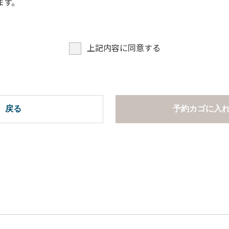
ます。
での談笑等）や他人に嫌悪感を与えるような行為はお止めくだ
よびデッキ部分は使用禁止です。使用の際は土面またはアスファ
たします。
上記内容に同意する
ございません。
周辺でのタープ・テントの設営、テーブル・椅子の持ち出しは禁
項ならびに禁止事項】
。
戻る
予約カゴに入
慮ください。
。
います。
での談笑等）や他人に嫌悪感を与えるような行為はお止めくだ
ら高さ60cm以上離してご利用ください。タープ設置時は頭上に
たします。
網などの洗浄は行わないでください。
。