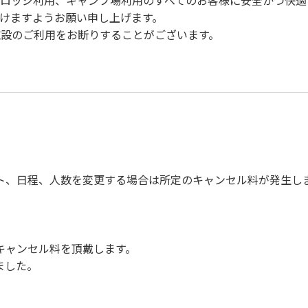
、ロッジ利用、キャンプ場利用のすべてのお客様に安全かつ快適
けますようお願い申し上げます。
設のご利用をお断りすることがございます。
事故防止に努めてください。
m/h以下）を行ってください。
ト、日程、人数を変更する場合は所定のキャンセル料が発生し
身を洗い、チェックアウト時はシンクに置いてください。
備品、その他の物品を損傷、紛失、汚染させた場合には、相当
につきましては、一切の責任を負いかねます。
キャンセル料を頂戴します。
ました。
事項】
。