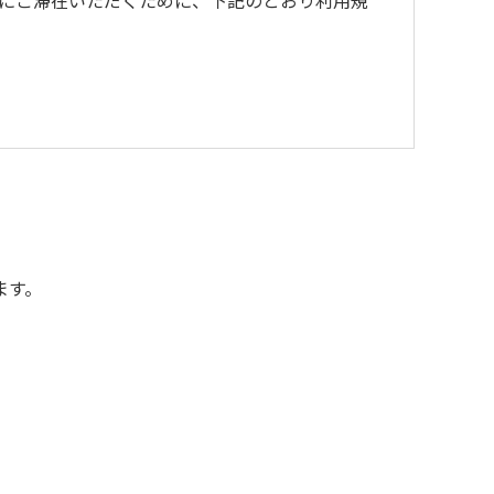
にご滞在いただくために、下記のとおり利用規
ます。
額を弁償していただくことがあります。