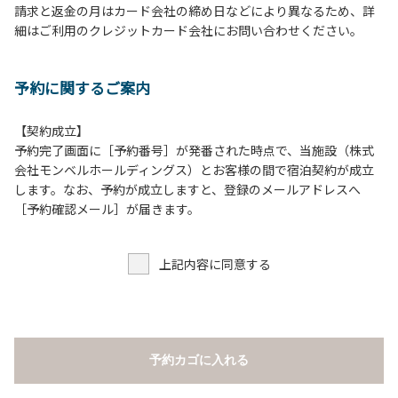
請求と返金の月はカード会社の締め日などにより異なるため、詳
床面から高さ60cm以上離してご利用ください。
細はご利用のクレジットカード会社にお問い合わせください。
８.炭火の利用後は炭の鎮火の確認をお願いいたします。
９.BBQ台（BBQコンロやグリル）の貸出はございません。
10.駐車場や芝生スペースを含め、コテージ周辺でのタープ・
予約に関するご案内
テントの設営、テーブル・椅子の持ち出しは禁止です。
【契約成立】
【ロッジご利用上の注意事項ならびに禁止事項】
予約完了画面に［予約番号］が発番された時点で、当施設（株式
１.動物（ペット類）の同伴はご遠慮願います。
会社モンベルホールディングス）とお客様の間で宿泊契約が成立
２.安全管理上、お子様の単独での行動はご遠慮ください。
します。なお、予約が成立しますと、登録のメールアドレスへ
３.調度品などの持ち出しはしないでください。
［予約確認メール］が届きます。
４.ご訪問客とのコテージ内での面会はご遠慮願います。
５.焚火および花火は禁止です。
上記内容に同意する
６.周囲に迷惑となるような行為（夜間の大声での談笑等）や
他人に嫌悪感を与えるような行為はお止めください。
７.BBQ台（BBQコンロやグリル）は室内およびデッキ部分
は使用禁止です。使用の際は土面またはアスファルト面にて
床面から高さ60cm以上離してご利用ください。
予約カゴに入れる
８.炭火の利用後は炭の鎮火の確認をお願いいたします。
９.BBQ台（BBQコンロやグリル）の貸出はございません。