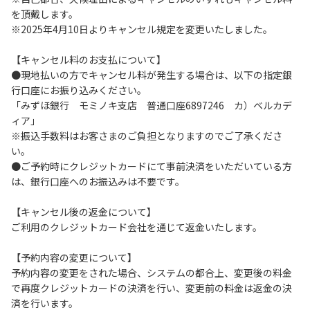
を頂戴します。
６.コテージ・ロッジ棟内は禁煙です。
※2025年4月10日よりキャンセル規定を変更いたしました。
７.ゴミは分別した上で、燃えるごみ以外は中身を洗い、チェ
ックアウト時はシンクに置いてください。
【キャンセル料のお支払について】
８.不可抗力以外の事由により建造物、家具、備品、その他の
●現地払いの方でキャンセル料が発生する場合は、以下の指定銀
物品を損傷、紛失、汚染させた場合には、相当額を弁償して
行口座にお振り込みください。
いただくことがあります。
「みずほ銀行 モミノキ支店 普通口座6897246 カ）ベルカデ
９.施設内（駐車場含む）での事故や盗難などにつきまして
ィア」
は、一切の責任を負いかねます。
※振込手数料はお客さまのご負担となりますのでご了承くださ
い。
●ご予約時にクレジットカードにて事前決済をいただいている方
【コテージご利用上の注意事項ならびに禁止事項】
は、銀行口座へのお振込みは不要です。
１.動物（ペット類）の同伴はご遠慮願います。
２.安全管理上、お子様の単独での行動はご遠慮ください。
【キャンセル後の返金について】
３.調度品などの持ち出しはしないでください。
ご利用のクレジットカード会社を通じて返金いたします。
４.ご訪問客とのコテージ内での面会はご遠慮願います。
５.焚火および花火は禁止です。
【予約内容の変更について】
６.周囲に迷惑となるような行為（夜間の大声での談笑等）や
予約内容の変更をされた場合、システムの都合上、変更後の料金
他人に嫌悪感を与えるような行為はお止めください。
で再度クレジットカードの決済を行い、変更前の料金は返金の決
７.BBQ台（BBQコンロやグリル）は室内およびデッキ部分
済を行います。
は使用禁止です。使用の際は土面またはアスファルト面にて