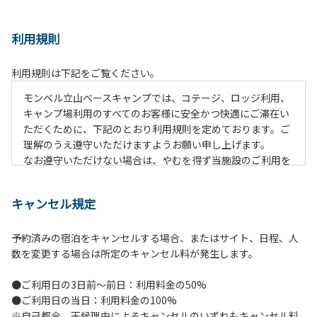
利用規則
利用規則は下記をご覧ください。
モンベル立山ベースキャンプでは、コテージ、ロッジ利用、
キャンプ場利用のすべてのお客様に安全かつ快適にご滞在い
ただくために、下記のとおり利用規則を定めております。ご
理解のうえ遵守いただけますようお願い申し上げます。
なお遵守いただけない場合は、やむを得ず当施設のご利用を
お断りすることがございます。
キャンセル規定
【施設全体に関する注意事項】
１.貴重品の管理は各自で行ってください。
予約済みの宿泊をキャンセルする場合、またはサイト、日程、人
２.利用上のルールを遵守いただき、ご自身で事故防止に努め
数を変更する場合は所定のキャンセル料が発生します。
てください。
３.駐車中は必ずエンジンをお切りください。
●ご利用日の3日前～前日：利用料金の50%
４.場内を車で移動する場合は、徐行運転（5km/h以下）を
●ご利用日の当日：利用料金の100%
行ってください。
※自己都合、天候理由によるキャンセルのいずれもキャンセル料
５.施設内は土足禁止です。