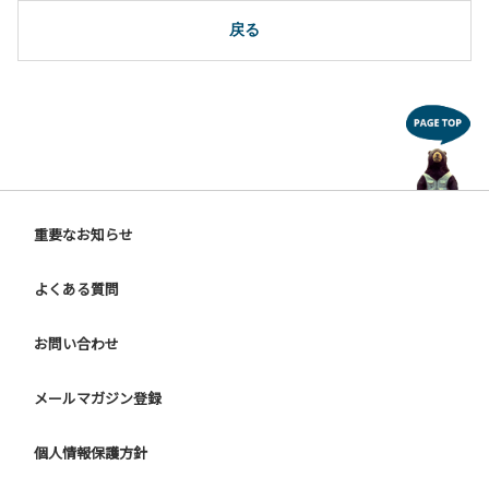
10.駐車場や芝生スペースを含め、コテージ周辺でのタープ・
テントの設営、テーブル・椅子の持ち出しは禁止です。
戻る
【ユニットキャンプサイトご利用上の注意事項ならびに禁止
事項】
１.動物（ペット類）の同伴はご遠慮願います。
２.安全管理上、お子様の単独での行動はご遠慮ください。
３.調度品などの持ち出しはしないでください。
４.ご訪問客とのサイト内での面会はご遠慮願います。
５.花火は禁止です。
重要なお知らせ
６.周囲に迷惑となるような行為（夜間の大声での談笑等）や
他人に嫌悪感を与えるような行為はお止めください。
よくある質問
７.BBQ台（BBQコンロやグリル）は床面から高さ60cm以上
離してご利用ください。タープ設置時は頭上にもご注意くだ
さい。
お問い合わせ
８.炭火の利用後は炭の鎮火の確認をお願いいたします。
９ ユニットハウス内のシンクでは、コンロや網などの洗浄は
メールマガジン登録
行わないでください。
10.車両の通行は、場内標識に従ってください。
個人情報保護方針
【グラウンドサイトでの禁止事項】