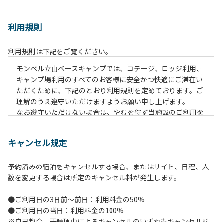
利用規則
利用規則は下記をご覧ください。
モンベル立山ベースキャンプでは、コテージ、ロッジ利用、
キャンプ場利用のすべてのお客様に安全かつ快適にご滞在い
ただくために、下記のとおり利用規則を定めております。ご
理解のうえ遵守いただけますようお願い申し上げます。
なお遵守いただけない場合は、やむを得ず当施設のご利用を
お断りすることがございます。
キャンセル規定
【施設全体に関する注意事項】
１.貴重品の管理は各自で行ってください。
予約済みの宿泊をキャンセルする場合、またはサイト、日程、人
２.利用上のルールを遵守いただき、ご自身で事故防止に努め
数を変更する場合は所定のキャンセル料が発生します。
てください。
３.駐車中は必ずエンジンをお切りください。
●ご利用日の3日前～前日：利用料金の50%
４.場内を車で移動する場合は、徐行運転（5km/h以下）を
●ご利用日の当日：利用料金の100%
行ってください。
※自己都合、天候理由によるキャンセルのいずれもキャンセル料
５.施設内は土足禁止です。