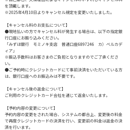
を頂戴します。
６.コテージ・ロッジ棟内は禁煙です。
※2025年4月10日よりキャンセル規定を変更いたしました。
７.ゴミは分別した上で、燃えるごみ以外は中身を洗い、チェ
ックアウト時はシンクに置いてください。
【キャンセル料のお支払について】
８.不可抗力以外の事由により建造物、家具、備品、その他の
●現地払いの方でキャンセル料が発生する場合は、以下の指定銀
物品を損傷、紛失、汚染させた場合には、相当額を弁償して
行口座にお振り込みください。
いただくことがあります。
「みずほ銀行 モミノキ支店 普通口座6897246 カ）ベルカデ
９.施設内（駐車場含む）での事故や盗難などにつきまして
ィア」
は、一切の責任を負いかねます。
※振込手数料はお客さまのご負担となりますのでご了承くださ
い。
●ご予約時にクレジットカードにて事前決済をいただいている方
【コテージご利用上の注意事項ならびに禁止事項】
は、銀行口座へのお振込みは不要です。
１.動物（ペット類）の同伴はご遠慮願います。
２.安全管理上、お子様の単独での行動はご遠慮ください。
【キャンセル後の返金について】
３.調度品などの持ち出しはしないでください。
ご利用のクレジットカード会社を通じて返金いたします。
４.ご訪問客とのコテージ内での面会はご遠慮願います。
５.焚火および花火は禁止です。
【予約内容の変更について】
６.周囲に迷惑となるような行為（夜間の大声での談笑等）や
予約内容の変更をされた場合、システムの都合上、変更後の料金
他人に嫌悪感を与えるような行為はお止めください。
で再度クレジットカードの決済を行い、変更前の料金は返金の決
７.BBQ台（BBQコンロやグリル）は室内およびデッキ部分
済を行います。
は使用禁止です。使用の際は土面またはアスファルト面にて