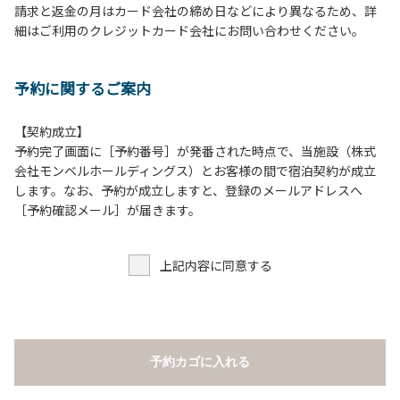
請求と返金の月はカード会社の締め日などにより異なるため、詳
床面から高さ60cm以上離してご利用ください。
細はご利用のクレジットカード会社にお問い合わせください。
８.炭火の利用後は炭の鎮火の確認をお願いいたします。
９.BBQ台（BBQコンロやグリル）の貸出はございません。
10.駐車場や芝生スペースを含め、コテージ周辺でのタープ・
予約に関するご案内
テントの設営、テーブル・椅子の持ち出しは禁止です。
【契約成立】
【ロッジご利用上の注意事項ならびに禁止事項】
予約完了画面に［予約番号］が発番された時点で、当施設（株式
１.動物（ペット類）の同伴はご遠慮願います。
会社モンベルホールディングス）とお客様の間で宿泊契約が成立
２.安全管理上、お子様の単独での行動はご遠慮ください。
します。なお、予約が成立しますと、登録のメールアドレスへ
３.調度品などの持ち出しはしないでください。
［予約確認メール］が届きます。
４.ご訪問客とのコテージ内での面会はご遠慮願います。
５.焚火および花火は禁止です。
上記内容に同意する
６.周囲に迷惑となるような行為（夜間の大声での談笑等）や
他人に嫌悪感を与えるような行為はお止めください。
７.BBQ台（BBQコンロやグリル）は室内およびデッキ部分
は使用禁止です。使用の際は土面またはアスファルト面にて
床面から高さ60cm以上離してご利用ください。
予約カゴに入れる
８.炭火の利用後は炭の鎮火の確認をお願いいたします。
９.BBQ台（BBQコンロやグリル）の貸出はございません。