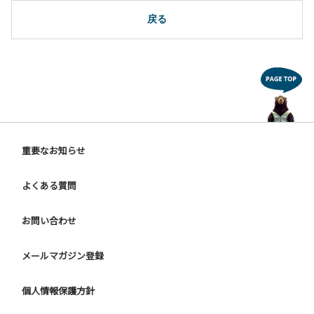
10.駐車場や芝生スペースを含め、コテージ周辺でのタープ・
テントの設営、テーブル・椅子の持ち出しは禁止です。
戻る
【ユニットキャンプサイトご利用上の注意事項ならびに禁止
事項】
１.動物（ペット類）の同伴はご遠慮願います。
２.安全管理上、お子様の単独での行動はご遠慮ください。
３.調度品などの持ち出しはしないでください。
４.ご訪問客とのサイト内での面会はご遠慮願います。
５.花火は禁止です。
重要なお知らせ
６.周囲に迷惑となるような行為（夜間の大声での談笑等）や
他人に嫌悪感を与えるような行為はお止めください。
よくある質問
７.BBQ台（BBQコンロやグリル）は床面から高さ60cm以上
離してご利用ください。タープ設置時は頭上にもご注意くだ
さい。
お問い合わせ
８.炭火の利用後は炭の鎮火の確認をお願いいたします。
９ ユニットハウス内のシンクでは、コンロや網などの洗浄は
メールマガジン登録
行わないでください。
10.車両の通行は、場内標識に従ってください。
個人情報保護方針
【グラウンドサイトでの禁止事項】