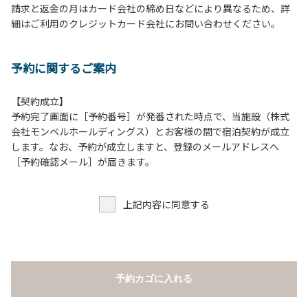
請求と返金の月はカード会社の締め日などにより異なるため、詳
床面から高さ60cm以上離してご利用ください。
細はご利用のクレジットカード会社にお問い合わせください。
８.炭火の利用後は炭の鎮火の確認をお願いいたします。
９.BBQ台（BBQコンロやグリル）の貸出はございません。
10.駐車場や芝生スペースを含め、コテージ周辺でのタープ・
予約に関するご案内
テントの設営、テーブル・椅子の持ち出しは禁止です。
【契約成立】
【ロッジご利用上の注意事項ならびに禁止事項】
予約完了画面に［予約番号］が発番された時点で、当施設（株式
１.動物（ペット類）の同伴はご遠慮願います。
会社モンベルホールディングス）とお客様の間で宿泊契約が成立
２.安全管理上、お子様の単独での行動はご遠慮ください。
します。なお、予約が成立しますと、登録のメールアドレスへ
３.調度品などの持ち出しはしないでください。
［予約確認メール］が届きます。
４.ご訪問客とのコテージ内での面会はご遠慮願います。
５.焚火および花火は禁止です。
上記内容に同意する
６.周囲に迷惑となるような行為（夜間の大声での談笑等）や
他人に嫌悪感を与えるような行為はお止めください。
７.BBQ台（BBQコンロやグリル）は室内およびデッキ部分
は使用禁止です。使用の際は土面またはアスファルト面にて
床面から高さ60cm以上離してご利用ください。
予約カゴに入れる
８.炭火の利用後は炭の鎮火の確認をお願いいたします。
９.BBQ台（BBQコンロやグリル）の貸出はございません。