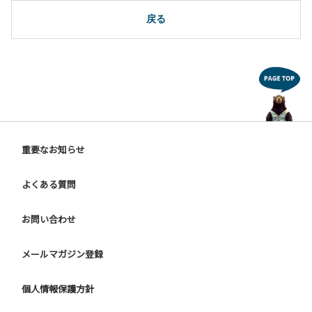
10.駐車場や芝生スペースを含め、コテージ周辺でのタープ・
テントの設営、テーブル・椅子の持ち出しは禁止です。
戻る
【ユニットキャンプサイトご利用上の注意事項ならびに禁止
事項】
１.動物（ペット類）の同伴はご遠慮願います。
２.安全管理上、お子様の単独での行動はご遠慮ください。
３.調度品などの持ち出しはしないでください。
４.ご訪問客とのサイト内での面会はご遠慮願います。
５.花火は禁止です。
重要なお知らせ
６.周囲に迷惑となるような行為（夜間の大声での談笑等）や
他人に嫌悪感を与えるような行為はお止めください。
よくある質問
７.BBQ台（BBQコンロやグリル）は床面から高さ60cm以上
離してご利用ください。タープ設置時は頭上にもご注意くだ
さい。
お問い合わせ
８.炭火の利用後は炭の鎮火の確認をお願いいたします。
９ ユニットハウス内のシンクでは、コンロや網などの洗浄は
メールマガジン登録
行わないでください。
10.車両の通行は、場内標識に従ってください。
個人情報保護方針
【グラウンドサイトでの禁止事項】