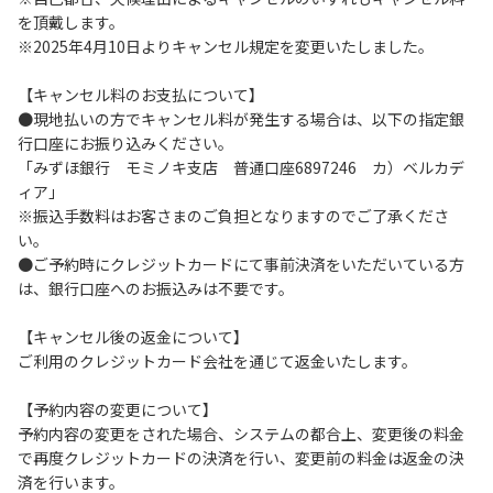
を頂戴します。
６.コテージ・ロッジ棟内は禁煙です。
※2025年4月10日よりキャンセル規定を変更いたしました。
７.ゴミは分別した上で、燃えるごみ以外は中身を洗い、チェ
ックアウト時はシンクに置いてください。
【キャンセル料のお支払について】
８.不可抗力以外の事由により建造物、家具、備品、その他の
●現地払いの方でキャンセル料が発生する場合は、以下の指定銀
物品を損傷、紛失、汚染させた場合には、相当額を弁償して
行口座にお振り込みください。
いただくことがあります。
「みずほ銀行 モミノキ支店 普通口座6897246 カ）ベルカデ
９.施設内（駐車場含む）での事故や盗難などにつきまして
ィア」
は、一切の責任を負いかねます。
※振込手数料はお客さまのご負担となりますのでご了承くださ
い。
●ご予約時にクレジットカードにて事前決済をいただいている方
【コテージご利用上の注意事項ならびに禁止事項】
は、銀行口座へのお振込みは不要です。
１.動物（ペット類）の同伴はご遠慮願います。
２.安全管理上、お子様の単独での行動はご遠慮ください。
【キャンセル後の返金について】
３.調度品などの持ち出しはしないでください。
ご利用のクレジットカード会社を通じて返金いたします。
４.ご訪問客とのコテージ内での面会はご遠慮願います。
５.焚火および花火は禁止です。
【予約内容の変更について】
６.周囲に迷惑となるような行為（夜間の大声での談笑等）や
予約内容の変更をされた場合、システムの都合上、変更後の料金
他人に嫌悪感を与えるような行為はお止めください。
で再度クレジットカードの決済を行い、変更前の料金は返金の決
７.BBQ台（BBQコンロやグリル）は室内およびデッキ部分
済を行います。
は使用禁止です。使用の際は土面またはアスファルト面にて