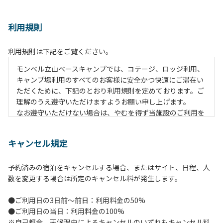
利用規則
利用規則は下記をご覧ください。
モンベル立山ベースキャンプでは、コテージ、ロッジ利用、
キャンプ場利用のすべてのお客様に安全かつ快適にご滞在い
ただくために、下記のとおり利用規則を定めております。ご
理解のうえ遵守いただけますようお願い申し上げます。
なお遵守いただけない場合は、やむを得ず当施設のご利用を
お断りすることがございます。
キャンセル規定
【施設全体に関する注意事項】
１.貴重品の管理は各自で行ってください。
予約済みの宿泊をキャンセルする場合、またはサイト、日程、人
２.利用上のルールを遵守いただき、ご自身で事故防止に努め
数を変更する場合は所定のキャンセル料が発生します。
てください。
３.駐車中は必ずエンジンをお切りください。
●ご利用日の3日前～前日：利用料金の50%
４.場内を車で移動する場合は、徐行運転（5km/h以下）を
●ご利用日の当日：利用料金の100%
行ってください。
※自己都合、天候理由によるキャンセルのいずれもキャンセル料
５.施設内は土足禁止です。