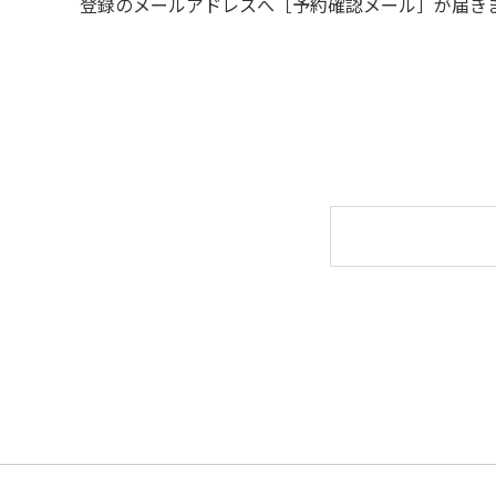
登録のメールアドレスへ［予約確認メール］が届き
６.周囲に迷惑となるような行為（夜間の大声
７.BBQ台（BBQコンロやグリル）は室内お
用ください。
８.炭火の利用後は炭の鎮火の確認をお願いい
９.BBQ台（BBQコンロやグリル）の貸出は
10.駐車場や芝生スペースを含め、コテージ
【ユニットキャンプサイトご利用上の注意事
１.動物（ペット類）の同伴はご遠慮願います
２.安全管理上、お子様の単独での行動はご遠
３.調度品などの持ち出しはしないでください
４.ご訪問客とのサイト内での面会はご遠慮願
５.花火は禁止です。
６.周囲に迷惑となるような行為（夜間の大声
７.BBQ台（BBQコンロやグリル）は床面か
８.炭火の利用後は炭の鎮火の確認をお願いい
９ ユニットハウス内のシンクでは、コンロや
10.車両の通行は、場内標識に従ってください