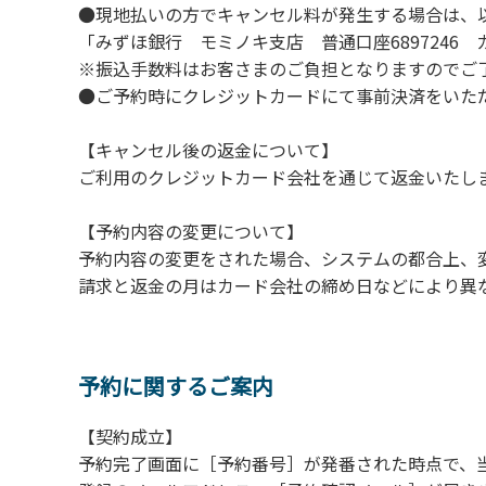
２.安全管理上、お子様の単独での行動はご遠
●現地払いの方でキャンセル料が発生する場合は、
３.調度品などの持ち出しはしないでください
「みずほ銀行 モミノキ支店 普通口座6897246
４.ご訪問客とのコテージ内での面会はご遠慮
※振込手数料はお客さまのご負担となりますのでご
５.焚火および花火は禁止です。
●ご予約時にクレジットカードにて事前決済をいた
６.周囲に迷惑となるような行為（夜間の大声
７.BBQ台（BBQコンロやグリル）は室内お
【キャンセル後の返金について】
用ください。
ご利用のクレジットカード会社を通じて返金いたし
８.炭火の利用後は炭の鎮火の確認をお願いい
９.BBQ台（BBQコンロやグリル）の貸出は
【予約内容の変更について】
10.駐車場や芝生スペースを含め、コテージ
予約内容の変更をされた場合、システムの都合上、
請求と返金の月はカード会社の締め日などにより異
【ロッジご利用上の注意事項ならびに禁止事
１.動物（ペット類）の同伴はご遠慮願います
２.安全管理上、お子様の単独での行動はご遠
予約に関するご案内
３.調度品などの持ち出しはしないでください
【契約成立】
４.ご訪問客とのコテージ内での面会はご遠慮
予約完了画面に［予約番号］が発番された時点で、
５.焚火および花火は禁止です。