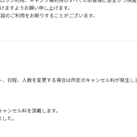
、ロッジ利用、キャンプ場利用のすべてのお客様に安全かつ快適
けますようお願い申し上げます。
設のご利用をお断りすることがございます。
事故防止に努めてください。
m/h以下）を行ってください。
ト、日程、人数を変更する場合は所定のキャンセル料が発生し
身を洗い、チェックアウト時はシンクに置いてください。
備品、その他の物品を損傷、紛失、汚染させた場合には、相当
につきましては、一切の責任を負いかねます。
キャンセル料を頂戴します。
ました。
事項】
。