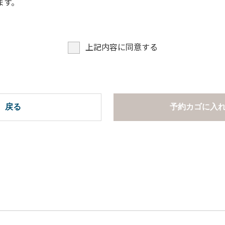
ます。
での談笑等）や他人に嫌悪感を与えるような行為はお止めくだ
よびデッキ部分は使用禁止です。使用の際は土面またはアスファ
たします。
上記内容に同意する
ございません。
周辺でのタープ・テントの設営、テーブル・椅子の持ち出しは禁
項ならびに禁止事項】
。
戻る
予約カゴに入
慮ください。
。
います。
での談笑等）や他人に嫌悪感を与えるような行為はお止めくだ
ら高さ60cm以上離してご利用ください。タープ設置時は頭上に
たします。
網などの洗浄は行わないでください。
。