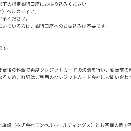
慮ください。
以下の指定銀行口座にお振り込みください。
。
 カ）ベルカディア」
願います。
了承ください。
だいている方は、銀行口座へのお振込みは不要です。
での談笑等）や他人に嫌悪感を与えるような行為はお止めくだ
よびデッキ部分は使用禁止です。使用の際は土面またはアスファ
ます。
たします。
ございません。
周辺でのタープ・テントの設営、テーブル・椅子の持ち出しは禁
変更後の料金で再度クレジットカードの決済を行い、変更前の
なるため、詳細はご利用のクレジットカード会社にお問い合わ
項】
。
慮ください。
。
願います。
当施設（株式会社モンベルホールディングス）とお客様の間で