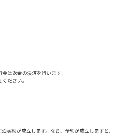
さい。
ルト面にて床面から高さ60cm以上離してご利
止です。
料金は返金の決済を行います。
せください。
宿泊契約が成立します。なお、予約が成立しますと、