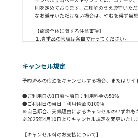
モンベル立山ベースキャンプでは、コテージ
則を定めております。ご理解のうえ遵守いただ
なお遵守いただけない場合は、やむを得ず当施
【施設全体に関する注意事項】
１.貴重品の管理は各自で行ってください。
２.利用上のルールを遵守いただき、ご自身で
３.駐車中は必ずエンジンをお切りください。
４.場内を車で移動する場合は、徐行運転（5k
キャンセル規定
５.施設内は土足禁止です。
６.コテージ・ロッジ棟内は禁煙です。
予約済みの宿泊をキャンセルする場合、またはサイ
７.ゴミは分別した上で、燃えるごみ以外は中
８.不可抗力以外の事由により建造物、家具、
●ご利用日の3日前～前日：利用料金の50%
９.施設内（駐車場含む）での事故や盗難など
●ご利用日の当日：利用料金の100%
※自己都合、天候理由によるキャンセルのいずれも
※2025年4月10日よりキャンセル規定を変更いたし
【コテージご利用上の注意事項ならびに禁止
１.動物（ペット類）の同伴はご遠慮願います
【キャンセル料のお支払について】