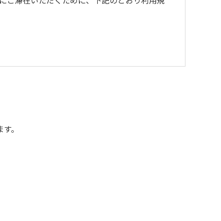
にご滞在いただくために、下記のとおり利用規
ます。
額を弁償していただくことがあります。