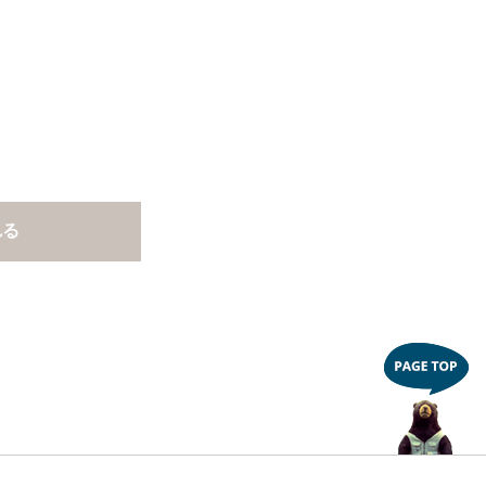
さい。
ルト面にて床面から高さ60cm以上離してご利
止です。
れる
さい。
もご注意ください。