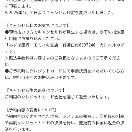
を頂戴します。
６.コテージ・ロッジ棟内は禁煙です。
※2025年4月10日よりキャンセル規定を変更いたしました。
７.ゴミは分別した上で、燃えるごみ以外は中身を洗い、チェ
ックアウト時はシンクに置いてください。
【キャンセル料のお支払について】
８.不可抗力以外の事由により建造物、家具、備品、その他の
●現地払いの方でキャンセル料が発生する場合は、以下の指定銀
物品を損傷、紛失、汚染させた場合には、相当額を弁償して
行口座にお振り込みください。
いただくことがあります。
「みずほ銀行 モミノキ支店 普通口座6897246 カ）ベルカデ
９.施設内（駐車場含む）での事故や盗難などにつきまして
ィア」
は、一切の責任を負いかねます。
※振込手数料はお客さまのご負担となりますのでご了承くださ
い。
●ご予約時にクレジットカードにて事前決済をいただいている方
【コテージご利用上の注意事項ならびに禁止事項】
は、銀行口座へのお振込みは不要です。
１.動物（ペット類）の同伴はご遠慮願います。
２.安全管理上、お子様の単独での行動はご遠慮ください。
【キャンセル後の返金について】
３.調度品などの持ち出しはしないでください。
ご利用のクレジットカード会社を通じて返金いたします。
４.ご訪問客とのコテージ内での面会はご遠慮願います。
５.焚火および花火は禁止です。
【予約内容の変更について】
６.周囲に迷惑となるような行為（夜間の大声での談笑等）や
予約内容の変更をされた場合、システムの都合上、変更後の料金
他人に嫌悪感を与えるような行為はお止めください。
で再度クレジットカードの決済を行い、変更前の料金は返金の決
７.BBQ台（BBQコンロやグリル）は室内およびデッキ部分
済を行います。
は使用禁止です。使用の際は土面またはアスファルト面にて