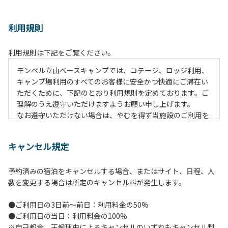
利用規則
利用規則は下記をご覧ください。
モンベル立山ベースキャンプでは、コテージ、ロッジ利用、
キャンプ場利用のすべてのお客様に安全かつ快適にご滞在い
ただくために、下記のとおり利用規則を定めております。ご
理解のうえ遵守いただけますようお願い申し上げます。
なお遵守いただけない場合は、やむを得ず当施設のご利用を
お断りすることがございます。
キャンセル規定
【施設全体に関する注意事項】
１.貴重品の管理は各自で行ってください。
予約済みの宿泊をキャンセルする場合、またはサイト、日程、人
２.利用上のルールを遵守いただき、ご自身で事故防止に努め
数を変更する場合は所定のキャンセル料が発生します。
てください。
３.駐車中は必ずエンジンをお切りください。
●ご利用日の3日前～前日：利用料金の50%
４.場内を車で移動する場合は、徐行運転（5km/h以下）を
●ご利用日の当日：利用料金の100%
行ってください。
※自己都合、天候理由によるキャンセルのいずれもキャンセル料
５.施設内は土足禁止です。