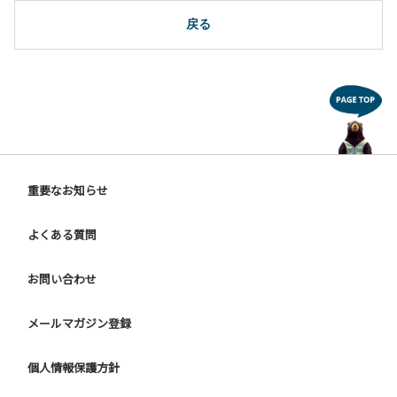
10.駐車場や芝生スペースを含め、コテージ周辺でのタープ・
テントの設営、テーブル・椅子の持ち出しは禁止です。
戻る
【ユニットキャンプサイトご利用上の注意事項ならびに禁止
事項】
１.動物（ペット類）の同伴はご遠慮願います。
２.安全管理上、お子様の単独での行動はご遠慮ください。
３.調度品などの持ち出しはしないでください。
４.ご訪問客とのサイト内での面会はご遠慮願います。
５.花火は禁止です。
重要なお知らせ
６.周囲に迷惑となるような行為（夜間の大声での談笑等）や
他人に嫌悪感を与えるような行為はお止めください。
よくある質問
７.BBQ台（BBQコンロやグリル）は床面から高さ60cm以上
離してご利用ください。タープ設置時は頭上にもご注意くだ
さい。
お問い合わせ
８.炭火の利用後は炭の鎮火の確認をお願いいたします。
９ ユニットハウス内のシンクでは、コンロや網などの洗浄は
メールマガジン登録
行わないでください。
10.車両の通行は、場内標識に従ってください。
個人情報保護方針
【グラウンドサイトでの禁止事項】