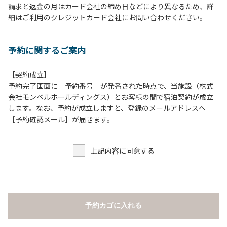
請求と返金の月はカード会社の締め日などにより異なるため、詳
床面から高さ60cm以上離してご利用ください。
細はご利用のクレジットカード会社にお問い合わせください。
８.炭火の利用後は炭の鎮火の確認をお願いいたします。
９.BBQ台（BBQコンロやグリル）の貸出はございません。
10.駐車場や芝生スペースを含め、コテージ周辺でのタープ・
予約に関するご案内
テントの設営、テーブル・椅子の持ち出しは禁止です。
【契約成立】
【ロッジご利用上の注意事項ならびに禁止事項】
予約完了画面に［予約番号］が発番された時点で、当施設（株式
１.動物（ペット類）の同伴はご遠慮願います。
会社モンベルホールディングス）とお客様の間で宿泊契約が成立
２.安全管理上、お子様の単独での行動はご遠慮ください。
します。なお、予約が成立しますと、登録のメールアドレスへ
３.調度品などの持ち出しはしないでください。
［予約確認メール］が届きます。
４.ご訪問客とのコテージ内での面会はご遠慮願います。
５.焚火および花火は禁止です。
上記内容に同意する
６.周囲に迷惑となるような行為（夜間の大声での談笑等）や
他人に嫌悪感を与えるような行為はお止めください。
７.BBQ台（BBQコンロやグリル）は室内およびデッキ部分
は使用禁止です。使用の際は土面またはアスファルト面にて
床面から高さ60cm以上離してご利用ください。
予約カゴに入れる
８.炭火の利用後は炭の鎮火の確認をお願いいたします。
９.BBQ台（BBQコンロやグリル）の貸出はございません。