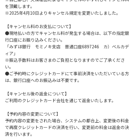
を頂戴します。
６.コテージ・ロッジ棟内は禁煙です。
※2025年4月10日よりキャンセル規定を変更いたしました。
７.ゴミは分別した上で、燃えるごみ以外は中身を洗い、チェ
ックアウト時はシンクに置いてください。
【キャンセル料のお支払について】
８.不可抗力以外の事由により建造物、家具、備品、その他の
●現地払いの方でキャンセル料が発生する場合は、以下の指定銀
物品を損傷、紛失、汚染させた場合には、相当額を弁償して
行口座にお振り込みください。
いただくことがあります。
「みずほ銀行 モミノキ支店 普通口座6897246 カ）ベルカデ
９.施設内（駐車場含む）での事故や盗難などにつきまして
ィア」
は、一切の責任を負いかねます。
※振込手数料はお客さまのご負担となりますのでご了承くださ
い。
●ご予約時にクレジットカードにて事前決済をいただいている方
【コテージご利用上の注意事項ならびに禁止事項】
は、銀行口座へのお振込みは不要です。
１.動物（ペット類）の同伴はご遠慮願います。
２.安全管理上、お子様の単独での行動はご遠慮ください。
【キャンセル後の返金について】
３.調度品などの持ち出しはしないでください。
ご利用のクレジットカード会社を通じて返金いたします。
４.ご訪問客とのコテージ内での面会はご遠慮願います。
５.焚火および花火は禁止です。
【予約内容の変更について】
６.周囲に迷惑となるような行為（夜間の大声での談笑等）や
予約内容の変更をされた場合、システムの都合上、変更後の料金
他人に嫌悪感を与えるような行為はお止めください。
で再度クレジットカードの決済を行い、変更前の料金は返金の決
７.BBQ台（BBQコンロやグリル）は室内およびデッキ部分
済を行います。
は使用禁止です。使用の際は土面またはアスファルト面にて