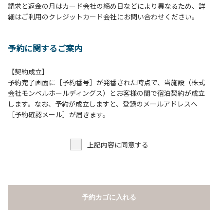
請求と返金の月はカード会社の締め日などにより異なるため、詳
床面から高さ60cm以上離してご利用ください。
細はご利用のクレジットカード会社にお問い合わせください。
８.炭火の利用後は炭の鎮火の確認をお願いいたします。
９.BBQ台（BBQコンロやグリル）の貸出はございません。
10.駐車場や芝生スペースを含め、コテージ周辺でのタープ・
予約に関するご案内
テントの設営、テーブル・椅子の持ち出しは禁止です。
【契約成立】
【ロッジご利用上の注意事項ならびに禁止事項】
予約完了画面に［予約番号］が発番された時点で、当施設（株式
１.動物（ペット類）の同伴はご遠慮願います。
会社モンベルホールディングス）とお客様の間で宿泊契約が成立
２.安全管理上、お子様の単独での行動はご遠慮ください。
します。なお、予約が成立しますと、登録のメールアドレスへ
３.調度品などの持ち出しはしないでください。
［予約確認メール］が届きます。
４.ご訪問客とのコテージ内での面会はご遠慮願います。
５.焚火および花火は禁止です。
上記内容に同意する
６.周囲に迷惑となるような行為（夜間の大声での談笑等）や
他人に嫌悪感を与えるような行為はお止めください。
７.BBQ台（BBQコンロやグリル）は室内およびデッキ部分
は使用禁止です。使用の際は土面またはアスファルト面にて
床面から高さ60cm以上離してご利用ください。
予約カゴに入れる
８.炭火の利用後は炭の鎮火の確認をお願いいたします。
９.BBQ台（BBQコンロやグリル）の貸出はございません。