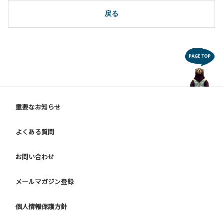
10.駐車場や芝生スペースを含め、コテージ周辺でのタープ・
テントの設営、テーブル・椅子の持ち出しは禁止です。
戻る
【ユニットキャンプサイトご利用上の注意事項ならびに禁止
事項】
１.動物（ペット類）の同伴はご遠慮願います。
２.安全管理上、お子様の単独での行動はご遠慮ください。
３.調度品などの持ち出しはしないでください。
４.ご訪問客とのサイト内での面会はご遠慮願います。
５.花火は禁止です。
重要なお知らせ
６.周囲に迷惑となるような行為（夜間の大声での談笑等）や
他人に嫌悪感を与えるような行為はお止めください。
よくある質問
７.BBQ台（BBQコンロやグリル）は床面から高さ60cm以上
離してご利用ください。タープ設置時は頭上にもご注意くだ
さい。
お問い合わせ
８.炭火の利用後は炭の鎮火の確認をお願いいたします。
９ ユニットハウス内のシンクでは、コンロや網などの洗浄は
メールマガジン登録
行わないでください。
10.車両の通行は、場内標識に従ってください。
個人情報保護方針
【グラウンドサイトでの禁止事項】