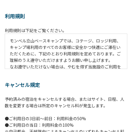
利用規則
利用規則は下記をご覧ください。
モンベル立山ベースキャンプでは、コテージ、ロッジ利用、
キャンプ場利用のすべてのお客様に安全かつ快適にご滞在い
ただくために、下記のとおり利用規則を定めております。ご
理解のうえ遵守いただけますようお願い申し上げます。
なお遵守いただけない場合は、やむを得ず当施設のご利用を
お断りすることがございます。
キャンセル規定
【施設全体に関する注意事項】
１.貴重品の管理は各自で行ってください。
予約済みの宿泊をキャンセルする場合、またはサイト、日程、人
２.利用上のルールを遵守いただき、ご自身で事故防止に努め
数を変更する場合は所定のキャンセル料が発生します。
てください。
３.駐車中は必ずエンジンをお切りください。
●ご利用日の3日前～前日：利用料金の50%
４.場内を車で移動する場合は、徐行運転（5km/h以下）を
●ご利用日の当日：利用料金の100%
行ってください。
※自己都合、天候理由によるキャンセルのいずれもキャンセル料
５.施設内は土足禁止です。